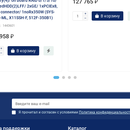
y(4)/ on board RAID 0/1/5/10/
127 765 ₽
xedHDD(2)LFF/ 2xGE/ 1xPCIEx8,
 connector/ 1noRx350W (SYS-
В корзину
-ML, X11SSH-F, 512F-350B1)
1443601
958 ₽
В корзину
Я прочитал и согласен с условиями
Политика конфиденциальност
а поддержки
Каталог