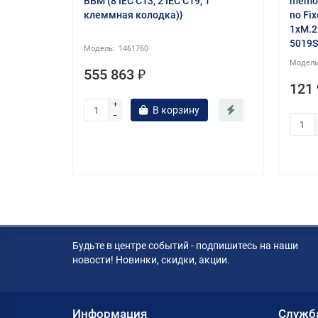
ВБМ (8 IEC С13, 2 IEC C19, 1
memor
клеммная колодка)}
no Fi
1xM.2
5019S
1461760
555 863 ₽
121 
В корзину
Будьте в центре событий - подпишитесь на наши
новости! Новинки, скидки, акции.
Информация
Служб