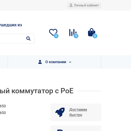
Личный кабинет
ушедших из
0
0
0
О компании
ый коммутатор с РоЕ
650
Доставим
650
быстро
.