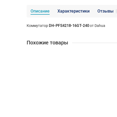
Описание
Характеристики
Отзывы
Коммутатор
DH-PFS4218-16GT-240
от Dahua
Похожие товары
Коммутаторы DAHUA DH-PFS3226-24ET-240 24-по
1829895
19 096 ₽
В корзину