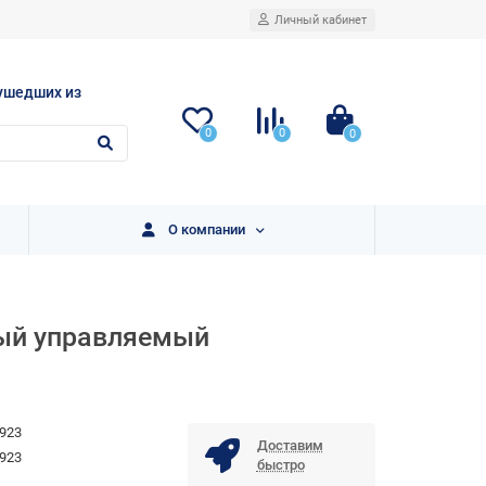
Личный кабинет
ушедших из
0
0
0
О компании
ный управляемый
923
Доставим
923
быстро
.