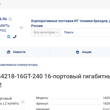
и
s.ru
Корпоративные поставки ИТ техники брендов, 
АВИТЬ
России
РОС
Все категории
Новости
Акции
равляемые коммутаторы
218-16GT-240 16-портовый гигабит
2
Модель:
1829
Артикул:
1829
Наличие:
0 шт