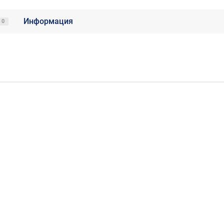
Информация
0
ртовый управляемый коммутатор с РоЕ