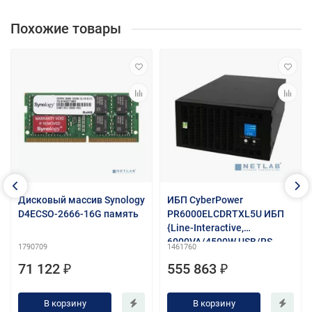
Похожие товары
Дисковый массив Synology
ИБП CyberPower
D4ECSO-2666-16G память
PR6000ELCDRTXL5U ИБП
{Line-Interactive,
6000VA/4500W USB/RS-
1790709
1461760
232/Dry/EPO/SNMPslot/RJ
71 122 ₽
555 863 ₽
11/45/ВБМ (8 IEC С13, 2 IEC
C19, 1 клеммная колодка)}
В корзину
В корзину