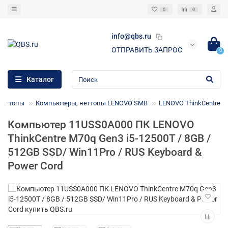
0
0
info@qbs.ru
ОТПРАВИТЬ ЗАПРОС
0
Каталог
Неттопы
Компьютеры, неттопы LENOVO SMB
LENOVO ThinkCentre
Компьютер 11USS0A000 ПК LENOVO
ThinkCentre M70q Gen3 i5-12500T / 8GB /
512GB SSD/ Win11Pro / RUS Keyboard &
Power Cord