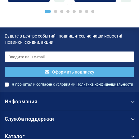
4GigEth (+2Expslot), iSCSI,
cam(upto90)/2xRPS/no
2xIPcam (upto75), 1xPS
rail/5YW' repl RS4017xs+
Будьте в центре событий - подпишитесь на наши новости!
Новинки, скидки, акции.
Оформить подписку
Я прочитал и согласен с условиями
Политика конфиденциальности
Информация
Служба поддержки
Каталог