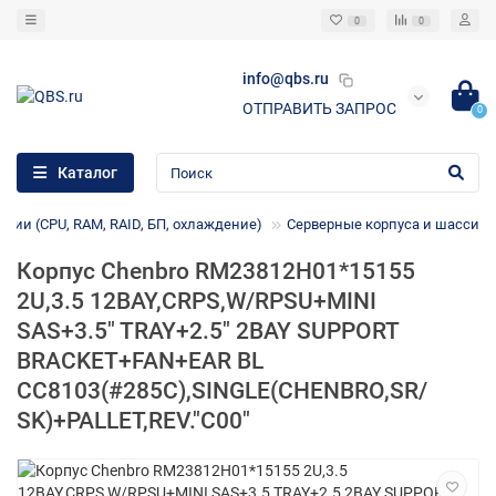
0
0
info@qbs.ru
ОТПРАВИТЬ ЗАПРОС
0
Каталог
ции (CPU, RAM, RAID, БП, охлаждение)
Серверные корпуса и шасси
Корпус Chenbro RM23812H01*15155
2U,3.5 12BAY,CRPS,W/RPSU+MINI
SAS+3.5" TRAY+2.5" 2BAY SUPPORT
BRACKET+FAN+EAR BL
CC8103(#285C),SINGLE(CHENBRO,SR/
SK)+PALLET,REV."C00"