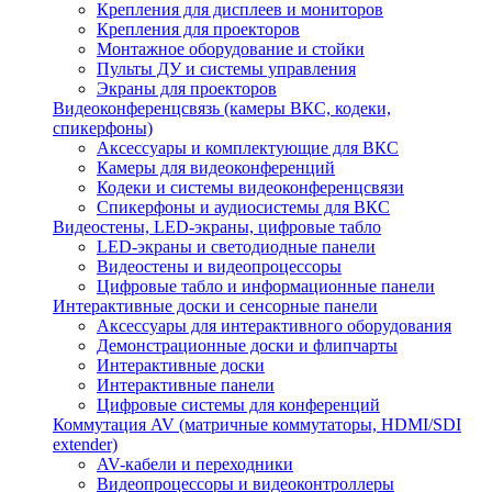
Крепления для дисплеев и мониторов
Крепления для проекторов
Монтажное оборудование и стойки
Пульты ДУ и системы управления
Экраны для проекторов
Видеоконференцсвязь (камеры ВКС, кодеки,
спикерфоны)
Аксессуары и комплектующие для ВКС
Камеры для видеоконференций
Кодеки и системы видеоконференцсвязи
Спикерфоны и аудиосистемы для ВКС
Видеостены, LED-экраны, цифровые табло
LED-экраны и светодиодные панели
Видеостены и видеопроцессоры
Цифровые табло и информационные панели
Интерактивные доски и сенсорные панели
Аксессуары для интерактивного оборудования
Демонстрационные доски и флипчарты
Интерактивные доски
Интерактивные панели
Цифровые системы для конференций
Коммутация AV (матричные коммутаторы, HDMI/SDI
extender)
AV-кабели и переходники
Видеопроцессоры и видеоконтроллеры