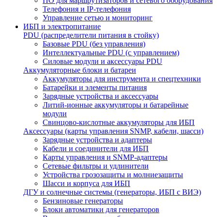
ПО для маршрутизаторов и сетевого оборудования
Телефония и IP-телефония
Управление сетью и мониторинг
ИБП и электропитание
PDU (распределители питания в стойку)
Базовые PDU (без управления)
Интеллектуальные PDU (с управлением)
Силовые модули и аксессуары PDU
Аккумуляторные блоки и батареи
Аккумуляторы для инструмента и спецтехники
Батарейки и элементы питания
Зарядные устройства и аксессуары
Литий-ионные аккумуляторы и батарейные
модули
Свинцово-кислотные аккумуляторы для ИБП
Аксессуары (карты управления SNMP, кабели, шасси)
Зарядные устройства и адаптеры
Кабели и соединители для ИБП
Карты управления и SNMP-адаптеры
Сетевые фильтры и удлинители
Устройства грозозащиты и молниезащиты
Шасси и корпуса для ИБП
ДГУ и солнечные системы (генераторы, ИБП с ВИЭ)
Бензиновые генераторы
Блоки автоматики для генераторов