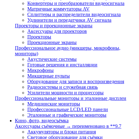
Конвертеры и преобразователи видеосигнала
Матричные коммутаторы AV
Сплиттеры и распределители видеосигнала
Удлинители и передатчики AV сигнала
Проекторы и проекционные экраны
Аксессуары для проекторов
Проекторы
Проекционные экраны
Профессиональное аудио (микшеры, микрофоны,
мониторы)
Акустические системы
Готовые решения и инсталляции
Микрофоны
Микшерные пульты
Оборудование для записи и воспроизведения
Радиосистемы и служебная связь
Усилители мощности и процессоры
Профессиональные мониторы и эталонные дисплеи
Медицинские мониторы
Профессиональные LCD/LED панели
Эталонные и графические мониторы
Кино, фото, видеосъёмка
Аксессуары съёмочные → переименовано в **9.7
Аккумуляторы и блоки питания
Световое оборудование для съёмки