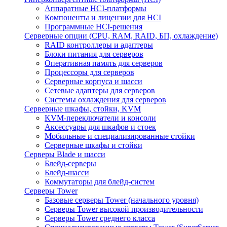
Аппаратные HCI-платформы
Компоненты и лицензии для HCI
Программные HCI-решения
Серверные опции (CPU, RAM, RAID, БП, охлаждение)
RAID контроллеры и адаптеры
Блоки питания для серверов
Оперативная память для серверов
Процессоры для серверов
Серверные корпуса и шасси
Сетевые адаптеры для серверов
Системы охлаждения для серверов
Серверные шкафы, стойки, KVM
KVM-переключатели и консоли
Аксессуары для шкафов и стоек
Мобильные и специализированные стойки
Серверные шкафы и стойки
Серверы Blade и шасси
Блейд-серверы
Блейд-шасси
Коммутаторы для блейд-систем
Серверы Tower
Базовые серверы Tower (начального уровня)
Серверы Tower высокой производительности
Серверы Tower среднего класса