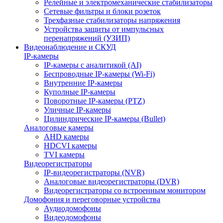
Релейные и электромеханические стабилизаторы
Сетевые фильтры и блоки розеток
Трехфазные стабилизаторы напряжения
Устройства защиты от импульсных
перенапряжений (УЗИП)
Видеонаблюдение и СКУД
IP-камеры
IP-камеры с аналитикой (AI)
Беспроводные IP-камеры (Wi-Fi)
Внутренние IP-камеры
Куполные IP-камеры
Поворотные IP-камеры (PTZ)
Уличные IP-камеры
Цилиндрические IP-камеры (Bullet)
Аналоговые камеры
AHD камеры
HDCVI камеры
TVI камеры
Видеорегистраторы
IP-видеорегистраторы (NVR)
Аналоговые видеорегистраторы (DVR)
Видеорегистраторы со встроенным монитором
Домофония и переговорные устройства
Аудиодомофоны
Видеодомофоны