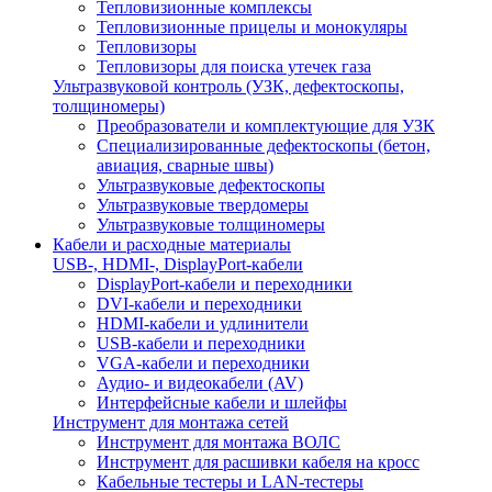
Тепловизионные комплексы
Тепловизионные прицелы и монокуляры
Тепловизоры
Тепловизоры для поиска утечек газа
Ультразвуковой контроль (УЗК, дефектоскопы,
толщиномеры)
Преобразователи и комплектующие для УЗК
Специализированные дефектоскопы (бетон,
авиация, сварные швы)
Ультразвуковые дефектоскопы
Ультразвуковые твердомеры
Ультразвуковые толщиномеры
Кабели и расходные материалы
USB-, HDMI-, DisplayPort-кабели
DisplayPort-кабели и переходники
DVI-кабели и переходники
HDMI-кабели и удлинители
USB-кабели и переходники
VGA-кабели и переходники
Аудио- и видеокабели (AV)
Интерфейсные кабели и шлейфы
Инструмент для монтажа сетей
Инструмент для монтажа ВОЛС
Инструмент для расшивки кабеля на кросс
Кабельные тестеры и LAN-тестеры