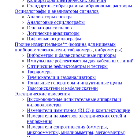
Калибраторы электрических величин
Стандартные образцы и калибровочные растворы
Осциллографы и анализаторы сигналов
Анализаторы спектра
Аналоговые осциллографы
Генераторы сигналов
Логические анализаторы
Цифровые осциллографы
Прочее измерительное** (корзина для нишевых
приборов: течеискатели, твёрдомеры, виброметры)
Виброметры и балансировочные приборы
Импульсные рефлектометры для кабельных линий
Оптические рефлектометры и тестеры
Твердомеры
Течеискатели и газоанализаторы
Тональные генераторы и индуктивные щупы
Трассоискатели и кабелеискатели
Электрические измерения
Высоковольтные испытательные аппараты и
киловольтметры
Измерители иммитанса (RLC) и комплектующие
Измерители параметров электрических сетей и
напряжения
Измерители сопротивления (омметры,
микроомметры, миллиомметры, мегаомметры)