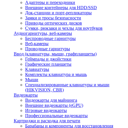
Адаптеры и переходники
Внешние контейнеры для HDD/SSD
Док-станции и порт-репликаторы
Замки и тросы безопасности
Приводы оптических дисков
Сумки, рюкзаки и чехлы для ноутбуков
Аудиогарнитуры, веб-камеры
Беспроводные гарнитуры
Веб-камеры
Проводные гарнитуры
Ввод (клавиатуры, мыши, графпланшеты)
Геймпады и джойстики
Графические планшеты
Клавиатуры
Комплекты клавиатура и мышь
Мыши
Специализированные клавиатуры и мыши
(HIKVISION, CBR)
Видеокарты
Видеокарты для майнинга
Внешние видеокарты (eGPU)
Игровые видеокарты
Профессиональные видеокарты
Картриджи и расходка для печати
Барабаны и компоненты для восстановления