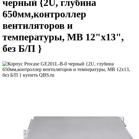
черный {2U, глубина
650мм,контроллер
вентиляторов и
температуры, MB 12"x13",
без Б/П }