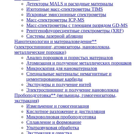
Детекторы MALS и расходные материалы
Изотопные масс-спектрометры TIMS
Искровые эмиссионные спектрометры
Масс-спектрометры ICP-MS
Масс-спектрометры с тлеющим разрядом GD-MS
Рентгенофлуоресцентные спектрометры (XRF)
Системы лазерной абляции
Нанотехнологии и материаловедение**
(электроспиннинг, атомизаторы, нановолокна,
металлические порошки)
Анализ порошков и пористых материалов
Атомизация и получение металлических порошков
Микроскопия для наноматериалов
Специальные материалы: немагнитные и
цементированные карбиды
Экструдеры и получение нитей
Электроспиннинг и получение нановолокна
Пробоподготовка** (мельницы, гомогенизаторы,
экстракция)
Измельчение и гомогенизация
Кислотное разложение и дистилляция
Микроволновая пробоподготовка
Сплавление и формование
Ультразвуковая обработка
Экстракция и очистка