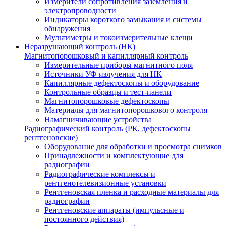
Измерители сопротивления заземления и
электропроводности
Индикаторы короткого замыкания и системы
обнаружения
Мультиметры и токоизмерительные клещи
Неразрушающий контроль (НК)
Магнитопорошковый и капиллярный контроль
Измерительные приборы магнитного поля
Источники УФ излучения для НК
Капиллярные дефектоскопы и оборудование
Контрольные образцы и тест-панели
Магнитопорошковые дефектоскопы
Материалы для магнитопорошкового контроля
Намагничивающие устройства
Радиографический контроль (РК, дефектоскопы
рентгеновские)
Оборудование для обработки и просмотра снимков
Принадлежности и комплектующие для
радиографии
Радиографические комплексы и
рентгенотелевизионные установки
Рентгеновская пленка и расходные материалы для
радиографии
Рентгеновские аппараты (импульсные и
постоянного действия)