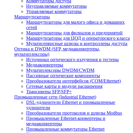
Коммутаторы доступа
Неуправляемые коммутаторы
Управляемые коммутаторы
Маршрутизаторы
Маршрутизаторы для малого офиса и домашних
сетей
Маршрутизаторы для филиалов и предприятий
Маршрутизаторы для ЦОД и операторского класса
Мультисервисные шлюзы и контроллеры доступа
Оптика и DWDM (SFP, медиаконвертеры,
мультиплексоры)
Источники оптического излучения и тестеры
Медиаконвертеры
Мультиплексоры DWDM/CWDM
Пассивные оптические компоненты
Преобразователи интерфейсов (COM/Ethernet)
Сетевые карты и модули расширения
Трансиверы SFP/SFP+
Промышленные сети (Industrial Ethernet)
DSL-удлинители Ethernet и промышленные
удлинители
Преобразователи протоколов и шлюзы Modbus
Промышленные Ethernet-конвертеры и
медиаконвертеры
Промышленные коммутаторы Ethernet