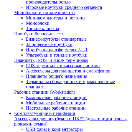
производительностью
Игровые ноутбуки среднего сегмента
Моноблоки и тонкие клиенты
Миникомпьютеры и неттопы
Моноблоки
Тонкие клиенты
Ноутбуки бизнес-класса
Бизнес-ноутбуки стандартные
Защищенные ноутбуки
Ноутбуки-трансформеры 2-в-1
Ультрабуки и тонкие ноутбуки
Планшеты, POS- и Kiosk-терминалы
POS-терминалы и кассовые системы
Аксессуары для планшетов и смартфонов
Планшеты общего назначения
Терминалы сбора данных и промышленные
планшеты
Рабочие станции (Workstation)
Компактные рабочие станции
Мобильные рабочие станции
Настольные рабочие станции
Комплектующие и периферия
Аксессуары для ноутбуков и ПК** (док-станции, тросы,
рюкзаки, сумки)
USB-хабы и концентраторы