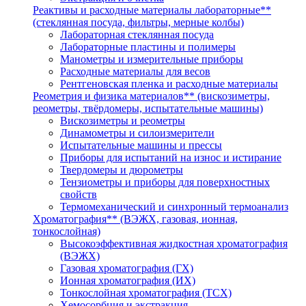
Реактивы и расходные материалы лабораторные**
(стеклянная посуда, фильтры, мерные колбы)
Лабораторная стеклянная посуда
Лабораторные пластины и полимеры
Манометры и измерительные приборы
Расходные материалы для весов
Рентгеновская пленка и расходные материалы
Реометрия и физика материалов** (вискозиметры,
реометры, твёрдомеры, испытательные машины)
Вискозиметры и реометры
Динамометры и силоизмерители
Испытательные машины и прессы
Приборы для испытаний на износ и истирание
Твердомеры и дюрометры
Тензиометры и приборы для поверхностных
свойств
Термомеханический и синхронный термоанализ
Хроматография** (ВЭЖХ, газовая, ионная,
тонкослойная)
Высокоэффективная жидкостная хроматография
(ВЭЖХ)
Газовая хроматография (ГХ)
Ионная хроматография (ИХ)
Тонкослойная хроматография (ТСХ)
Хемосорбция и экстракция