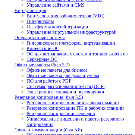
Управление сайтами и CMS
Виртуализация
Виртуализация рабочих столов (VDI)
Гипервизоры
Платформы контейнеризации
Управление виртуальной инфраструктурой
Операционные системы
Гипервизоры и платформы виртуализации
Клиентские ОС
ОС для встраиваемых систем и тонких клиентов
Серверные ОС
Офисные пакеты (был 5.7)
Офисные пакеты для бизнеса
Офисные пакеты для дома и учебы
ПО для работы с PDF
Системы распознавания текста (OCR)
Электронные словари и переводчики
Резервное копирование (был 5.5)
Резервное копирование виртуальных машин
Резервное копирование ПК и рабочих станций
Резервное копирование серверов
Универсальные лицензии и пакеты резервного
копирования
Связь и коммуникации (был 5.8)