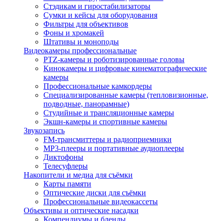
Стэдикам и гиростабилизаторы
Сумки и кейсы для оборудования
Фильтры для объективов
Фоны и хромакей
Штативы и моноподы
Видеокамеры профессиональные
PTZ-камеры и роботизированные головы
Кинокамеры и цифровые кинематографические
камеры
Профессиональные камкордеры
Специализированные камеры (тепловизионные,
подводные, панорамные)
Студийные и трансляционные камеры
Экшн-камеры и спортивные камеры
Звукозапись
FM-трансмиттеры и радиоприемники
MP3-плееры и портативные аудиоплееры
Диктофоны
Телесуфлеры
Накопители и медиа для съёмки
Карты памяти
Оптические диски для съёмки
Профессиональные видеокассеты
Объективы и оптические насадки
Компендиумы и бленды