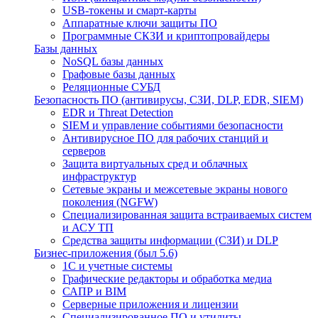
USB-токены и смарт-карты
Аппаратные ключи защиты ПО
Программные СКЗИ и криптопровайдеры
Базы данных
NoSQL базы данных
Графовые базы данных
Реляционные СУБД
Безопасность ПО (антивирусы, СЗИ, DLP, EDR, SIEM)
EDR и Threat Detection
SIEM и управление событиями безопасности
Антивирусное ПО для рабочих станций и
серверов
Защита виртуальных сред и облачных
инфраструктур
Сетевые экраны и межсетевые экраны нового
поколения (NGFW)
Специализированная защита встраиваемых систем
и АСУ ТП
Средства защиты информации (СЗИ) и DLP
Бизнес-приложения (был 5.6)
1С и учетные системы
Графические редакторы и обработка медиа
САПР и BIM
Серверные приложения и лицензии
Специализированное ПО и утилиты