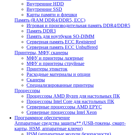
Внутренние HDD
Внутренние SSD
Карты памяти и флешки
Память (RAM DDR4/DDR5, ECC)
Игровая и производительная память DDR4/DDR5
Память DDR3
Память для ноутбуков SO-DIMM
Серверная память ECC Registered
Серверная память ECC Unbuffered
Принтеры, МФУ, сканеры
МФУ и принтеры лазерные
МФУ и принтеры струйные
Принтеры этикеток
Расходные материалы и опции
Сканеры
Специализированные принтеры
Процессоры
Процессоры AMD Ryzen для настольных ПК
Процессоры Intel Core для настольных ПК
Серверные процессоры AMD EPYC
Серверные процессоры Intel Xeon
Программное обеспечение
Аппаратные средства защиты** (USB-токены, смарт-
карты, HSM, аппаратные ключи)
HSM (аппаратные модули безопасности)