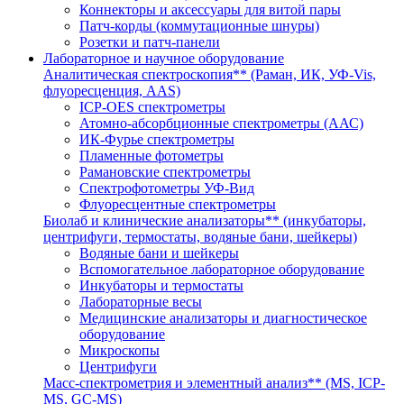
Коннекторы и аксессуары для витой пары
Патч-корды (коммутационные шнуры)
Розетки и патч-панели
Лабораторное и научное оборудование
Аналитическая спектроскопия** (Раман, ИК, УФ-Vis,
флуоресценция, AAS)
ICP-OES спектрометры
Атомно-абсорбционные спектрометры (ААС)
ИК-Фурье спектрометры
Пламенные фотометры
Рамановские спектрометры
Спектрофотометры УФ-Вид
Флуоресцентные спектрометры
Биолаб и клинические анализаторы** (инкубаторы,
центрифуги, термостаты, водяные бани, шейкеры)
Водяные бани и шейкеры
Вспомогательное лабораторное оборудование
Инкубаторы и термостаты
Лабораторные весы
Медицинские анализаторы и диагностическое
оборудование
Микроскопы
Центрифуги
Масс-спектрометрия и элементный анализ** (MS, ICP-
MS, GC-MS)