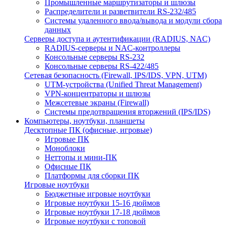
Промышленные маршрутизаторы и шлюзы
Распределители и разветвители RS-232/485
Системы удаленного ввода/вывода и модули сбора
данных
Серверы доступа и аутентификации (RADIUS, NAC)
RADIUS-серверы и NAC-контроллеры
Консольные серверы RS-232
Консольные серверы RS-422/485
Сетевая безопасность (Firewall, IPS/IDS, VPN, UTM)
UTM-устройства (Unified Threat Management)
VPN-концентраторы и шлюзы
Межсетевые экраны (Firewall)
Системы предотвращения вторжений (IPS/IDS)
Компьютеры, ноутбуки, планшеты
Десктопные ПК (офисные, игровые)
Игровые ПК
Моноблоки
Неттопы и мини-ПК
Офисные ПК
Платформы для сборки ПК
Игровые ноутбуки
Бюджетные игровые ноутбуки
Игровые ноутбуки 15-16 дюймов
Игровые ноутбуки 17-18 дюймов
Игровые ноутбуки с топовой