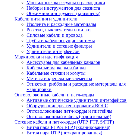
Монтажные аксессуары и расходники
Наборы инструментов для связиста
Обжимной инструмент (кримперы)
Кабели питания и удлинители
Изолента и расходные материалы
Розетки, выключатели и вилки
Силовые кабели и провода
Трубы и кабеленесущие системы
Удлинители и сетевые фильтры
Удлинители интерфейсов
Маркировка и идентификация
Аксессуары для кабельных каналов
Кабельные маркеры и бирки
Кабельные стяжки и хомуты
Метизы и крепежные элементы
Этикетки, риббоны и расходные материалы для
маркировки
Оптоволоконные кабели и патч-корды
Активные оптические удлинители интерфейсов
Оборудование для тестирования ВОЛС
Оптоволоконные патч-корды и пигтейлы
Оптоволоконный кабель (строительный)
Сетевые кабели и патч-корды (UTP, FTP, S/FTP)
Витая пара FTP/S-FTP (экранированная)
Витая пара UTP (неэкранированная)