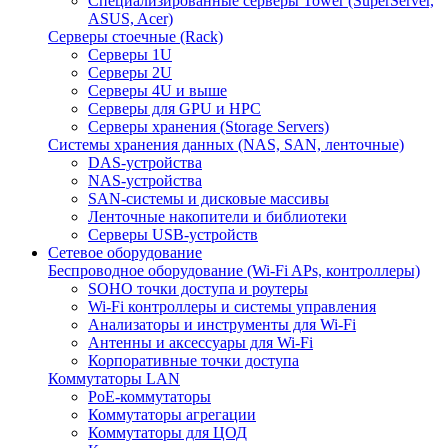
Специализированные серверы Tower (SuperServer,
ASUS, Acer)
Серверы стоечные (Rack)
Серверы 1U
Серверы 2U
Серверы 4U и выше
Серверы для GPU и HPC
Серверы хранения (Storage Servers)
Системы хранения данных (NAS, SAN, ленточные)
DAS-устройства
NAS-устройства
SAN-системы и дисковые массивы
Ленточные накопители и библиотеки
Серверы USB-устройств
Сетевое оборудование
Беспроводное оборудование (Wi-Fi APs, контроллеры)
SOHO точки доступа и роутеры
Wi-Fi контроллеры и системы управления
Анализаторы и инструменты для Wi-Fi
Антенны и аксессуары для Wi-Fi
Корпоративные точки доступа
Коммутаторы LAN
PoE-коммутаторы
Коммутаторы агрегации
Коммутаторы для ЦОД