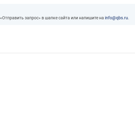
 «Отправить запрос» в шапке сайта или напишите на
info@qbs.ru
.
0Lm 16000:1, 3.1 kg} V11H987040