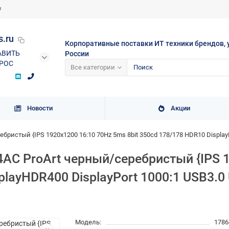
и
s.ru
Корпоративные поставки ИТ техники брендов, 
АВИТЬ
России
РОС
Все категории
Новости
Акции
бристый {IPS 1920x1200 16:10 70Hz 5ms 8bit 350cd 178/178 HDR10 Displa
4AC ProArt черный/серебристый {IPS 
splayHDR400 DisplayPort 1000:1 USB3.
Модель:
1786