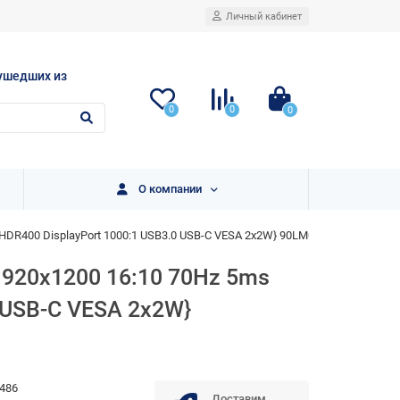
Личный кабинет
ушедших из
0
0
0
О компании
yHDR400 DisplayPort 1000:1 USB3.0 USB-C VESA 2x2W} 90LM04B0-B01370
1920x1200 16:10 70Hz 5ms
0 USB-C VESA 2x2W}
486
Доставим