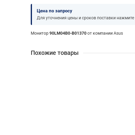
Цена по запросу
Для уточнения цены и сроков поставки нажмите
Монитор
90LM04B0-B01370
от компании Asus
Похожие товары
Проектор Epson EB-982W white {3LCD 1280x800 420
1820695
79 602 ₽
В корзину