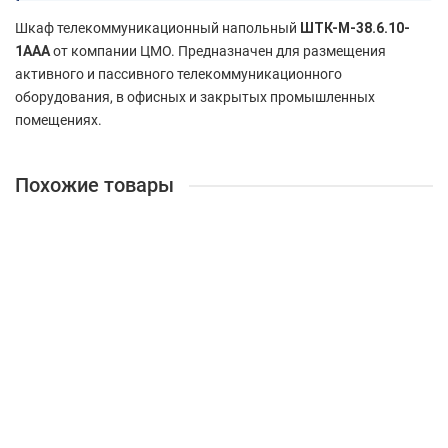
Шкаф телекоммуникационный напольный
ШТК-М-38.6.10-
1ААА
от компании ЦМО. Предназначен для размещения
активного и пассивного телекоммуникационного
оборудования, в офисных и закрытых промышленных
помещениях.
Похожие товары
Опция к серверу Сетевой адаптер PCIE 25GB DUAL PORT
MCX4121A-ACAT MELLANOX
1829243
23 248 ₽