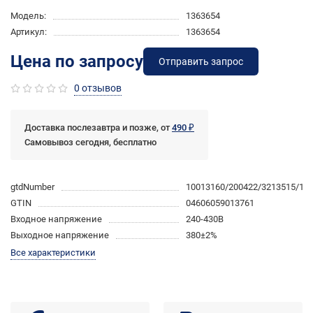
Модель:
1363654
Артикул:
1363654
Цена по запросу
Отправить запрос
0 отзывов
Доставка послезавтра и позже, от
490 ₽
Самовывоз сегодня, бесплатно
gtdNumber
10013160/200422/3213515/1
GTIN
04606059013761
Входное напряжение
240-430В
Выходное напряжение
380±2%
Все характеристики