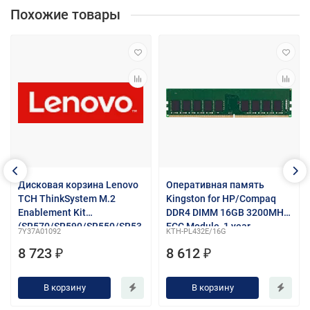
Похожие товары
Дисковая корзина Lenovo
Оперативная память
TCH ThinkSystem M.2
Kingston for HP/Compaq
Enablement Kit
DDR4 DIMM 16GB 3200MHz
(SR570/SR590/SR550/SR53
ECC Module, 1 year
7Y37A01092
KTH-PL432E/16G
0/SR850/SR860/SR850/SR6
8 723 ₽
8 612 ₽
30/SR650/SD530/ST550/SR
950)
В корзину
В корзину