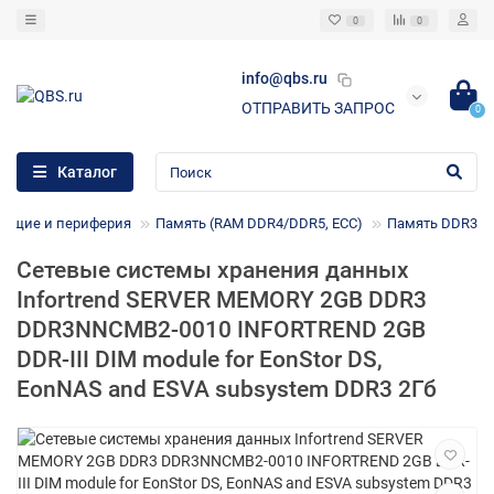
0
0
info@qbs.ru
ОТПРАВИТЬ ЗАПРОС
0
Каталог
ющие и периферия
Память (RAM DDR4/DDR5, ECC)
Память DDR3
Сетевые системы хранения данных
Infortrend SERVER MEMORY 2GB DDR3
DDR3NNCMB2-0010 INFORTREND 2GB
DDR-III DIM module for EonStor DS,
EonNAS and ESVA subsystem DDR3 2Гб