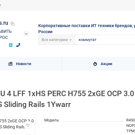
и
s.ru
Корпоративные поставки ИТ техники брендов, 
АВИТЬ
России
РОС
Все категории
Новости
Акции
1U 4 LFF 1xHS PERC H755 2xGE OCP 3.
Sliding Rails 1Ywarr
Модель:
R450
NOPS
TPM