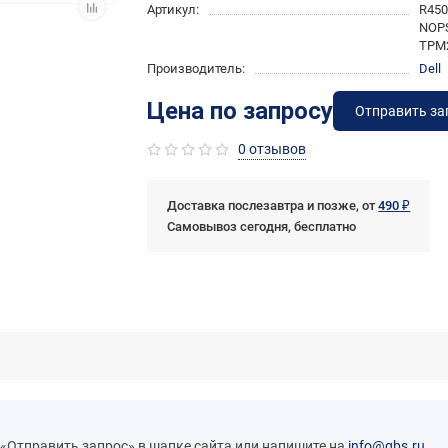
Артикул:
R450
NOPS
TPM
Производитель:
Dell
Цена по запросу
Отправить за
0 отзывов
Доставка послезавтра и позже, от
490 ₽
Самовывоз сегодня, бесплатно
 «Отправить запрос» в шапке сайта или напишите на
info@qbs.ru
.