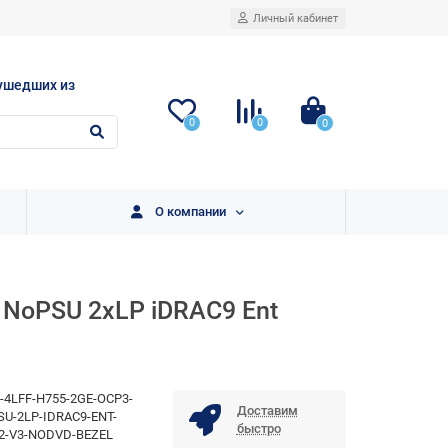
Личный кабинет
ушедших из
0
0
0
О компании
0 NoPSU 2xLP iDRAC9 Ent
-4LFF-H755-2GE-OCP3-
Доставим
U-2LP-IDRAC9-ENT-
быстро
2-V3-NODVD-BEZEL