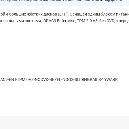
жкой 4 больших жёстких дисков (LFF). Оснащён одним блоком питан
фильными слотами, iDRAC9 Enterprise, TPM 2.0 V3, без DVD, с перед
RAC9-ENT-TPM2-V3-NODVD-BEZEL-NOQS-SLIDINGRAILS-1YWARR