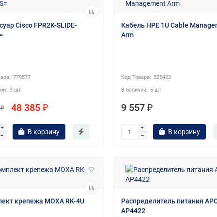
суар Cisco FPR2K-SLIDE-
Кабель HPE 1U Cable Manage
=
Arm
779577
525423
9 шт.
5 шт.
48 385 ₽
9 557 ₽
 ₽
В корзину
В корзину
ект крепежа MOXA RK-4U
Распределитель питания AP
AP4422