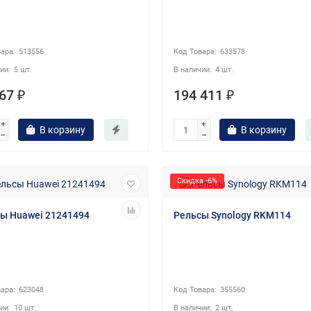
513556
633578
5 шт.
4 шт.
67 ₽
194 411 ₽
В корзину
В корзину
Скидка -6%
ы Huawei 21241494
Рельсы Synology RKM114
623048
355560
10 шт.
2 шт.