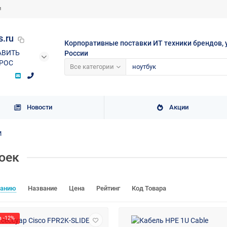
и
s.ru
Корпоративные поставки ИТ техники брендов, 
АВИТЬ
России
РОС
Все категории
Новости
Акции
M
оек
чанию
Название
Цена
Рейтинг
Код Товара
 -12%