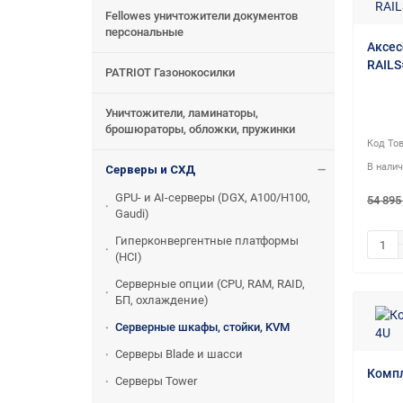
Fellowes уничтожители документов
персональные
Аксес
RAILS
PATRIOT Газонокосилки
Уничтожители, ламинаторы,
брошюраторы, обложки, пружинки
Серверы и СХД
GPU- и AI-серверы (DGX, A100/H100,
54 895
Gaudi)
Гиперконвергентные платформы
(HCI)
Серверные опции (CPU, RAM, RAID,
БП, охлаждение)
Серверные шкафы, стойки, KVM
Серверы Blade и шасси
Компл
Серверы Tower