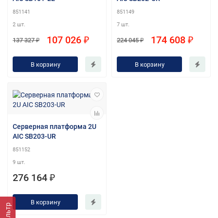
851141
851149
2 шт.
7 шт.
107 026 ₽
174 608 ₽
137 327 ₽
224 045 ₽
В корзину
В корзину
Серверная платформа 2U
AIC SB203-UR
851152
9 шт.
276 164 ₽
В корзину
Фильтр