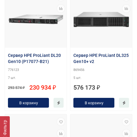
Сервер HPE ProLiant DL20
Сервер HPE ProLiant DL325
Gen10 (P17077-B21)
Gen10+ v2
776123
869456
7 шт.
5 шт.
230 934 ₽
576 173 ₽
293 574 ₽
В корзину
В корзину
Фильтр