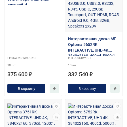
дисплей, 4
одновременных касания,
светло-серый цвет
Интерактивная доска 65'
Optoma 5652RK
INTERACTIVE, UHD 4K,
3840x2160, 400cd, 5000:1,
LH65WMRWBGCXCI
H1F0C0CBW101
IN: 3xHDMI, VGA, S/PDIF,
10 шт.
10 шт.
4xUSB3.0, USB2.0, RS232,
RJ45, USB-C, 2xUSB
375 600 ₽
332 540 ₽
Touchport, OUT: HDMI,
RG45, Android 9.0, 4GB,
В корзину
В корзину
32GB, Speakers 2x20V