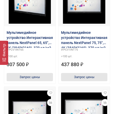
Мультимедийное
Мультимедийное
устройство Интерактивная
устройство Интерактивная
панель NextPanel 65, 65",
панель NextPanel 75, 75",
Фильтр
4К (3840*2160), 370 кд/м2,
4К (3840*2160), 370 кд/м2,
IFPCV1INT65
IFPCV1INT75
4000:1, IR, 10 мс, 20
4000:1, IR, 10 мс, 20
>100 шт.
>100 шт.
касаний, Wi-Fi, Android 8.0.
касаний, Wi-Fi, Android 8.0.
307 500 ₽
437 880 ₽
Запрос цены
Запрос цены