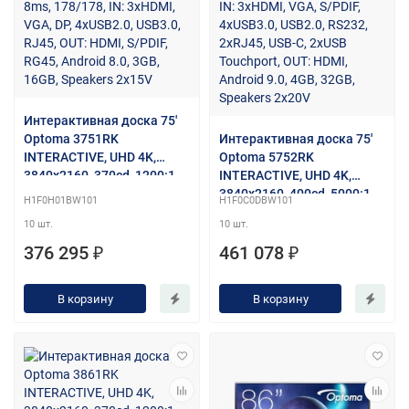
Интерактивная доска 75'
Optoma 3751RK
Интерактивная доска 75'
INTERACTIVE, UHD 4K,
Optoma 5752RK
3840x2160, 370cd, 1200:1,
INTERACTIVE, UHD 4K,
8ms, 178/178, IN: 3xHDMI,
3840x2160, 400cd, 5000:1,
H1F0H01BW101
H1F0C0DBW101
VGA, DP, 4xUSB2.0, USB3.0,
IN: 3xHDMI, VGA, S/PDIF,
10 шт.
10 шт.
RJ45, OUT: HDMI, S/PDIF,
4xUSB3.0, USB2.0, RS232,
RG45, Android 8.0, 3GB,
2xRJ45, USB-C, 2xUSB
376 295 ₽
461 078 ₽
16GB, Speakers 2x15V
Touchport, OUT: HDMI,
Android 9.0, 4GB, 32GB,
В корзину
В корзину
Speakers 2x20V