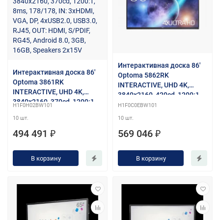
Интерактивная доска 86'
Интерактивная доска 86'
Optoma 5862RK
Optoma 3861RK
INTERACTIVE, UHD 4K,
INTERACTIVE, UHD 4K,
3840x2160, 420cd, 1200:1,
3840x2160, 370cd, 1200:1,
IN: 3xHDMI, VGA, S/PDIF,
H1F0H02BW101
H1F0C0EBW101
8ms, 178/178, IN: 3xHDMI,
4xUSB3.0, USB2.0, RS232,
10 шт.
10 шт.
VGA, DP, 4xUSB2.0, USB3.0,
2xRJ45, USB-C, 2xUSB
RJ45, OUT: HDMI, S/PDIF,
494 491 ₽
569 046 ₽
Touchport, OUT: HDMI,
RG45, Android 8.0, 3GB,
Android 9.0, 4GB, 32GB,
16GB, Speakers 2x15V
Speakers 2x20V
В корзину
В корзину