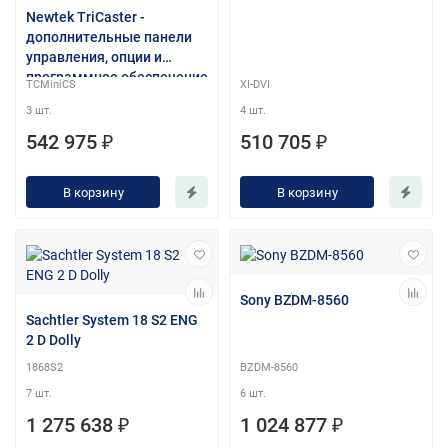
Newtek TriCaster -
дополнительные панели
управления, опции и
программное обеспечение
TCMiniCS
XI-DVI
3 шт.
4 шт.
542 975 ₽
510 705 ₽
В корзину
В корзину
Sony BZDM-8560
Sachtler System 18 S2 ENG
2 D Dolly
1868S2
BZDM-8560
7 шт.
6 шт.
1 275 638 ₽
1 024 877 ₽