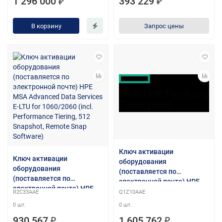
1 296 000 ₽
393 229 ₽
плюс средства
разработки. В течение
В корзину
Запрос цены
года любые обновления
бесплатно.
Ключ активации
Ключ активации
оборудования
оборудования
(поставляется по
(поставляется по
электронной почте) HPE
электронной почте) HPE
SN3600B 8-port FC Upgrade
R2C33AAE
Q1Z10AAE
MSA Advanced Data
E-LTU
0 шт.
0 шт.
Services E-LTU for
1060/2060 (incl.
930 567 ₽
1 605 762 ₽