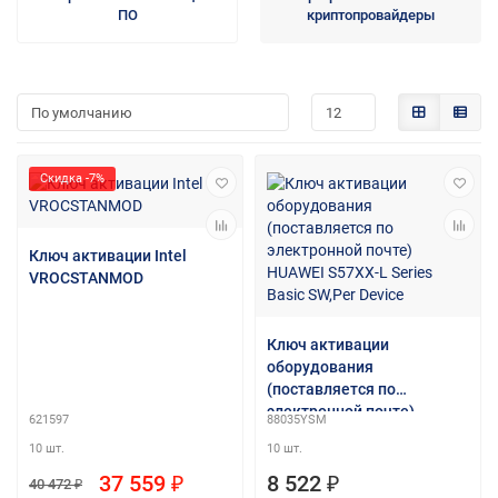
ПО
криптопровайдеры
Скидка -7%
Ключ активации Intel
VROCSTANMOD
Ключ активации
оборудования
(поставляется по
электронной почте)
621597
88035YSM
HUAWEI S57XX-L Series
10 шт.
10 шт.
Basic SW,Per Device
37 559 ₽
8 522 ₽
40 472 ₽