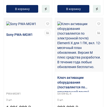
В корзину
В корзину
Sony PWA-MGW1
Ключ активации
оборудования
(поставляется по
электронной почте)
PWA-MGW1
SX-SW-EL-X
Elementi X для 1 ПК, вкл.
3 шт.
0 шт.
12-месячный план
обновления. Версия M