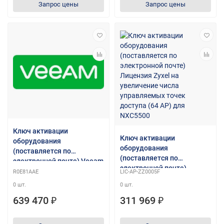
Запрос цены
Запрос цены
Ключ активации
Ключ активации
оборудования
оборудования
(поставляется по
(поставляется по
электронной почте) Veeam
электронной почте)
Backup and Replication
R0E81AAE
LIC-AP-ZZ0005F
Лицензия Zyxel на
Enterprise Plus Perpetual
0 шт.
0 шт.
увеличение числа
Additional 2-year 24x7
управляемых точек
639 470 ₽
311 969 ₽
Support (Analog V-VBRPLS-
доступа (64 AP) для
VS-P02PP-00)
NXC5500