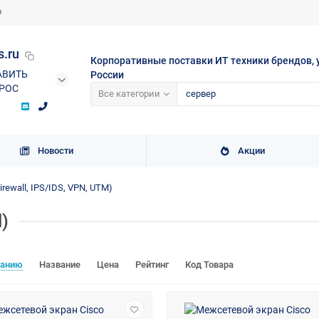
и
s.ru
Корпоративные поставки ИТ техники брендов, 
АВИТЬ
России
РОС
Все категории
Новости
Акции
rewall, IPS/IDS, VPN, UTM)
)
чанию
Название
Цена
Рейтинг
Код Товара