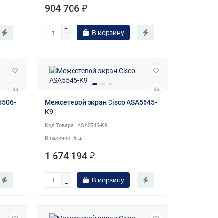
904 706 ₽
В корзину
5506-
Межсетевой экран Cisco ASA5545-
K9
ASA5545-K9
6 шт.
1 674 194 ₽
В корзину