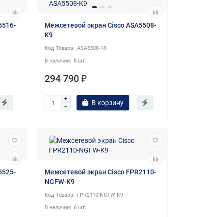
5516-
Межсетевой экран Cisco ASA5508-
K9
ASA5508-K9
8 шт.
294 790 ₽
В корзину
5525-
Межсетевой экран Cisco FPR2110-
NGFW-K9
FPR2110-NGFW-K9
6 шт.