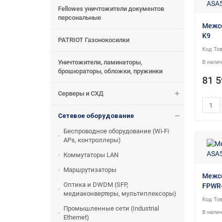
Fellowes уничтожители документов
персональные
Межсе
K9
PATRIOT Газонокосилки
Уничтожители, ламинаторы,
брошюраторы, обложки, пружинки
81 5
Серверы и СХД
Сетевое оборудование
Беспроводное оборудование (Wi-Fi
APs, контроллеры)
Коммутаторы LAN
Маршрутизаторы
Межсе
Оптика и DWDM (SFP,
FPWR
медиаконвертеры, мультиплексоры)
Промышленные сети (Industrial
Ethernet)