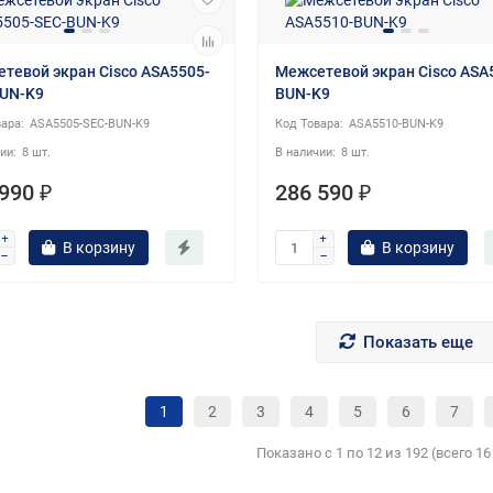
тевой экран Cisco ASA5505-
Межсетевой экран Cisco ASA
UN-K9
BUN-K9
ASA5505-SEC-BUN-K9
ASA5510-BUN-K9
8 шт.
8 шт.
990 ₽
286 590 ₽
В корзину
В корзину
Показать еще
1
2
3
4
5
6
7
Показано с 1 по 12 из 192 (всего 1