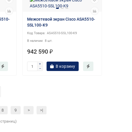
5510-
Межсетевой экран Cisco ASA5510-
SSL100-K9
ASA5510-SSL100-K9
8 шт.
942 590 ₽
В корзину
8
9
>
>|
6 страниц)