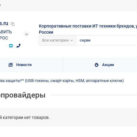
и
s.ru
Корпоративные поставки ИТ техники брендов, 
АВИТЬ
России
РОС
Все категории
Новости
Акции
ва защиты** (USB-токены, смарт-карты, HSM, аппаратные ключи)
опровайдеры
й категории нет товаров.