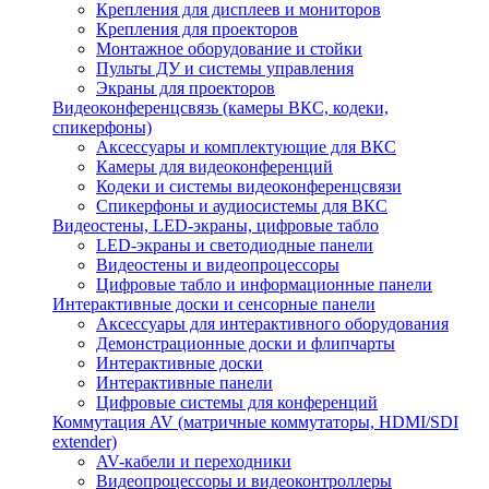
Крепления для дисплеев и мониторов
Крепления для проекторов
Монтажное оборудование и стойки
Пульты ДУ и системы управления
Экраны для проекторов
Видеоконференцсвязь (камеры ВКС, кодеки,
спикерфоны)
Аксессуары и комплектующие для ВКС
Камеры для видеоконференций
Кодеки и системы видеоконференцсвязи
Спикерфоны и аудиосистемы для ВКС
Видеостены, LED-экраны, цифровые табло
LED-экраны и светодиодные панели
Видеостены и видеопроцессоры
Цифровые табло и информационные панели
Интерактивные доски и сенсорные панели
Аксессуары для интерактивного оборудования
Демонстрационные доски и флипчарты
Интерактивные доски
Интерактивные панели
Цифровые системы для конференций
Коммутация AV (матричные коммутаторы, HDMI/SDI
extender)
AV-кабели и переходники
Видеопроцессоры и видеоконтроллеры