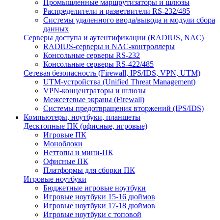
Промышленные маршрутизаторы и шлюзы
Распределители и разветвители RS-232/485
Системы удаленного ввода/вывода и модули сбора
данных
Серверы доступа и аутентификации (RADIUS, NAC)
RADIUS-серверы и NAC-контроллеры
Консольные серверы RS-232
Консольные серверы RS-422/485
Сетевая безопасность (Firewall, IPS/IDS, VPN, UTM)
UTM-устройства (Unified Threat Management)
VPN-концентраторы и шлюзы
Межсетевые экраны (Firewall)
Системы предотвращения вторжений (IPS/IDS)
Компьютеры, ноутбуки, планшеты
Десктопные ПК (офисные, игровые)
Игровые ПК
Моноблоки
Неттопы и мини-ПК
Офисные ПК
Платформы для сборки ПК
Игровые ноутбуки
Бюджетные игровые ноутбуки
Игровые ноутбуки 15-16 дюймов
Игровые ноутбуки 17-18 дюймов
Игровые ноутбуки с топовой