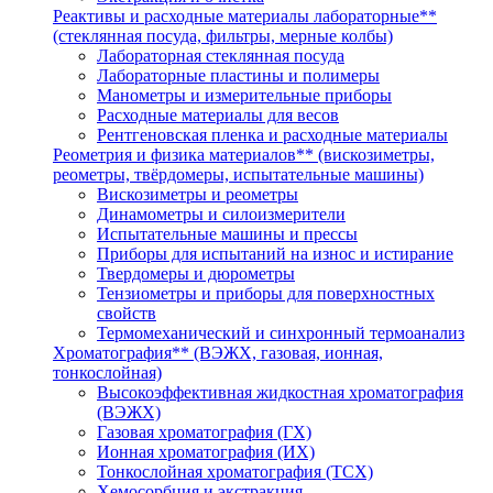
Реактивы и расходные материалы лабораторные**
(стеклянная посуда, фильтры, мерные колбы)
Лабораторная стеклянная посуда
Лабораторные пластины и полимеры
Манометры и измерительные приборы
Расходные материалы для весов
Рентгеновская пленка и расходные материалы
Реометрия и физика материалов** (вискозиметры,
реометры, твёрдомеры, испытательные машины)
Вискозиметры и реометры
Динамометры и силоизмерители
Испытательные машины и прессы
Приборы для испытаний на износ и истирание
Твердомеры и дюрометры
Тензиометры и приборы для поверхностных
свойств
Термомеханический и синхронный термоанализ
Хроматография** (ВЭЖХ, газовая, ионная,
тонкослойная)
Высокоэффективная жидкостная хроматография
(ВЭЖХ)
Газовая хроматография (ГХ)
Ионная хроматография (ИХ)
Тонкослойная хроматография (ТСХ)
Хемосорбция и экстракция