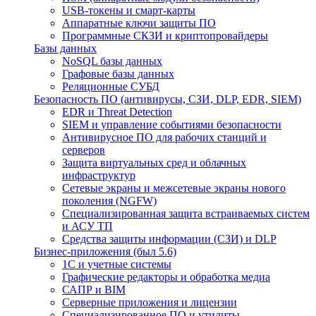
USB-токены и смарт-карты
Аппаратные ключи защиты ПО
Программные СКЗИ и криптопровайдеры
Базы данных
NoSQL базы данных
Графовые базы данных
Реляционные СУБД
Безопасность ПО (антивирусы, СЗИ, DLP, EDR, SIEM)
EDR и Threat Detection
SIEM и управление событиями безопасности
Антивирусное ПО для рабочих станций и
серверов
Защита виртуальных сред и облачных
инфраструктур
Сетевые экраны и межсетевые экраны нового
поколения (NGFW)
Специализированная защита встраиваемых систем
и АСУ ТП
Средства защиты информации (СЗИ) и DLP
Бизнес-приложения (был 5.6)
1С и учетные системы
Графические редакторы и обработка медиа
САПР и BIM
Серверные приложения и лицензии
Специализированное ПО и утилиты