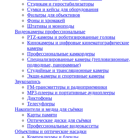
Стэдикам и гиростабилизаторы
Сумки и кейсы для оборудования
Фильтры для объективов
Фоны и хромакей
Штативы и моноподы
Видеокамеры профессиональные
PTZ-камеры и роботизированные головы
Кинокамеры и цифровые кинематографические
камеры
Профессиональные камкордеры
Специализированные камеры (тепловизионные,
подводные, панорамные)
Студийные и трансляционные камеры
Экшн-камеры и спортивные камеры
Звукозапись
FM-трансмиттеры и радиоприемники
MP3-плееры и портативные аудиоплееры
Диктофоны
Телесуфлеры
Накопители и медиа для съёмки
Карты памяти
Оптические диски для съёмки
Профессиональные видеокассеты
Объективы и оптические насадки
Компендиумы и бленды