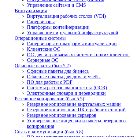
Управление сайтами и CMS
Виртуализация
Виртуализация рабочих столов (VDI)
Гипервизоры
Платформы контейнеризации
Управление виртуальной инфраструктурой
Операционные системы
Гипервизоры и платформы виртуализации
Клиентские ОС
ОС для встраиваемых систем и тонких клиентов
Серверные ОС
Офисные пакеты (был 5.7)
Офисные пакеты для бизнеса
Офисные пакеты для дома и учебы
ПО для работы с PDF
Системы распознавания текста (OCR)
Электронные словари и переводчики
Резервное копирование (был 5.5)
Резервное копирование виртуальных машин
Резервное копирование ПК и рабочих станций
Резервное копирование серверов
Универсальные лицензии и пакеты резервного
копирования
Связь и коммуникации (был 5.8)