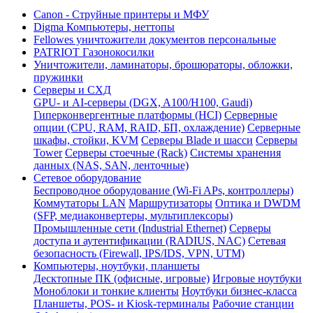
Canon - Струйные принтеры и МФУ
Digma Компьютеры, неттопы
Fellowes уничтожители документов персональные
PATRIOT Газонокосилки
Уничтожители, ламинаторы, брошюраторы, обложки,
пружинки
Серверы и СХД
GPU- и AI-серверы (DGX, A100/H100, Gaudi)
Гиперконвергентные платформы (HCI)
Серверные
опции (CPU, RAM, RAID, БП, охлаждение)
Серверные
шкафы, стойки, KVM
Серверы Blade и шасси
Серверы
Tower
Серверы стоечные (Rack)
Системы хранения
данных (NAS, SAN, ленточные)
Сетевое оборудование
Беспроводное оборудование (Wi-Fi APs, контроллеры)
Коммутаторы LAN
Маршрутизаторы
Оптика и DWDM
(SFP, медиаконвертеры, мультиплексоры)
Промышленные сети (Industrial Ethernet)
Серверы
доступа и аутентификации (RADIUS, NAC)
Сетевая
безопасность (Firewall, IPS/IDS, VPN, UTM)
Компьютеры, ноутбуки, планшеты
Десктопные ПК (офисные, игровые)
Игровые ноутбуки
Моноблоки и тонкие клиенты
Ноутбуки бизнес-класса
Планшеты, POS- и Kiosk-терминалы
Рабочие станции