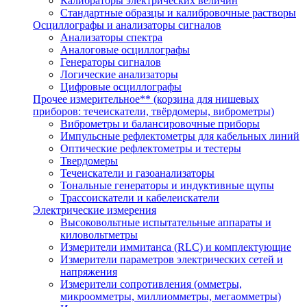
Калибраторы электрических величин
Стандартные образцы и калибровочные растворы
Осциллографы и анализаторы сигналов
Анализаторы спектра
Аналоговые осциллографы
Генераторы сигналов
Логические анализаторы
Цифровые осциллографы
Прочее измерительное** (корзина для нишевых
приборов: течеискатели, твёрдомеры, виброметры)
Виброметры и балансировочные приборы
Импульсные рефлектометры для кабельных линий
Оптические рефлектометры и тестеры
Твердомеры
Течеискатели и газоанализаторы
Тональные генераторы и индуктивные щупы
Трассоискатели и кабелеискатели
Электрические измерения
Высоковольтные испытательные аппараты и
киловольтметры
Измерители иммитанса (RLC) и комплектующие
Измерители параметров электрических сетей и
напряжения
Измерители сопротивления (омметры,
микроомметры, миллиомметры, мегаомметры)