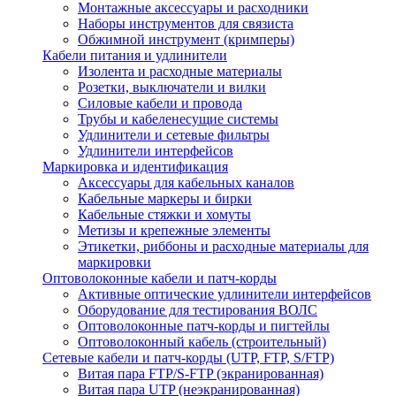
Монтажные аксессуары и расходники
Наборы инструментов для связиста
Обжимной инструмент (кримперы)
Кабели питания и удлинители
Изолента и расходные материалы
Розетки, выключатели и вилки
Силовые кабели и провода
Трубы и кабеленесущие системы
Удлинители и сетевые фильтры
Удлинители интерфейсов
Маркировка и идентификация
Аксессуары для кабельных каналов
Кабельные маркеры и бирки
Кабельные стяжки и хомуты
Метизы и крепежные элементы
Этикетки, риббоны и расходные материалы для
маркировки
Оптоволоконные кабели и патч-корды
Активные оптические удлинители интерфейсов
Оборудование для тестирования ВОЛС
Оптоволоконные патч-корды и пигтейлы
Оптоволоконный кабель (строительный)
Сетевые кабели и патч-корды (UTP, FTP, S/FTP)
Витая пара FTP/S-FTP (экранированная)
Витая пара UTP (неэкранированная)