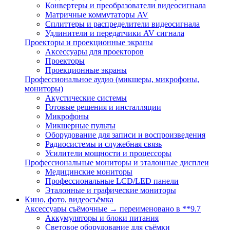
Конвертеры и преобразователи видеосигнала
Матричные коммутаторы AV
Сплиттеры и распределители видеосигнала
Удлинители и передатчики AV сигнала
Проекторы и проекционные экраны
Аксессуары для проекторов
Проекторы
Проекционные экраны
Профессиональное аудио (микшеры, микрофоны,
мониторы)
Акустические системы
Готовые решения и инсталляции
Микрофоны
Микшерные пульты
Оборудование для записи и воспроизведения
Радиосистемы и служебная связь
Усилители мощности и процессоры
Профессиональные мониторы и эталонные дисплеи
Медицинские мониторы
Профессиональные LCD/LED панели
Эталонные и графические мониторы
Кино, фото, видеосъёмка
Аксессуары съёмочные → переименовано в **9.7
Аккумуляторы и блоки питания
Световое оборудование для съёмки