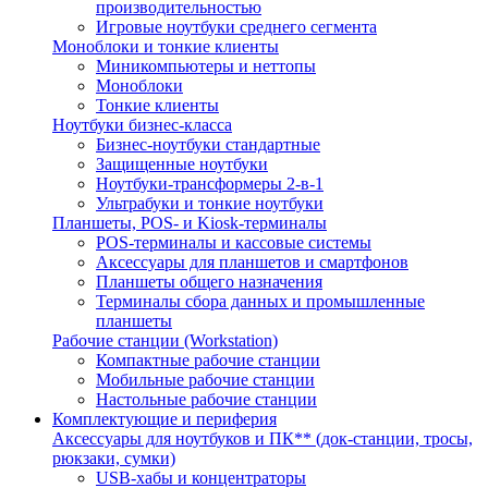
производительностью
Игровые ноутбуки среднего сегмента
Моноблоки и тонкие клиенты
Миникомпьютеры и неттопы
Моноблоки
Тонкие клиенты
Ноутбуки бизнес-класса
Бизнес-ноутбуки стандартные
Защищенные ноутбуки
Ноутбуки-трансформеры 2-в-1
Ультрабуки и тонкие ноутбуки
Планшеты, POS- и Kiosk-терминалы
POS-терминалы и кассовые системы
Аксессуары для планшетов и смартфонов
Планшеты общего назначения
Терминалы сбора данных и промышленные
планшеты
Рабочие станции (Workstation)
Компактные рабочие станции
Мобильные рабочие станции
Настольные рабочие станции
Комплектующие и периферия
Аксессуары для ноутбуков и ПК** (док-станции, тросы,
рюкзаки, сумки)
USB-хабы и концентраторы