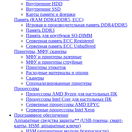
Внутренние HDD
Внутренние SSD
Карты памяти и флешки
Память (RAM DDR4/DDR5, ECC)
Игровая и производительная память DDR4/DDR5
Память DDR3
Память для ноутбуков SO-DIMM
Серверная память ECC Registered
Серверная память ECC Unbuffered
Принтеры, МФУ, сканеры
МФУ и принтеры лазерные
МФУ и принтеры струйные
Принтеры этикеток
Расходные материалы и опции
Сканеры
Специализированные принтеры
Процессоры
Процессоры AMD Ryzen для настольных ПК
Процессоры Intel Core для настольных ПК
Серверные процессоры AMD EPYC
Серверные процессоры Intel Xeon
Программное обеспечение
Аппаратные средства защиты** (USB-токены, смарт-
карты, HSM, аппаратные ключи)
HSM (аппаратные модули безопасности)