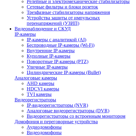
Релейные и электромеханические стабилизаторы
Сетевые фильтры и блоки розеток
Трехфазные стабилизаторы напряжения
Устройства защиты от импульсных
перенапряжений (УЗИП)
Видеонаблюдение и СКУД
IP-камеры
IP-камеры с аналитикой (AI)
Беспроводные IP-камеры (Wi-Fi)
Внутренние IP-камеры
Куполные IP-камеры
Поворотные IP-камеры (PTZ)
Уличные IP-камеры
Цилиндрические IP-камеры (Bullet)
Аналоговые камеры
AHD камеры
HDCVI камеры
TVI камеры
Видеорегистраторы
IP-видеорегистраторы (NVR)
Аналоговые видеорегистраторы (DVR)
Видеорегистраторы со встроенным монитором
Домофония и переговорные устройства
Аудиодомофоны
Видеодомофоны