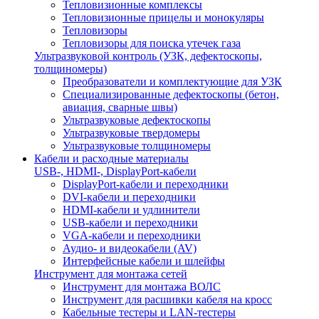
Тепловизионные комплексы
Тепловизионные прицелы и монокуляры
Тепловизоры
Тепловизоры для поиска утечек газа
Ультразвуковой контроль (УЗК, дефектоскопы,
толщиномеры)
Преобразователи и комплектующие для УЗК
Специализированные дефектоскопы (бетон,
авиация, сварные швы)
Ультразвуковые дефектоскопы
Ультразвуковые твердомеры
Ультразвуковые толщиномеры
Кабели и расходные материалы
USB-, HDMI-, DisplayPort-кабели
DisplayPort-кабели и переходники
DVI-кабели и переходники
HDMI-кабели и удлинители
USB-кабели и переходники
VGA-кабели и переходники
Аудио- и видеокабели (AV)
Интерфейсные кабели и шлейфы
Инструмент для монтажа сетей
Инструмент для монтажа ВОЛС
Инструмент для расшивки кабеля на кросс
Кабельные тестеры и LAN-тестеры