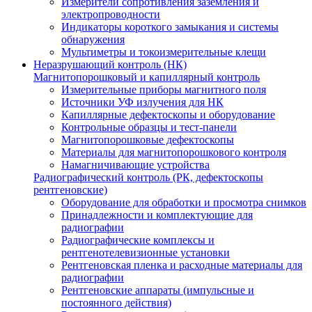
Измерители сопротивления заземления и
электропроводности
Индикаторы короткого замыкания и системы
обнаружения
Мультиметры и токоизмерительные клещи
Неразрушающий контроль (НК)
Магнитопорошковый и капиллярный контроль
Измерительные приборы магнитного поля
Источники УФ излучения для НК
Капиллярные дефектоскопы и оборудование
Контрольные образцы и тест-панели
Магнитопорошковые дефектоскопы
Материалы для магнитопорошкового контроля
Намагничивающие устройства
Радиографический контроль (РК, дефектоскопы
рентгеновские)
Оборудование для обработки и просмотра снимков
Принадлежности и комплектующие для
радиографии
Радиографические комплексы и
рентгенотелевизионные установки
Рентгеновская пленка и расходные материалы для
радиографии
Рентгеновские аппараты (импульсные и
постоянного действия)