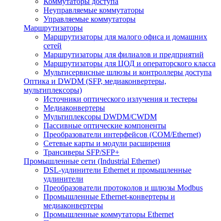
Коммутаторы доступа
Неуправляемые коммутаторы
Управляемые коммутаторы
Маршрутизаторы
Маршрутизаторы для малого офиса и домашних
сетей
Маршрутизаторы для филиалов и предприятий
Маршрутизаторы для ЦОД и операторского класса
Мультисервисные шлюзы и контроллеры доступа
Оптика и DWDM (SFP, медиаконвертеры,
мультиплексоры)
Источники оптического излучения и тестеры
Медиаконвертеры
Мультиплексоры DWDM/CWDM
Пассивные оптические компоненты
Преобразователи интерфейсов (COM/Ethernet)
Сетевые карты и модули расширения
Трансиверы SFP/SFP+
Промышленные сети (Industrial Ethernet)
DSL-удлинители Ethernet и промышленные
удлинители
Преобразователи протоколов и шлюзы Modbus
Промышленные Ethernet-конвертеры и
медиаконвертеры
Промышленные коммутаторы Ethernet