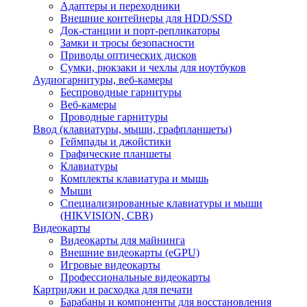
Адаптеры и переходники
Внешние контейнеры для HDD/SSD
Док-станции и порт-репликаторы
Замки и тросы безопасности
Приводы оптических дисков
Сумки, рюкзаки и чехлы для ноутбуков
Аудиогарнитуры, веб-камеры
Беспроводные гарнитуры
Веб-камеры
Проводные гарнитуры
Ввод (клавиатуры, мыши, графпланшеты)
Геймпады и джойстики
Графические планшеты
Клавиатуры
Комплекты клавиатура и мышь
Мыши
Специализированные клавиатуры и мыши
(HIKVISION, CBR)
Видеокарты
Видеокарты для майнинга
Внешние видеокарты (eGPU)
Игровые видеокарты
Профессиональные видеокарты
Картриджи и расходка для печати
Барабаны и компоненты для восстановления