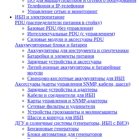
ПО для маршрутизаторов и сетевого оборудования
Телефония и IP-телефония
Управление сетью и мониторинг
ИБП и электропитание
PDU (распределители питания в стойку)
Базовые PDU (без управления)
Интеллектуальные PDU (с управлением)
Силовые модули и аксессуары PDU
Аккумуляторные блоки и батареи
Аккумуляторы для инструмента и спецтехники
Батарейки и элементы питания
Зарядные устройства и аксессуары
Литий-ионные аккумуляторы и батарейные
модули
Свинцово-кислотные аккумуляторы для ИБП
Аксессуары (карты управления SNMP, кабели, шасси)
Зарядные устройства и адаптеры
Кабели и соединители для ИБП
Карты управления и SNMP-адаптеры
Сетевые фильтры и удлинители
Устройства грозозащиты и молниезащиты
Шасси и корпуса для ИБП
ДГУ и солнечные системы (генераторы, ИБП с ВИЭ)
Бензиновые генераторы
Блоки автоматики для генераторов