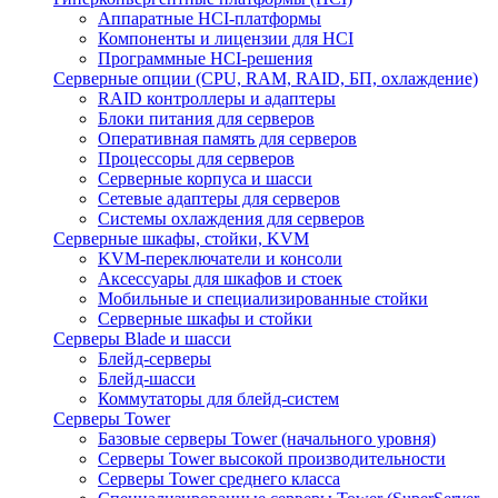
Аппаратные HCI-платформы
Компоненты и лицензии для HCI
Программные HCI-решения
Серверные опции (CPU, RAM, RAID, БП, охлаждение)
RAID контроллеры и адаптеры
Блоки питания для серверов
Оперативная память для серверов
Процессоры для серверов
Серверные корпуса и шасси
Сетевые адаптеры для серверов
Системы охлаждения для серверов
Серверные шкафы, стойки, KVM
KVM-переключатели и консоли
Аксессуары для шкафов и стоек
Мобильные и специализированные стойки
Серверные шкафы и стойки
Серверы Blade и шасси
Блейд-серверы
Блейд-шасси
Коммутаторы для блейд-систем
Серверы Tower
Базовые серверы Tower (начального уровня)
Серверы Tower высокой производительности
Серверы Tower среднего класса