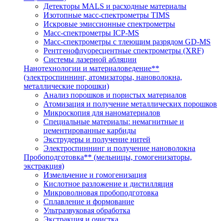
Детекторы MALS и расходные материалы
Изотопные масс-спектрометры TIMS
Искровые эмиссионные спектрометры
Масс-спектрометры ICP-MS
Масс-спектрометры с тлеющим разрядом GD-MS
Рентгенофлуоресцентные спектрометры (XRF)
Системы лазерной абляции
Нанотехнологии и материаловедение**
(электроспиннинг, атомизаторы, нановолокна,
металлические порошки)
Анализ порошков и пористых материалов
Атомизация и получение металлических порошков
Микроскопия для наноматериалов
Специальные материалы: немагнитные и
цементированные карбиды
Экструдеры и получение нитей
Электроспиннинг и получение нановолокна
Пробоподготовка** (мельницы, гомогенизаторы,
экстракция)
Измельчение и гомогенизация
Кислотное разложение и дистилляция
Микроволновая пробоподготовка
Сплавление и формование
Ультразвуковая обработка
Экстракция и очистка