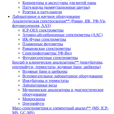
Коннекторы и аксессуары для витой пары
Патч-корды (коммутационные шнуры)
Розетки и патч-панели
Лабораторное и научное оборудование
Аналитическая спектроскопия** (Раман, ИК, УФ-Vis,
флуоресценция, AAS)
ICP-OES спектрометры
Атомно-абсорбционные спектрометры (ААС)
ИК-Фурье спектрометры
Пламенные фотометры
Рамановские спектрометры
Спектрофотометры УФ-Вид
Флуоресцентные спектрометры
Биолаб и клинические анализаторы** (инкубаторы,
центрифуги, термостаты, водяные бани, шейкеры)
Водяные бани и шейкеры
Вспомогательное лабораторное оборудование
Инкубаторы и термостаты
Лабораторные весы
Медицинские анализаторы и диагностическое
оборудование
Микроскопы
Центрифуги
Масс-спектрометрия и элементный анализ** (MS, ICP-
MS, GC-MS)