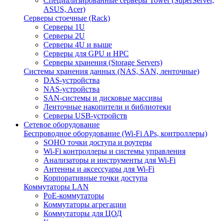
Специализированные серверы Tower (SuperServer,
ASUS, Acer)
Серверы стоечные (Rack)
Серверы 1U
Серверы 2U
Серверы 4U и выше
Серверы для GPU и HPC
Серверы хранения (Storage Servers)
Системы хранения данных (NAS, SAN, ленточные)
DAS-устройства
NAS-устройства
SAN-системы и дисковые массивы
Ленточные накопители и библиотеки
Серверы USB-устройств
Сетевое оборудование
Беспроводное оборудование (Wi-Fi APs, контроллеры)
SOHO точки доступа и роутеры
Wi-Fi контроллеры и системы управления
Анализаторы и инструменты для Wi-Fi
Антенны и аксессуары для Wi-Fi
Корпоративные точки доступа
Коммутаторы LAN
PoE-коммутаторы
Коммутаторы агрегации
Коммутаторы для ЦОД