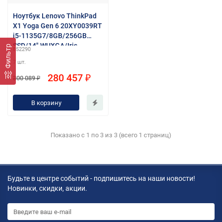
Ноутбук Lenovo ThinkPad
X1 Yoga Gen 6 20XY0039RT
i5-1135G7/8GB/256GB
SSD/14" WUXGA/Iris
Фильтр
852290
Xe/WiFi/BT/4G-
7 шт.
LTE/FPR/Cam/Win10Pro/st
orm grey
280 457 ₽
300 089 ₽
В корзину
Показано с 1 по 3 из 3 (всего 1 страниц)
Будьте в центре событий - подпишитесь на наши новости!
Новинки, скидки, акции.