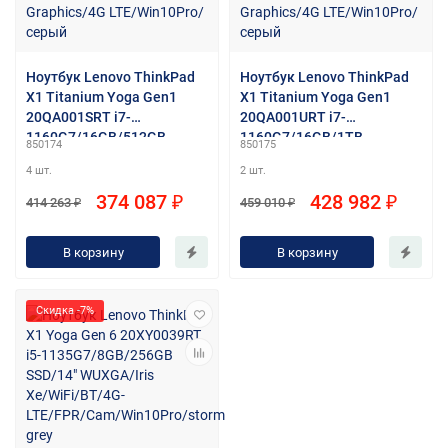
Ноутбук Lenovo ThinkPad
Ноутбук Lenovo ThinkPad
X1 Titanium Yoga Gen1
X1 Titanium Yoga Gen1
20QA001SRT i7-
20QA001URT i7-
1160G7/16GB/512GB
1160G7/16GB/1TB
850174
850175
SSD/13.5" QHD/Intel Iris Xe
SSD/13.5" QHD/Intel Iris Xe
4 шт.
2 шт.
Graphics/4G LTE/Win10Pro/
Graphics/4G LTE/Win10Pro/
серый
серый
374 087 ₽
428 982 ₽
414 263 ₽
459 010 ₽
В корзину
В корзину
Скидка -7%