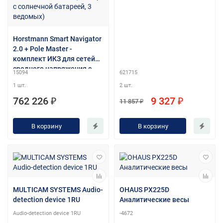
Horstmann Smart Navigator
2.0 + Pole Master -
комплект ИКЗ для сетей
среднего напряжения с
15094
621715
током в линии <5A (мастер
1 шт.
2 шт.
с солнечной батареей, 3
ведомых)
762 226 ₽
9 327 ₽
11 857 ₽
В корзину
В корзину
MULTICAM SYSTEMS Audio-
OHAUS PX225D
detection device 1RU
Аналитические весы
Audio-detection device 1RU
-4672