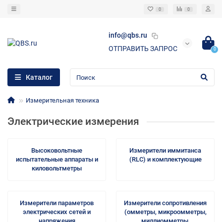
0
0
info@qbs.ru
ОТПРАВИТЬ ЗАПРОС
0
Каталог
Измерительная техника
Электрические измерения
Высоковольтные
Измерители иммитанса
испытательные аппараты и
(RLC) и комплектующие
киловольтметры
Измерители параметров
Измерители сопротивления
электрических сетей и
(омметры, микроомметры,
напряжения
миллиомметры,