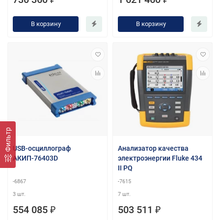
В корзину
В корзину
Фильтр
USB-осциллограф
Анализатор качества
АКИП-76403D
электроэнергии Fluke 434
II PQ
-6867
-7615
3 шт.
7 шт.
554 085 ₽
503 511 ₽