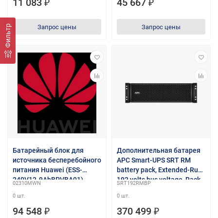
1х17Ач (90)
11 083 ₽
45 667 ₽
Фильтр
Запрос цены
Запрос цены
Батарейный блок для
Дополнительная батарея
источника бесперебойного
APC Smart-UPS SRT RM
питания Huawei (ESS-
battery pack, Extended-Run,
240V12-9AhBPVBA01)
192 volts bus voltage, Rack
02310MWN
SRT192RMBP
UPS2000G,Battery
3U (Tower convertible),
0 шт.
0 шт.
Pack,685mm,430mm,130m
compatible with APC Smart-
m,ESS-240V12-
UPS SRT RM 5000 - 6000VA,
94 548 ₽
370 499 ₽