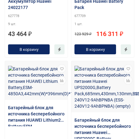
Аккумулятор Huawei
Батарея Huawei Battery
24022177
Pack
627778
677709
9 шт.
1 шт.
43 464 ₽
116 311 ₽
123 929 ₽
В корзину
В корзину
Батарейный блок для
источника бесперебойного
питания HUAWEI Lithium2
Батарейный блок для
Battery,ESM-
источника бесперебойного
4850A3,442mm(W)*396mm(
питания Huawei
D)*130mm(H),48V,50Ah,Typ
UPS2000G,Battery