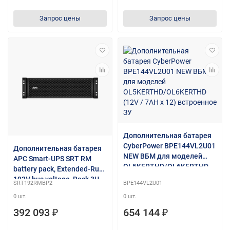
9AhBPVBA01,9Ah
1 year warranty
Запрос цены
Запрос цены
Дополнительная батарея
CyberPower BPE144VL2U01
Дополнительная батарея
NEW ВБМ для моделей
APC Smart-UPS SRT RM
OL5KERTHD/OL6KERTHD
battery pack, Extended-Run,
(12V / 7AH х 12)
192V bus voltage, Rack 3U,
SRT192RMBP2
BPE144VL2U01
встроенное ЗУ
compatible with Smart-UPS
0 шт.
0 шт.
SRT RM 8 -10kVA, Black, 1
year warranty
392 093 ₽
654 144 ₽