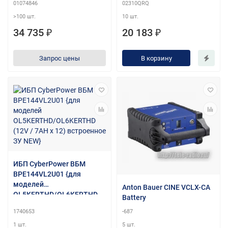
01074846
02310QRQ
e(0C88323C806E)
Pack,685mm,430mm,130m
>100 шт.
10 шт.
m,ESS-240V12-9AhBPNBA
(ESS-240V12-9AhBPNBA)
34 735 ₽
20 183 ₽
(empty)
Запрос цены
В корзину
ИБП CyberPower ВБМ
BPE144VL2U01 {для
моделей
Anton Bauer CINE VCLX-CA
OL5KERTHD/OL6KERTHD
Battery
(12V / 7AH х 12)
1740653
-687
встроенное ЗУ NEW}
1 шт.
5 шт.