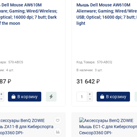
Dell Mouse AW610M
Мышь Dell Mouse AW610M
ware; Gaming; Wired/Wireless;
Alienware; Gaming; Wired/Wire
ptical; 16000 dpi; 7 butt; Dark
USB; Optical; 16000 dpi; 7 butt;
f the moon
light
570-ABCS
570-ABCQ
4 шт.
3 шт.
87 ₽
31 642 ₽
В корзину
В корзину