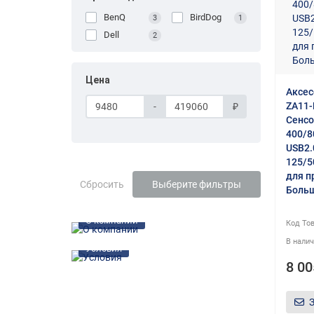
BenQ
BirdDog
3
1
Dell
2
Цена
Аксес
ZA11-
-
₽
Сенсо
400/8
USB2.
125/5
для п
Сбросить
Выберите фильтры
Боль
О компании
Условия
8 00