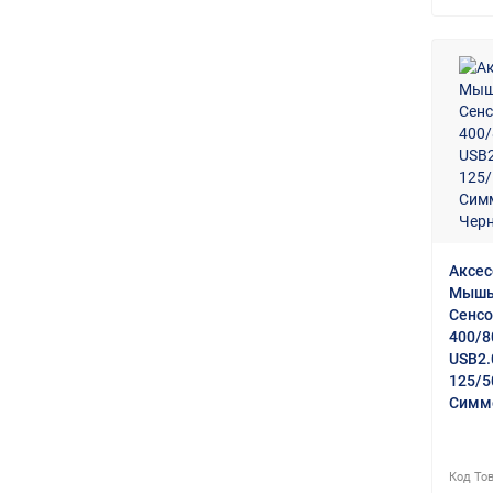
Аксес
МышьZ
Сенсо
400/8
USB2.
125/5
Симм