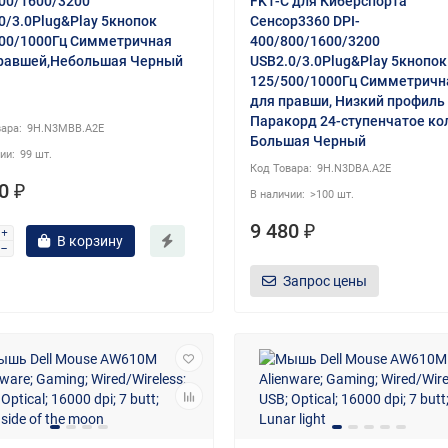
00/1600/3200
FK1-C для Киберспорта
0/3.0Plug&Play 5кнопок
Сенсор3360 DPI-
00/1000Гц Симметричная
400/800/1600/3200
равшей,Небольшая Черный
USB2.0/3.0Plug&Play 5кнопок
125/500/1000Гц Симметричн
для правши, Низкий профиль
Паракорд 24-ступенчатое ко
9H.N3MBB.A2E
Большая Черный
99 шт.
9H.N3DBA.A2E
0 ₽
>100 шт.
9 480 ₽
В корзину
Запрос цены