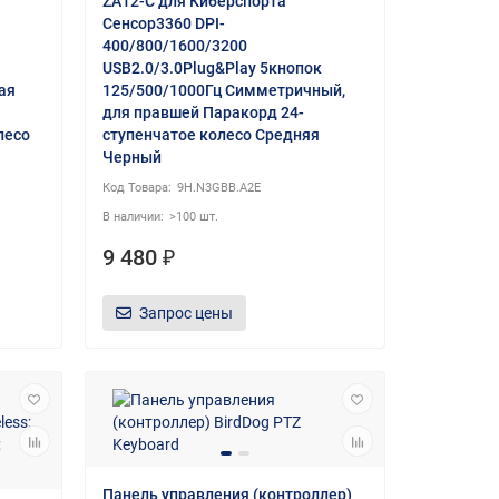
ZA12-C для Киберспорта
Сенсор3360 DPI-
400/800/1600/3200
USB2.0/3.0Plug&Play 5кнопок
ая
125/500/1000Гц Симметричный,
для правшей Паракорд 24-
лесо
ступенчатое колесо Средняя
Черный
9H.N3GBB.A2E
>100 шт.
9 480 ₽
Запрос цены
Панель управления (контроллер)