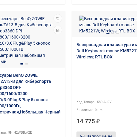
Беспроводная клавиатура и
Dell Keyboard+mouse KM5221
Wireless; RTL BOX
суары BenQ ZOWIE
A13-B для Киберспорта
р3360 DPI-
00/1600/3200
0/3.0Plug&Play 5кнопок
580-AJRV
00/1000Гц
0 шт.
етричная,Небольшая Черный
14 775 ₽
9H.N2WBB.A2E
Запрос цены