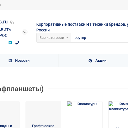
и
s.ru
Корпоративные поставки ИТ техники брендов, 
АВИТЬ
России
РОС
Все категории
Новости
Акции
рафпланшеты)
пады и
Графические