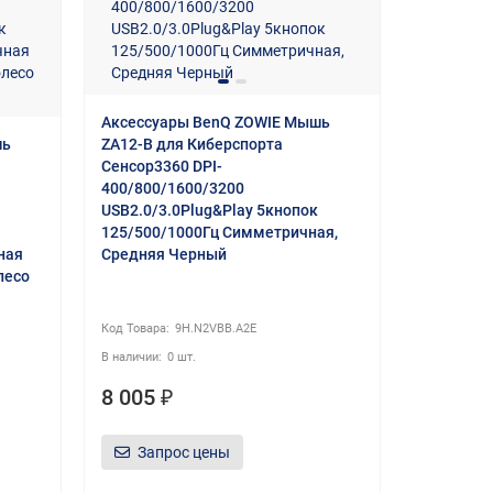
Аксессуары BenQ ZOWIE Мышь
шь
ZA12-B для Киберспорта
Сенсор3360 DPI-
400/800/1600/3200
USB2.0/3.0Plug&Play 5кнопок
125/500/1000Гц Симметричная,
ная
Средняя Черный
лесо
9H.N2VBB.A2E
0 шт.
8 005 ₽
Запрос цены