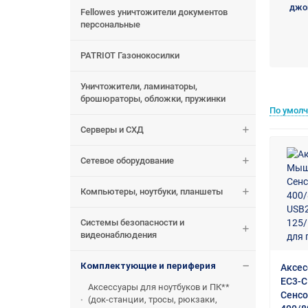
джо
Fellowes уничтожители документов
персональные
PATRIOT Газонокосилки
Уничтожители, ламинаторы,
брошюраторы, обложки, пружинки
По умол
Серверы и СХД
Сетевое оборудование
Компьютеры, ноутбуки, планшеты
Системы безопасности и
видеонаблюдения
Комплектующие и периферия
Аксес
EC3-C
Аксессуары для ноутбуков и ПК**
Сенсо
(док-станции, тросы, рюкзаки,