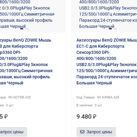
суары BenQ ZOWIE Мышь
Аксессуары BenQ ZOWIE Мы
B для Киберспорта
EC1-C для Киберспорта
р3360 DPI-
Сенсор3360 DPI-
00/1600/3200
400/800/1600/3200
0/3.0Plug&Play 5кнопок
USB2.0/3.0Plug&Play 5кнопок
00/1000Гц Симметричная
125/500/1000Гц Асимметрич
равши, высокий профиль
Паракорд 24-ступенчатое ко
шая Черный
Большая Черный
9H.N2TBB.A2E
9H.N39BA.A2E
0 шт.
0 шт.
5 ₽
9 480 ₽
Запрос цены
Запрос цены