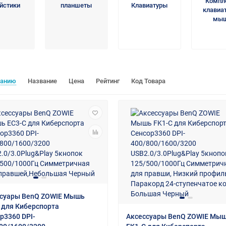
Компл
йстики
планшеты
Клавиатуры
клавиат
мы
чанию
Название
Цена
Рейтинг
Код Товара
суары BenQ ZOWIE Мышь
 для Киберспорта
р3360 DPI-
Аксессуары BenQ ZOWIE Мы