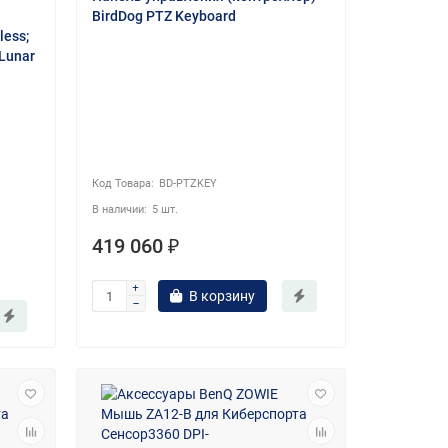
BirdDog PTZ Keyboard
less;
 Lunar
BD-PTZKEY
5 шт.
419 060 ₽
В корзину