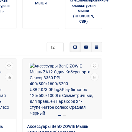
Специализированные
екты
Мыши
клавиатуры и
ура и
мыши
шь
(HIKVISION,
CBR)
шь
Аксессуары BenQ ZOWIE Мышь