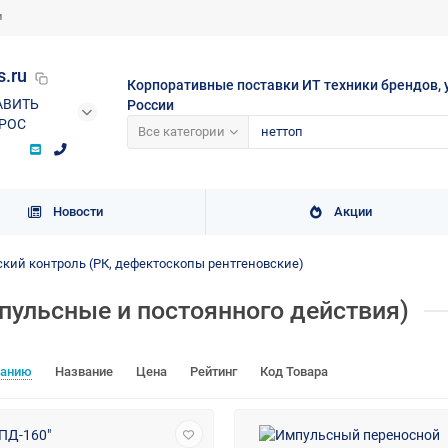
и
s.ru
Корпоративные поставки ИТ техники брендов, 
АВИТЬ
России
РОС
Все категории
Новости
Акции
кий контроль (РК, дефектоскопы рентгеновские)
пульсные и постоянного действия)
чанию
Название
Цена
Рейтинг
Код Товара