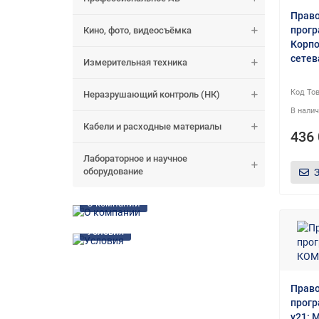
Право
прог
Кино, фото, видеосъёмка
Корпо
сетев
Измерительная техника
Неразрушающий контроль (НК)
Кабели и расходные материалы
436 
Лабораторное и научное
оборудование
О компании
Условия
Право
прог
v21: 