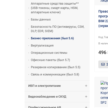
Аппаратные средства защиты**
(USB-токены, смарт-карты, HSM,
Право
аппаратные ключи)
прог
Базы данных
BIM 2
(серв
Безопасность ПО (антивирусы, СЗИ,
DLP, EDR, SIEM)
Бизнес-приложения (был 5.6)
Виртуализация
496 
Операционные системы
Офисные пакеты (был 5.7)
Резервное копирование (был 5.5)
Связь и коммуникации (был 5.8)
ИБП и электропитание
Видеонаблюдение и СКУД
Профессиональное АВ