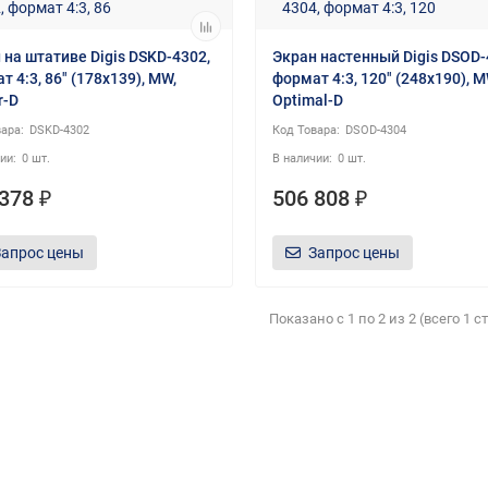
 на штативе Digis DSKD-4302,
Экран настенный Digis DSOD-
т 4:3, 86" (178x139), MW,
формат 4:3, 120" (248x190), M
r-D
Optimal-D
DSKD-4302
DSOD-4304
0 шт.
0 шт.
378 ₽
506 808 ₽
Запрос цены
Запрос цены
Показано с 1 по 2 из 2 (всего 1 