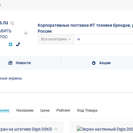
и
s.ru
Корпоративные поставки ИТ техники брендов, 
АВИТЬ
России
РОС
Все категории
Новости
Акции
нные экраны
чанию
Название
Цена
Рейтинг
Код Товара