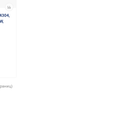
4304,
W,
страниц)