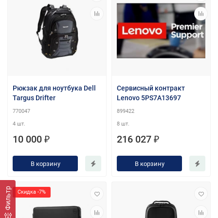
Рюкзак для ноутбука Dell
Сервисный контракт
Targus Drifter
Lenovo 5PS7A13697
770047
899422
4 шт.
8 шт.
10 000 ₽
216 027 ₽
В корзину
В корзину
Фильтр
Скидка -7%