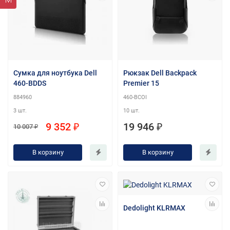
Сумка для ноутбука Dell
Рюкзак Dell Backpack
460-BDDS
Premier 15
884960
460-BCOI
3 шт.
10 шт.
9 352 ₽
19 946 ₽
10 007 ₽
В корзину
В корзину
Dedolight KLRMAX