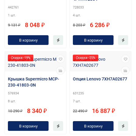
442761
728033
1 шт.
4 шт.
8 048 ₽
6 286 ₽
9 131 ₽
8 203 ₽
В корзину
В корзину
Скидка -19%
Скидка -25%
Крышка Supermicro MCP-
Опция Lenovo 7XH7A02677
230-41803-0N
576934
631235
8 шт.
7 шт.
8 340 ₽
16 887 ₽
10 290 ₽
22 490 ₽
В корзину
В корзину