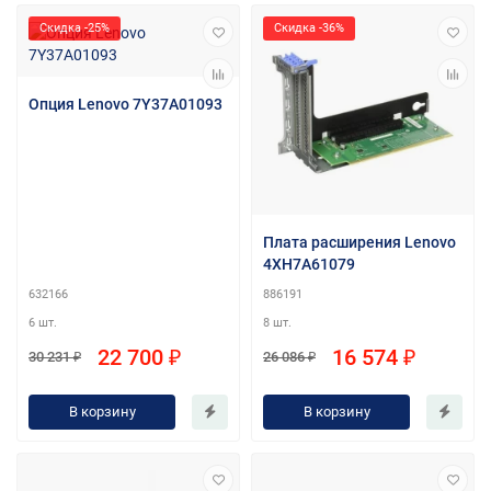
Скидка -25%
Скидка -36%
Опция Lenovo 7Y37A01093
Плата расширения Lenovo
4XH7A61079
632166
886191
6 шт.
8 шт.
22 700 ₽
16 574 ₽
30 231 ₽
26 086 ₽
В корзину
В корзину