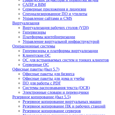
САПР и BIM
Серверные приложения и лицензии
Специализированное ПО и утилиты
Управление сайтами и CMS
Виртуализация
Виртуализация рабочих столов (VDI)
Гипервизоры
Платформы контейнеризации
Управление виртуальной инфраструктурой
Операционные системы
Гипервизоры и платформы виртуализации
Клиентские ОС
ОС для встраиваемых систем и тонких клиентов
Серверные ОС
Офисные пакеты (был 5.7)
Офисные пакеты для бизнеса
Офисные пакеты для дома и учебы
ПО для работы с PDF
Системы распознавания текста (OCR)
Электронные словари и переводчики
Резервное копирование (был 5.5)
Резервное копирование виртуальных машин
Резервное копирование ПК и рабочих станций
Резервное копирование серверов