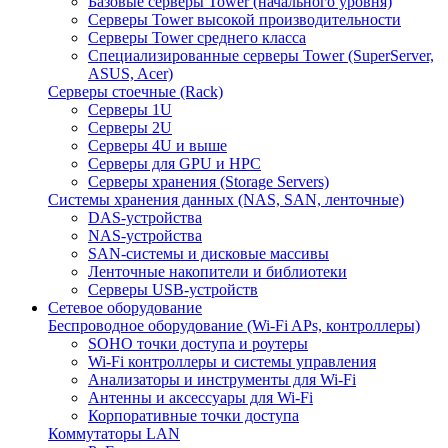
Базовые серверы Tower (начального уровня)
Серверы Tower высокой производительности
Серверы Tower среднего класса
Специализированные серверы Tower (SuperServer,
ASUS, Acer)
Серверы стоечные (Rack)
Серверы 1U
Серверы 2U
Серверы 4U и выше
Серверы для GPU и HPC
Серверы хранения (Storage Servers)
Системы хранения данных (NAS, SAN, ленточные)
DAS-устройства
NAS-устройства
SAN-системы и дисковые массивы
Ленточные накопители и библиотеки
Серверы USB-устройств
Сетевое оборудование
Беспроводное оборудование (Wi-Fi APs, контроллеры)
SOHO точки доступа и роутеры
Wi-Fi контроллеры и системы управления
Анализаторы и инструменты для Wi-Fi
Антенны и аксессуары для Wi-Fi
Корпоративные точки доступа
Коммутаторы LAN