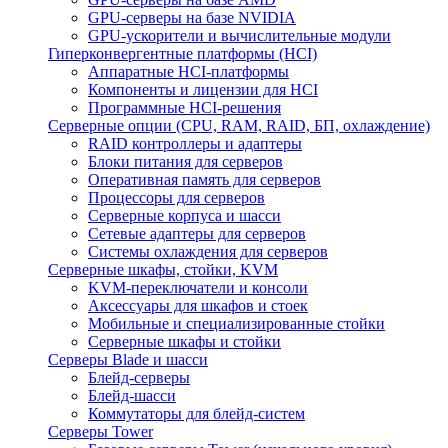
GPU-серверы на базе NVIDIA
GPU-ускорители и вычислительные модули
Гиперконвергентные платформы (HCI)
Аппаратные HCI-платформы
Компоненты и лицензии для HCI
Программные HCI-решения
Серверные опции (CPU, RAM, RAID, БП, охлаждение)
RAID контроллеры и адаптеры
Блоки питания для серверов
Оперативная память для серверов
Процессоры для серверов
Серверные корпуса и шасси
Сетевые адаптеры для серверов
Системы охлаждения для серверов
Серверные шкафы, стойки, KVM
KVM-переключатели и консоли
Аксессуары для шкафов и стоек
Мобильные и специализированные стойки
Серверные шкафы и стойки
Серверы Blade и шасси
Блейд-серверы
Блейд-шасси
Коммутаторы для блейд-систем
Серверы Tower