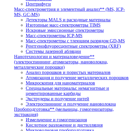
Центрифуги
Масс-спектрометрия и элементный анализ** (MS, ICP-
MS, GC-MS)
Детекторы MALS и расходные материалы
Изотопные масс-спектрометры TIMS
Искровые эмиссионные спектрометры
Масс-спектрометры ICP-MS
Масс-спектрометры с тлеющим разрядом GD-MS
Рентгенофлуоресцентные спектрометры (XRF)
Системы лазерной абляции
Нанотехнологии и материаловедение**
(электроспиннинг, атомизаторы, нановолокна,
металлические порошки)
Анализ порошков и пористых материалов
Атомизация и получение металлических порошков
Микроскопия для наноматериалов
Специальные материалы: немагнитные и
цементированные карбиды
Экструдеры и получение нитей
Электроспиннинг и получение нановолокна
Пробоподготовка** (мельницы, гомогенизаторы,
экстракция)
Измельчение и гомогенизация
Кислотное разложение и дистилляция
Микроволновая пробоподготовка