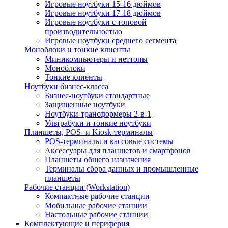
Игровые ноутбуки 15-16 дюймов
Игровые ноутбуки 17-18 дюймов
Игровые ноутбуки с топовой
производительностью
Игровые ноутбуки среднего сегмента
Моноблоки и тонкие клиенты
Миникомпьютеры и неттопы
Моноблоки
Тонкие клиенты
Ноутбуки бизнес-класса
Бизнес-ноутбуки стандартные
Защищенные ноутбуки
Ноутбуки-трансформеры 2-в-1
Ультрабуки и тонкие ноутбуки
Планшеты, POS- и Kiosk-терминалы
POS-терминалы и кассовые системы
Аксессуары для планшетов и смартфонов
Планшеты общего назначения
Терминалы сбора данных и промышленные
планшеты
Рабочие станции (Workstation)
Компактные рабочие станции
Мобильные рабочие станции
Настольные рабочие станции
Комплектующие и периферия