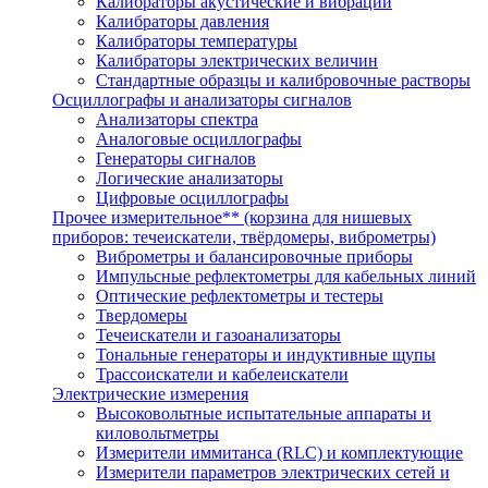
Калибраторы акустические и вибрации
Калибраторы давления
Калибраторы температуры
Калибраторы электрических величин
Стандартные образцы и калибровочные растворы
Осциллографы и анализаторы сигналов
Анализаторы спектра
Аналоговые осциллографы
Генераторы сигналов
Логические анализаторы
Цифровые осциллографы
Прочее измерительное** (корзина для нишевых
приборов: течеискатели, твёрдомеры, виброметры)
Виброметры и балансировочные приборы
Импульсные рефлектометры для кабельных линий
Оптические рефлектометры и тестеры
Твердомеры
Течеискатели и газоанализаторы
Тональные генераторы и индуктивные щупы
Трассоискатели и кабелеискатели
Электрические измерения
Высоковольтные испытательные аппараты и
киловольтметры
Измерители иммитанса (RLC) и комплектующие
Измерители параметров электрических сетей и