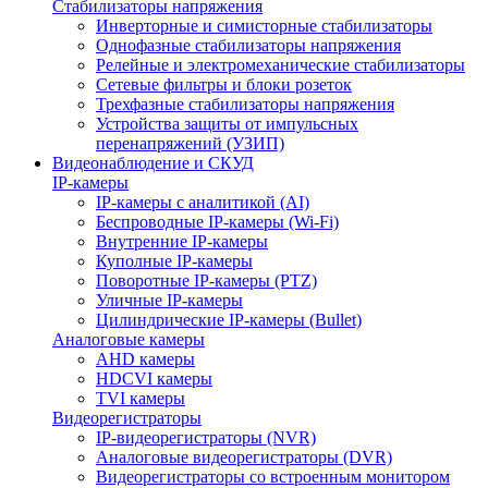
Стабилизаторы напряжения
Инверторные и симисторные стабилизаторы
Однофазные стабилизаторы напряжения
Релейные и электромеханические стабилизаторы
Сетевые фильтры и блоки розеток
Трехфазные стабилизаторы напряжения
Устройства защиты от импульсных
перенапряжений (УЗИП)
Видеонаблюдение и СКУД
IP-камеры
IP-камеры с аналитикой (AI)
Беспроводные IP-камеры (Wi-Fi)
Внутренние IP-камеры
Куполные IP-камеры
Поворотные IP-камеры (PTZ)
Уличные IP-камеры
Цилиндрические IP-камеры (Bullet)
Аналоговые камеры
AHD камеры
HDCVI камеры
TVI камеры
Видеорегистраторы
IP-видеорегистраторы (NVR)
Аналоговые видеорегистраторы (DVR)
Видеорегистраторы со встроенным монитором