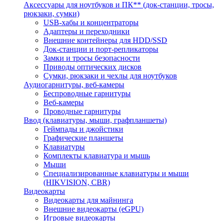
Аксессуары для ноутбуков и ПК** (док-станции, тросы,
рюкзаки, сумки)
USB-хабы и концентраторы
Адаптеры и переходники
Внешние контейнеры для HDD/SSD
Док-станции и порт-репликаторы
Замки и тросы безопасности
Приводы оптических дисков
Сумки, рюкзаки и чехлы для ноутбуков
Аудиогарнитуры, веб-камеры
Беспроводные гарнитуры
Веб-камеры
Проводные гарнитуры
Ввод (клавиатуры, мыши, графпланшеты)
Геймпады и джойстики
Графические планшеты
Клавиатуры
Комплекты клавиатура и мышь
Мыши
Специализированные клавиатуры и мыши
(HIKVISION, CBR)
Видеокарты
Видеокарты для майнинга
Внешние видеокарты (eGPU)
Игровые видеокарты