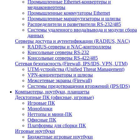
Промышленные Ethernet-конвертеры и
медиаконвертеры
Промышленные коммутаторы Ethernet
Промышленные маршрутизаторы и шлюзы
Распределители и разветвители RS-232/485
Системы удаленного ввода/вывода и модули сбора
данных
Серверы доступа и аутентификации (RADIUS, NAC)
RADIUS-серверы и NAC-контроллеры
Консольные серверы RS-232
Консольные серверы RS-422/485
Сетевая безопасность (Firewall, IPS/IDS, VPN, UTM)
UTM-устройства (Unified Threat Management)
VPN-концентраторы и шлюзы
Межсетевые экраны (Firewall)
Системы предотвращения вторжений (IPS/IDS)
Компьютеры, ноутбуки, планшеты
Десктопные ПК (офисные, игровые)
Игровые ПК
Моноблоки
Неттопы и мини-ПК
Офисные ПК
Платформы для сборки ПК
Игровые ноутбуки
Бюджетные игровые ноутбуки