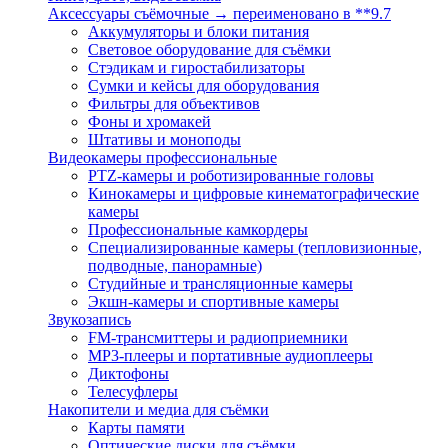
Аксессуары съёмочные → переименовано в **9.7
Аккумуляторы и блоки питания
Световое оборудование для съёмки
Стэдикам и гиростабилизаторы
Сумки и кейсы для оборудования
Фильтры для объективов
Фоны и хромакей
Штативы и моноподы
Видеокамеры профессиональные
PTZ-камеры и роботизированные головы
Кинокамеры и цифровые кинематографические
камеры
Профессиональные камкордеры
Специализированные камеры (тепловизионные,
подводные, панорамные)
Студийные и трансляционные камеры
Экшн-камеры и спортивные камеры
Звукозапись
FM-трансмиттеры и радиоприемники
MP3-плееры и портативные аудиоплееры
Диктофоны
Телесуфлеры
Накопители и медиа для съёмки
Карты памяти
Оптические диски для съёмки