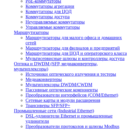
PoE-коммутаторы
Коммутаторы агрегации
Коммутаторы для ЦОД
Коммутаторы доступа
Неуправляемые коммутаторы
Управляемые коммутаторы
Маршрутизаторы
Маршрутизаторы для малого офиса и домашних
сетей
Маршрутизаторы для филиалов и предприятий
Маршрутизаторы для ЦОД и операторского класса
Мультисервисные шлюзы и контроллеры доступа
Оптика и DWDM (SFP, медиаконвертеры,
мультиплексоры)
Источники оптического излучения и тестеры
Медиаконвертеры
Мультиплексоры DWDM/CWDM
Пассивные оптические компоненты
Преобразователи интерфейсов (COM/Ethernet)
Сетевые карты и модули расширения
Трансиверы SFP/SFP+
Промышленные сети (Industrial Ethernet)
DSL-удлинители Ethernet и промышленные
удлинители
Преобразователи протоколов и шлюзы Modbus