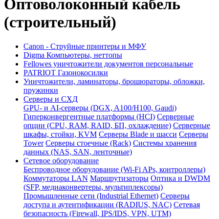
Оптоволоконный кабель
(строительный)
Canon - Струйные принтеры и МФУ
Digma Компьютеры, неттопы
Fellowes уничтожители документов персональные
PATRIOT Газонокосилки
Уничтожители, ламинаторы, брошюраторы, обложки,
пружинки
Серверы и СХД
GPU- и AI-серверы (DGX, A100/H100, Gaudi)
Гиперконвергентные платформы (HCI)
Серверные
опции (CPU, RAM, RAID, БП, охлаждение)
Серверные
шкафы, стойки, KVM
Серверы Blade и шасси
Серверы
Tower
Серверы стоечные (Rack)
Системы хранения
данных (NAS, SAN, ленточные)
Сетевое оборудование
Беспроводное оборудование (Wi-Fi APs, контроллеры)
Коммутаторы LAN
Маршрутизаторы
Оптика и DWDM
(SFP, медиаконвертеры, мультиплексоры)
Промышленные сети (Industrial Ethernet)
Серверы
доступа и аутентификации (RADIUS, NAC)
Сетевая
безопасность (Firewall, IPS/IDS, VPN, UTM)