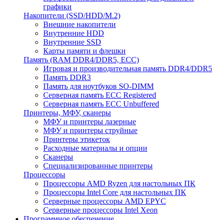
графики
Накопители (SSD/HDD/M.2)
Внешние накопители
Внутренние HDD
Внутренние SSD
Карты памяти и флешки
Память (RAM DDR4/DDR5, ECC)
Игровая и производительная память DDR4/DDR5
Память DDR3
Память для ноутбуков SO-DIMM
Серверная память ECC Registered
Серверная память ECC Unbuffered
Принтеры, МФУ, сканеры
МФУ и принтеры лазерные
МФУ и принтеры струйные
Принтеры этикеток
Расходные материалы и опции
Сканеры
Специализированные принтеры
Процессоры
Процессоры AMD Ryzen для настольных ПК
Процессоры Intel Core для настольных ПК
Серверные процессоры AMD EPYC
Серверные процессоры Intel Xeon
Программное обеспечение