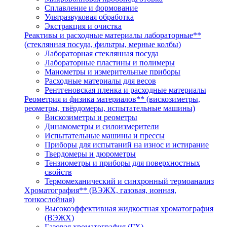
Сплавление и формование
Ультразвуковая обработка
Экстракция и очистка
Реактивы и расходные материалы лабораторные**
(стеклянная посуда, фильтры, мерные колбы)
Лабораторная стеклянная посуда
Лабораторные пластины и полимеры
Манометры и измерительные приборы
Расходные материалы для весов
Рентгеновская пленка и расходные материалы
Реометрия и физика материалов** (вискозиметры,
реометры, твёрдомеры, испытательные машины)
Вискозиметры и реометры
Динамометры и силоизмерители
Испытательные машины и прессы
Приборы для испытаний на износ и истирание
Твердомеры и дюрометры
Тензиометры и приборы для поверхностных
свойств
Термомеханический и синхронный термоанализ
Хроматография** (ВЭЖХ, газовая, ионная,
тонкослойная)
Высокоэффективная жидкостная хроматография
(ВЭЖХ)
Газовая хроматография (ГХ)