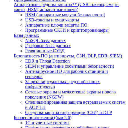
Аппаратные средства защиты** (USB-токены, смарт-
карты, HSM, аппаратные ключи)
HSM (аппаратные модули безопасности)
USB-токены и смарт-карты
Аппаратные ключи защиты ПО
Программные СКЗИ и криптопровайдеры
Базы данных
NoSQL базы данных
Графовые базы данных
Реляционные СУБД
Безопасность ПО (антивирусы, СЗИ, DLP, EDR, SIEM)
EDR и Threat Detection
SIEM и управление событиями безопасности
Антивирусное ПО для рабочих станций и
серверов
Защита виртуальных сред и облачных
инфраструктур
Сетевые экраны и межсетевые экраны нового
поколения (NGFW)
Специализированная защита встраиваемых систем
и АСУ ТП
Средства защиты информации (СЗИ) и DLP
Бизнес-приложения (был 5.6)
1С и учетные системы
Графические редакторы и обработка медиа