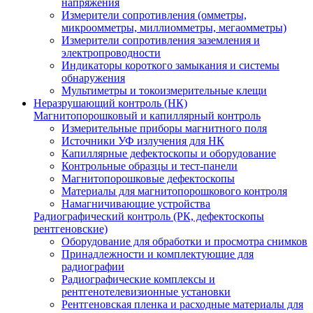
напряжения
Измерители сопротивления (омметры,
микроомметры, миллиомметры, мегаомметры)
Измерители сопротивления заземления и
электропроводности
Индикаторы короткого замыкания и системы
обнаружения
Мультиметры и токоизмерительные клещи
Неразрушающий контроль (НК)
Магнитопорошковый и капиллярный контроль
Измерительные приборы магнитного поля
Источники УФ излучения для НК
Капиллярные дефектоскопы и оборудование
Контрольные образцы и тест-панели
Магнитопорошковые дефектоскопы
Материалы для магнитопорошкового контроля
Намагничивающие устройства
Радиографический контроль (РК, дефектоскопы
рентгеновские)
Оборудование для обработки и просмотра снимков
Принадлежности и комплектующие для
радиографии
Радиографические комплексы и
рентгенотелевизионные установки
Рентгеновская пленка и расходные материалы для