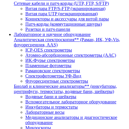
Сетевые кабели и патч-корды (UTP, FTP, S/FTP)
Витая пара FTP/S-FTP (экранированная)
Витая пара UTP (неэкранированная)
Коннекторы и аксессуары для витой пары
Патч-корды (коммутационные шнуры)
Розетки и патч-панели
Лабораторное и научное оборудование
Аналитическая спектроскопия** (Раман, ИК, УФ-Vis,
флуоресценция, AAS)
ICP-OES спектрометры
Атомно-абсорбционные спектрометры (ААС)
ИК-Фурье спектрометры
Пламенные фотометры
Рамановские спектрометры
Спектрофотометры УФ-Вид
Флуоресцентные спектрометры
Биолаб и клинические анализаторы** (инкубаторы,
центрифуги, термостаты, водяные бани, шейкеры)
Водяные бани и шейкеры
Вспомогательное лабораторное оборудование
Инкубаторы и термостаты
Лабораторные весы
Медицинские анализаторы и диагностическое
оборудование
Микроскопы