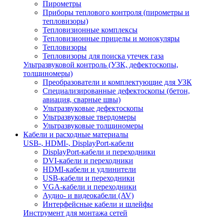
Пирометры
Приборы теплового контроля (пирометры и
тепловизоры)
Тепловизионные комплексы
Тепловизионные прицелы и монокуляры
Тепловизоры
Тепловизоры для поиска утечек газа
Ультразвуковой контроль (УЗК, дефектоскопы,
толщиномеры)
Преобразователи и комплектующие для УЗК
Специализированные дефектоскопы (бетон,
авиация, сварные швы)
Ультразвуковые дефектоскопы
Ультразвуковые твердомеры
Ультразвуковые толщиномеры
Кабели и расходные материалы
USB-, HDMI-, DisplayPort-кабели
DisplayPort-кабели и переходники
DVI-кабели и переходники
HDMI-кабели и удлинители
USB-кабели и переходники
VGA-кабели и переходники
Аудио- и видеокабели (AV)
Интерфейсные кабели и шлейфы
Инструмент для монтажа сетей