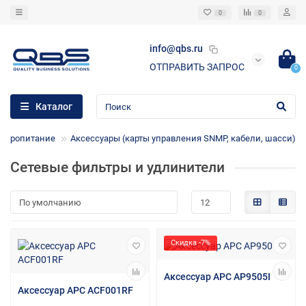
0
0
info@qbs.ru
ОТПРАВИТЬ ЗАПРОС
0
Каталог
ектропитание
Аксессуары (карты управления SNMP, кабели, шасси)
Сетевые фильтры и удлинители
Скидка -7%
Аксессуар APC AP9505I
Аксессуар APC ACF001RF