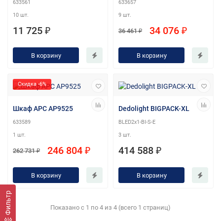
633561
633657
10 шт.
9 шт.
11 725 ₽
34 076 ₽
36 461 ₽
В корзину
В корзину
Скидка -6%
Шкаф APC AP9525
Dedolight BIGPACK-XL
633589
BLED2x1-BI-S-E
1 шт.
3 шт.
246 804 ₽
414 588 ₽
262 731 ₽
В корзину
В корзину
Фильтр
Показано с 1 по 4 из 4 (всего 1 страниц)