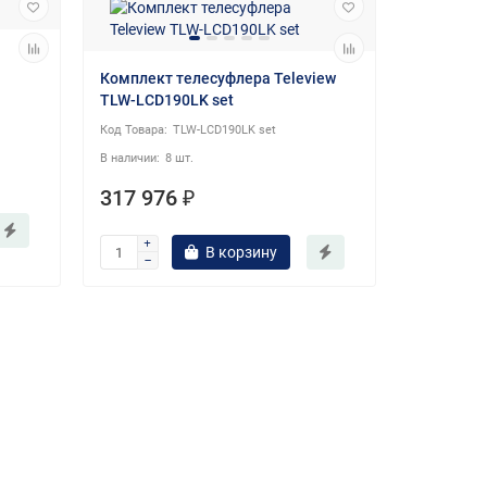
Комплект телесуфлера Teleview
TLW-LCD190LK set
TLW-LCD190LK set
8 шт.
317 976 ₽
В корзину