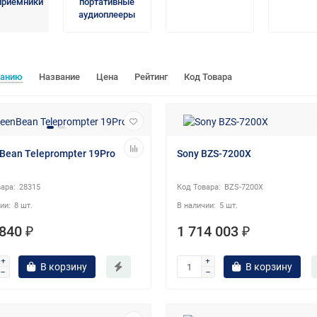
приемники
портативные
аудиоплееры
чанию
Название
Цена
Рейтинг
Код Товара
Bean Teleprompter 19Pro
Sony BZS-7200X
28315
BZS-7200X
8 шт.
5 шт.
840 ₽
1 714 003 ₽
В корзину
В корзину