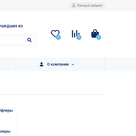
Личный кабинет
ушедших из
0
0
0
О компании
флеры