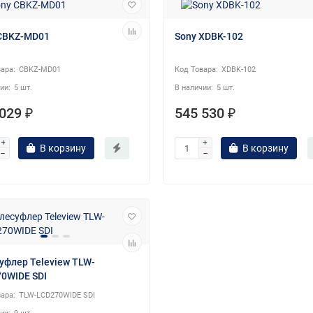
CBKZ-MD01
Sony XDBK-102
CBKZ-MD01
XDBK-102
5 шт.
5 шт.
029 ₽
545 530 ₽
В корзину
В корзину
уфлер Teleview TLW-
0WIDE SDI
TLW-LCD270WIDE SDI