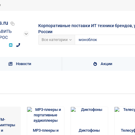
и
s.ru
Корпоративные поставки ИТ техники брендов, 
АВИТЬ
России
РОС
Все категории
Новости
Акции
FM-
миттеры
и
MP3-плееры и
Диктофоны
Телесу