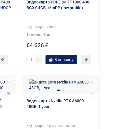
 P400
Видеокарта PCI-E Dell T1000 490-
/HDCP
BGXY 4GB, 4*mDP (low profile)
888088
9 шт.
64 626 ₽
В корзину
0
Видеокарта Nvidia RTX A6000
0
48GB, 1 year
900-5G133-2200-000