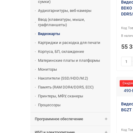
сумки)
Видео
BDXO P
Аудиогарнитуры, веб-камеры
DDR5/
Ввод (клавиатуры, мыши,
графпланшеты)
Видеокарты
Картриджи и расходка для печати
55 3
Корпуса, БП, охлаждение
Материнские платы и платформы
Мониторы
Накопители (SSD/HDD/M.2)
Скидка
Память (RAM DDR4/DDR5, ECC)
Принтеры, МФУ, сканеры
Видео
Процессоры
BGZT 
Программное обеспечение
ИБП и электропитание