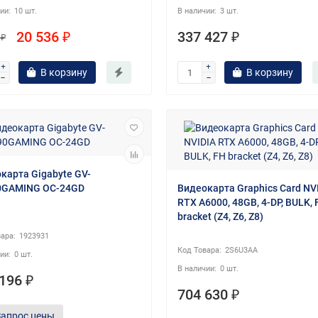
10 шт.
3 шт.
20 536 ₽
337 427 ₽
 ₽
В корзину
В корзину
карта Gigabyte GV-
0GAMING OC-24GD
Видеокарта Graphics Card NV
RTX A6000, 48GB, 4-DP, BULK, 
bracket (Z4, Z6, Z8)
1923931
2S6U3AA
0 шт.
0 шт.
196 ₽
704 630 ₽
Запрос цены