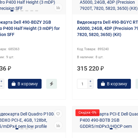
карта Dell 490-BDZY 2GB
Видеокарта Dell 490-BGYC R
o P400 Half Height (3 mDP) for
A5000, 24GB, 4DP (Precision 7
sion SFF
7820, 5820, 3650) (Kit)
685363
895240
9 шт.
8 шт.
36 ₽
315 220 ₽
В корзину
В корзину
Скидка -5%