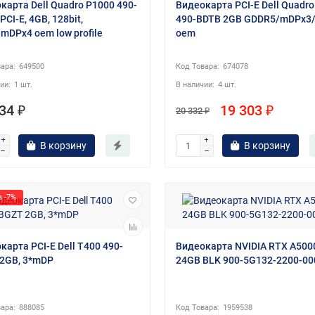
карта Dell Quadro P1000 490-
Видеокарта PCI-E Dell Quadro
CI-E, 4GB, 128bit,
490-BDTB 2GB GDDR5/mDPx3
mDPx4 oem low profile
oem
649500
674078
1 шт.
4 шт.
34 ₽
19 303 ₽
20 332 ₽
В корзину
В корзину
 -7%
карта PCI-E Dell T400 490-
Видеокарта NVIDIA RTX A500
2GB, 3*mDP
24GB BLK 900-5G132-2200-00
888085
1959538