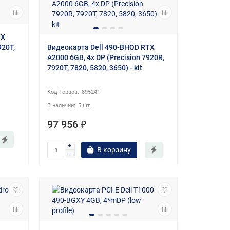
TX
920T,
Видеокарта Dell 490-BHQD RTX
A2000 6GB, 4x DP (Precision 7920R,
7920T, 7820, 5820, 3650) - kit
895241
5 шт.
97 956 ₽
В корзину