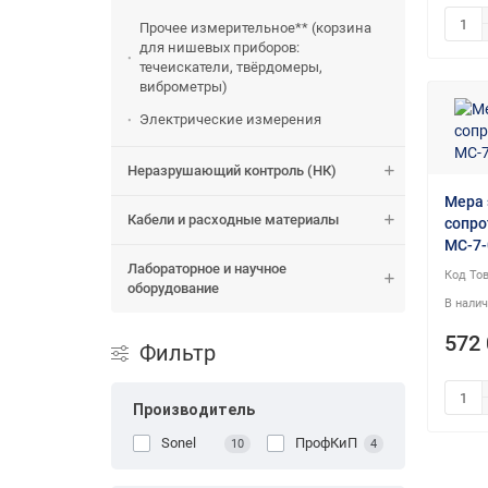
Прочее измерительное** (корзина
для нишевых приборов:
течеискатели, твёрдомеры,
виброметры)
Электрические измерения
Неразрушающий контроль (НК)
Мера 
Кабели и расходные материалы
сопро
МС-7-
Лабораторное и научное
оборудование
572 
Фильтр
Производитель
Sonel
ПрофКиП
10
4