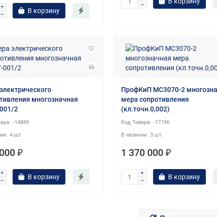
В корзину
В корзину
электрического
ПрофКиП МС3070-2 многозн
тивления многозначная
мера сопротивления
001/2
(кл.точн.0,002)
-14889
-17196
4 шт.
3 шт.
000 ₽
1 370 000 ₽
В корзину
В корзину