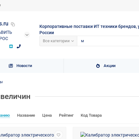
и
s.ru
Корпоративные поставки ИТ техники брендов, 
АВИТЬ
России
РОС
Все категории
Новости
Акции
ны
 величин
чанию
Название
Цена
Рейтинг
Код Товара