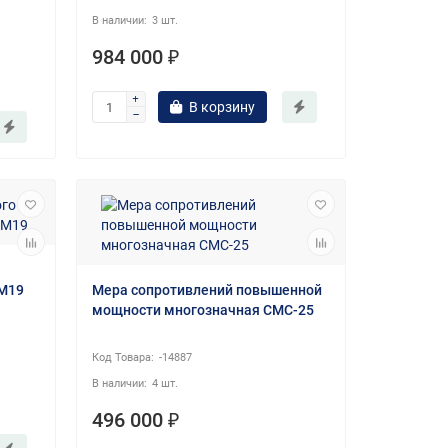
3 шт.
984 000 ₽
В корзину
-М19
Мера сопротивлений повышенной
мощности многозначная СМС-25
-14887
4 шт.
496 000 ₽