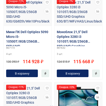
Скидка -12%
Скидка -7%
Мини ПК Dell Optiplex 5090
Моноблок 21,5'' Dell
Micro i5-
Optiplex 3280 i3
10500T/8GB/256GB
10105T/8GB/256GB
SSD/UHD
SSD/UHD Graphics
867173
887632
630/GbitEth/Win10Pro/blac
630/BT/WiFi/HAS/Linux/bla
4 шт.
3 шт.
k
ck
114 928 ₽
115 668 ₽
130 393 ₽
124 515 ₽
В корзину
В корзину
Скидка -11%
Скидка -13%