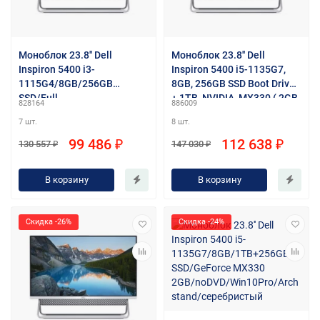
Моноблок 23.8'' Dell
Моноблок 23.8'' Dell
Inspiron 5400 i3-
Inspiron 5400 i5-1135G7,
1115G4/8GB/256GB
8GB, 256GB SSD Boot Drive
SSD/Full
+ 1TB, NVIDIA MX330 ( 2GB
828164
886009
HD/UHDG/CR/Win10Pro/GB
GDDR5), 1YW, Win10Home,
7 шт.
8 шт.
itEth/WiFi/BT/90W/
Silver Arch stand, Wi-Fi/BT
клавиатура/мышь/Cam/
99 486 ₽
112 638 ₽
130 557 ₽
147 030 ₽
серебристый
В корзину
В корзину
Скидка -26%
Скидка -24%