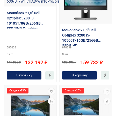
Моноблок 21,5'' Dell
Optiplex 3280 i3
10105T/8GB/256GB
SSD/UHD Graphics
Моноблок 21,5'' Dell
630/BT/WiFi/HAS/Win10Pr
Optiplex 3280 i5-
o/black
10500T/16GB/256GB
SSD/UHD
887633
878839
630/(1920x1080)/HAS/TPM
5 шт.
8 шт.
/Win10Pro
132 192 ₽
159 732 ₽
147 998 ₽
183 496 ₽
В корзину
В корзину
Скидка -23%
Скидка -23%