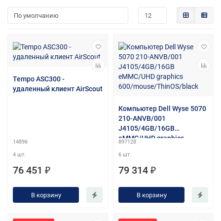
Tempo ASC300 -
удаленный клиент AirScout
Компьютер Dell Wyse 5070
210-ANVB/001
J4105/4GB/16GB
eMMC/UHD graphics
14896
897128
600/mouse/ThinOS/black
4 шт.
6 шт.
76 451 ₽
79 314 ₽
В корзину
В корзину