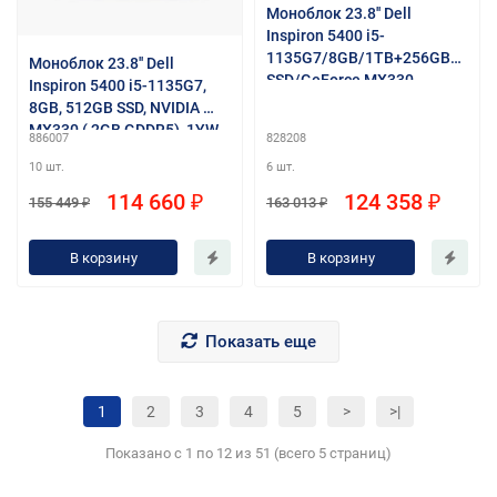
Моноблок 23.8'' Dell
Inspiron 5400 i5-
1135G7/8GB/1TB+256GB
Моноблок 23.8'' Dell
SSD/GeForce MX330
Inspiron 5400 i5-1135G7,
2GB/noDVD/Win10Pro/Arch
8GB, 512GB SSD, NVIDIA
stand/серебристый
MX330 ( 2GB GDDR5), 1YW,
886007
828208
Win10Home, Silver Arch
10 шт.
6 шт.
stand, Wi-Fi/BT, KB&Mouse,
repl.
114 660 ₽
124 358 ₽
155 449 ₽
163 013 ₽
В корзину
В корзину
Показать еще
1
2
3
4
5
>
>|
Показано с 1 по 12 из 51 (всего 5 страниц)