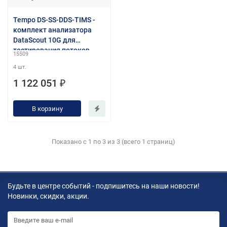
Tempo DS-SS-DDS-TIMS -
комплект анализатора
DataScout 10G для
тестирования потоков
15509
E1/E3, DDS 56/54K, TIMS
4 шт.
(2/4 проводных каналов) с
расширенным диапазоном
1 122 051 ₽
2 МГц, ISDN-PRI
В корзину
Показано с 1 по 3 из 3 (всего 1 страниц)
Будьте в центре событий - подпишитесь на наши новости!
Новинки, скидки, акции.