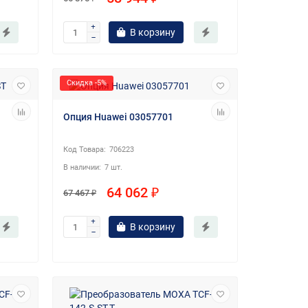
В корзину
Скидка -5%
Опция Huawei 03057701
706223
7 шт.
64 062 ₽
67 467 ₽
В корзину