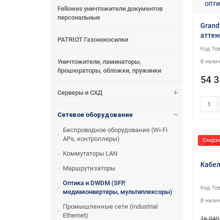
Fellowes уничтожители документов
персональные
Grand
аттен
PATRIOT Газонокосилки
Уничтожители, ламинаторы,
брошюраторы, обложки, пружинки
54 3
Серверы и СХД
Сетевое оборудование
Беспроводное оборудование (Wi-Fi
APs, контроллеры)
Скидка
Коммутаторы LAN
Кабел
Маршрутизаторы
Оптика и DWDM (SFP,
медиаконвертеры, мультиплексоры)
Промышленные сети (Industrial
Ethernet)
16 040