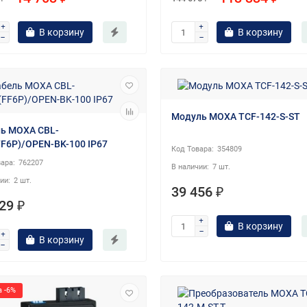
В корзину
В корзину
Модуль MOXA TCF-142-S-ST
ь MOXA CBL-
F6P)/OPEN-BK-100 IP67
354809
762207
7 шт.
2 шт.
39 456 ₽
29 ₽
В корзину
В корзину
 -6%