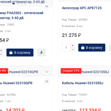
Аксессуар APC AP8712S
way FHA2S02 - оптический
юатор, 3-60 дБ
633562
15983
8 шт.
2 шт.
21 275 ₽
54 ₽
В корзину
В корзину
 -8%
Скидка -21%
ь Huawei 02310QPR
Кабель Huawei 02310SSJ
627806
733301
1 шт.
3 шт.
14 703 ₽
113 334 ₽
 ₽
144 075 ₽