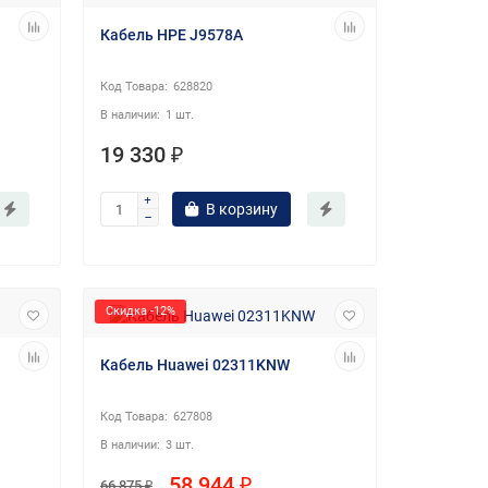
Кабель HPE J9578A
628820
1 шт.
19 330 ₽
В корзину
Скидка -12%
Кабель Huawei 02311KNW
627808
3 шт.
58 944 ₽
66 875 ₽