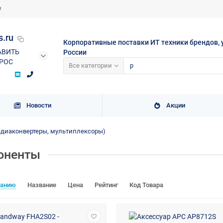
и
s.ru
Корпоративные поставки ИТ техники брендов, 
АВИТЬ
России
РОС
Все категории
Новости
Акции
едиаконвертеры, мультиплексоры)
оненты
чанию
Название
Цена
Рейтинг
Код Товара