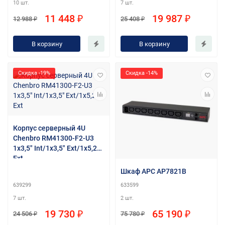
10 шт.
7 шт.
11 448 ₽
19 987 ₽
12 988 ₽
25 408 ₽
В корзину
В корзину
Скидка -19%
Скидка -14%
Корпус серверный 4U
Chenbro RM41300-F2-U3
1x3,5" Int/1x3,5" Ext/1x5,25"
Ext
Шкаф APC AP7821B
639299
633599
7 шт.
2 шт.
19 730 ₽
65 190 ₽
24 506 ₽
75 780 ₽