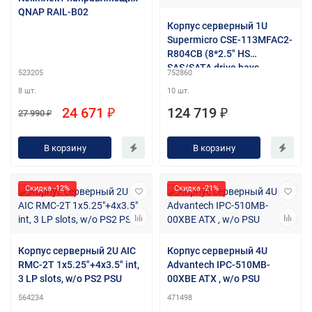
QNAP RAIL-B02
Корпус серверный 1U
Supermicro CSE-113MFAC2-
R804CB (8*2.5" HS
SAS/SATA drive bays,
523205
752860
2*800W)
8 шт.
10 шт.
24 671 ₽
124 719 ₽
27 990 ₽
В корзину
В корзину
Скидка -12%
Скидка -21%
Корпус серверный 2U AIC
Корпус серверный 4U
RMC-2T 1x5.25"+4x3.5" int,
Advantech IPC-510MB-
3 LP slots, w/o PS2 PSU
00XBE ATX , w/o PSU
564234
471498