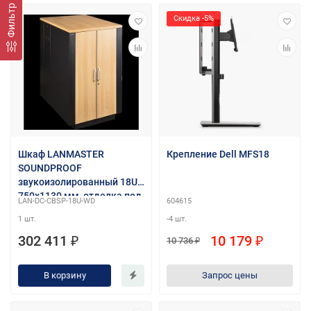
Фильтр
Скидка -5%
Шкаф LANMASTER
Крепление Dell MFS18
SOUNDPROOF
звукоизолированный 18U
750x1130 мм, отделка под
LAN-DC-CBSP-18U-WD
604615
дерево, цвет лиственница
1 шт.
-4 шт.
302 411 ₽
10 179 ₽
10 736 ₽
В корзину
Запрос цены