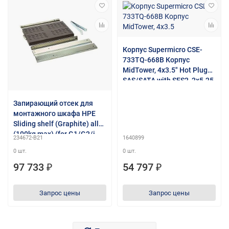
Корпус Supermicro CSE-
733TQ-668B Корпус
MidTower, 4x3.5" Hot Plug
SAS/SATA with SES2, 2x5.25
External, 7xFH Slots, E-ATX,
front 2xUSB, 1x3.5", 668W
Запирающий отсек для
Fixed
монтажного шкафа HPE
Sliding shelf (Graphite) all
(100kg max) (for G1/G2/i-
234672-B21
1640899
series)
0 шт.
0 шт.
97 733 ₽
54 797 ₽
Запрос цены
Запрос цены