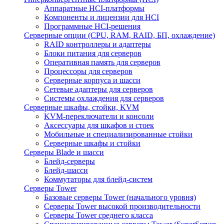
Аппаратные HCI-платформы
Компоненты и лицензии для HCI
Программные HCI-решения
Серверные опции (CPU, RAM, RAID, БП, охлаждение)
RAID контроллеры и адаптеры
Блоки питания для серверов
Оперативная память для серверов
Процессоры для серверов
Серверные корпуса и шасси
Сетевые адаптеры для серверов
Системы охлаждения для серверов
Серверные шкафы, стойки, KVM
KVM-переключатели и консоли
Аксессуары для шкафов и стоек
Мобильные и специализированные стойки
Серверные шкафы и стойки
Серверы Blade и шасси
Блейд-серверы
Блейд-шасси
Коммутаторы для блейд-систем
Серверы Tower
Базовые серверы Tower (начального уровня)
Серверы Tower высокой производительности
Серверы Tower среднего класса