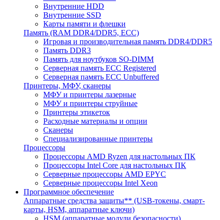
Внутренние HDD
Внутренние SSD
Карты памяти и флешки
Память (RAM DDR4/DDR5, ECC)
Игровая и производительная память DDR4/DDR5
Память DDR3
Память для ноутбуков SO-DIMM
Серверная память ECC Registered
Серверная память ECC Unbuffered
Принтеры, МФУ, сканеры
МФУ и принтеры лазерные
МФУ и принтеры струйные
Принтеры этикеток
Расходные материалы и опции
Сканеры
Специализированные принтеры
Процессоры
Процессоры AMD Ryzen для настольных ПК
Процессоры Intel Core для настольных ПК
Серверные процессоры AMD EPYC
Серверные процессоры Intel Xeon
Программное обеспечение
Аппаратные средства защиты** (USB-токены, смарт-
карты, HSM, аппаратные ключи)
HSM (аппаратные модули безопасности)