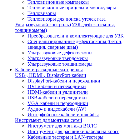
Тепловизионные комплексы
Тепловизионные прицелы и монокуляры
Тепловизоры
Тепловизоры для поиска утечек газа
Ультразвуковой контроль (УЗК, дефектоскопы,
толщиномеры)
Преобразователи и комплектующие для УЗК
Специализированные дефектоскопы (бетон,
авиация, сварные швы)
Ультразвуковые дефектоскопы
Ультразвуковые твердомеры
Ультразвуковые толщиномеры
Кабели и расходные материалы
USB-, HDMI-, DisplayPort-кабели
DisplayPort-кабели и переходники
DVI-кабели и переходники
HDMI-кабели и удлинители
USB-кабели и переходники
VGA-кабели и переходники
Аудио- и видеокабели (AV)
Интерфейсные кабели и шлейфы
Инструмент для монтажа сетей
Инструмент для монтажа ВОЛС
Инструмент для расшивки кабеля на кросс
Кабельные тестеры и LAN-тестеры