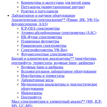
Коннекторы и аксессуары для витой пары
Патч-корды (коммутационные шнуры)
Розетки и патч-панели
Лабораторное и научное оборудование
Аналитическая спектроскопия** (Раман, ИК, УФ-Vis,
флуоресценция, AAS)
ICP-OES спектрометры
Атомно-абсорбционные спектрометры (ААС)
ИК-Фурье спектрометры
Пламенные фотометры
Рамановские спектрометры
Спектрофотометры УФ-Вид
Флуоресцентные спектрометры
Биолаб и клинические анализаторы** (инкубаторы,
центрифуги, термостаты, водяные бани, шейкеры)
Водяные бани и шейкеры
Вспомогательное лабораторное оборудование
Инкубаторы и термостаты
Лабораторные весы
Медицинские анализаторы и диагностическое
оборудование
Микроскопы
Центрифуги
Масс-спектрометрия и элементный анализ** (MS, ICP-
MS, GC-MS)