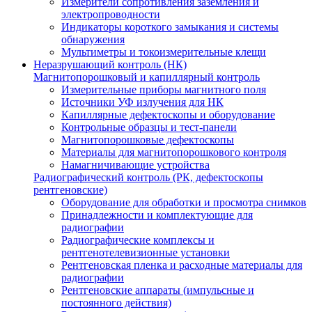
Измерители сопротивления заземления и
электропроводности
Индикаторы короткого замыкания и системы
обнаружения
Мультиметры и токоизмерительные клещи
Неразрушающий контроль (НК)
Магнитопорошковый и капиллярный контроль
Измерительные приборы магнитного поля
Источники УФ излучения для НК
Капиллярные дефектоскопы и оборудование
Контрольные образцы и тест-панели
Магнитопорошковые дефектоскопы
Материалы для магнитопорошкового контроля
Намагничивающие устройства
Радиографический контроль (РК, дефектоскопы
рентгеновские)
Оборудование для обработки и просмотра снимков
Принадлежности и комплектующие для
радиографии
Радиографические комплексы и
рентгенотелевизионные установки
Рентгеновская пленка и расходные материалы для
радиографии
Рентгеновские аппараты (импульсные и
постоянного действия)