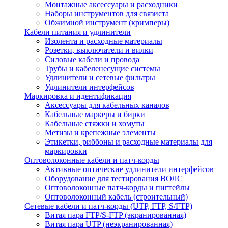
Монтажные аксессуары и расходники
Наборы инструментов для связиста
Обжимной инструмент (кримперы)
Кабели питания и удлинители
Изолента и расходные материалы
Розетки, выключатели и вилки
Силовые кабели и провода
Трубы и кабеленесущие системы
Удлинители и сетевые фильтры
Удлинители интерфейсов
Маркировка и идентификация
Аксессуары для кабельных каналов
Кабельные маркеры и бирки
Кабельные стяжки и хомуты
Метизы и крепежные элементы
Этикетки, риббоны и расходные материалы для
маркировки
Оптоволоконные кабели и патч-корды
Активные оптические удлинители интерфейсов
Оборудование для тестирования ВОЛС
Оптоволоконные патч-корды и пигтейлы
Оптоволоконный кабель (строительный)
Сетевые кабели и патч-корды (UTP, FTP, S/FTP)
Витая пара FTP/S-FTP (экранированная)
Витая пара UTP (неэкранированная)