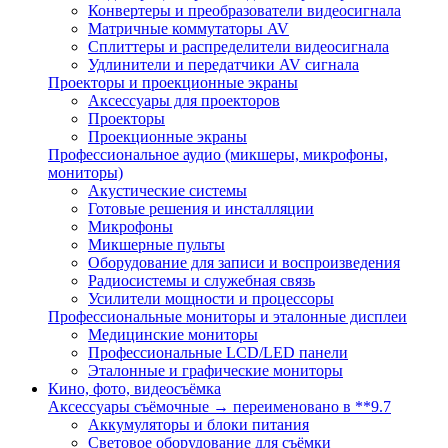
Конвертеры и преобразователи видеосигнала
Матричные коммутаторы AV
Сплиттеры и распределители видеосигнала
Удлинители и передатчики AV сигнала
Проекторы и проекционные экраны
Аксессуары для проекторов
Проекторы
Проекционные экраны
Профессиональное аудио (микшеры, микрофоны,
мониторы)
Акустические системы
Готовые решения и инсталляции
Микрофоны
Микшерные пульты
Оборудование для записи и воспроизведения
Радиосистемы и служебная связь
Усилители мощности и процессоры
Профессиональные мониторы и эталонные дисплеи
Медицинские мониторы
Профессиональные LCD/LED панели
Эталонные и графические мониторы
Кино, фото, видеосъёмка
Аксессуары съёмочные → переименовано в **9.7
Аккумуляторы и блоки питания
Световое оборудование для съёмки