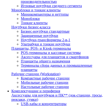
производительностью
Игровые ноутбуки среднего сегмента
Моноблоки и тонкие клиенты
Миникомпьютеры и неттопы
Моноблоки
Тонкие клиенты
Ноутбуки бизнес-класса
Бизнес-ноутбуки стандартные
Защищенные ноутбуки
Ноутбуки-трансформеры 2-в-1
Ультрабуки и тонкие ноутбуки
Планшеты, POS- и Kiosk-терминалы
POS-терминалы и кассовые системы
Аксессуары для планшетов и смартфонов
Планшеты общего назначения
Терминалы сбора данных и промышленные
планшеты
Рабочие станции (Workstation)
Компактные рабочие станции
Мобильные рабочие станции
Настольные рабочие станции
Комплектующие и периферия
Аксессуары для ноутбуков и ПК** (док-станции, тросы,
рюкзаки, сумки)
USB-хабы и концентраторы