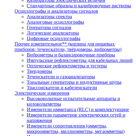
Калибраторы электрических величин
Стандартные образцы и калибровочные растворы
Осциллографы и анализаторы сигналов
Анализаторы спектра
Аналоговые осциллографы
Генераторы сигналов
Логические анализаторы
Цифровые осциллографы
Прочее измерительное** (корзина для нишевых
приборов: течеискатели, твёрдомеры, виброметры)
Виброметры и балансировочные приборы
Импульсные рефлектометры для кабельных линий
Оптические рефлектометры и тестеры
Твердомеры
Течеискатели и газоанализаторы
Тональные генераторы и индуктивные щупы
Трассоискатели и кабелеискатели
Электрические измерения
Высоковольтные испытательные аппараты и
киловольтметры
Измерители иммитанса (RLC) и комплектующие
Измерители параметров электрических сетей и
напряжения
Измерители сопротивления (омметры,
микроомметры, миллиомметры, мегаомметры)