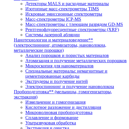
Детекторы MALS и расходные материалы
Изотопные масс-спектрометры TIMS
Искровые эмиссионные спектрометры
Масс-спектрометры ICP-MS
Масс-спектрометры с тлеющим разрядом GD-MS
Рентгенофлуоресцентные спектрометры (XRF)
Системы лазерной абляции
Нанотехнологии и материаловедение**
(электроспиннинг, атомизаторы, нановолокна,
металлические порошки)
Анализ порошков и пористых материалов
Атомизация и получение металлических порошков
Микроскопия для наноматериалов
Специальные материалы: немагнитные и
цементированные карбиды
Экструдеры и получение нитей
Электроспиннинг и получение нановолокна
Пробоподготовка** (мельницы, гомогенизаторы,
экстракция)
Измельчение и гомогенизация
Кислотное разложение и дистилляция
Микроволновая пробоподготовка
Сплавление и формование
Ультразвуковая обработка
Экстракция и очистка