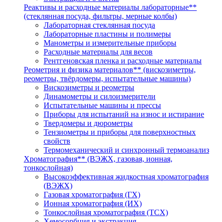
Реактивы и расходные материалы лабораторные**
(стеклянная посуда, фильтры, мерные колбы)
Лабораторная стеклянная посуда
Лабораторные пластины и полимеры
Манометры и измерительные приборы
Расходные материалы для весов
Рентгеновская пленка и расходные материалы
Реометрия и физика материалов** (вискозиметры,
реометры, твёрдомеры, испытательные машины)
Вискозиметры и реометры
Динамометры и силоизмерители
Испытательные машины и прессы
Приборы для испытаний на износ и истирание
Твердомеры и дюрометры
Тензиометры и приборы для поверхностных
свойств
Термомеханический и синхронный термоанализ
Хроматография** (ВЭЖХ, газовая, ионная,
тонкослойная)
Высокоэффективная жидкостная хроматография
(ВЭЖХ)
Газовая хроматография (ГХ)
Ионная хроматография (ИХ)
Тонкослойная хроматография (ТСХ)
Хемосорбция и экстракция