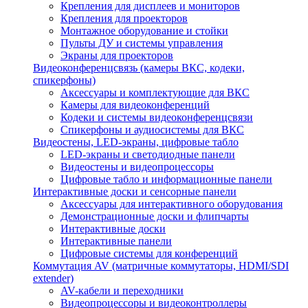
Крепления для дисплеев и мониторов
Крепления для проекторов
Монтажное оборудование и стойки
Пульты ДУ и системы управления
Экраны для проекторов
Видеоконференцсвязь (камеры ВКС, кодеки,
спикерфоны)
Аксессуары и комплектующие для ВКС
Камеры для видеоконференций
Кодеки и системы видеоконференцсвязи
Спикерфоны и аудиосистемы для ВКС
Видеостены, LED-экраны, цифровые табло
LED-экраны и светодиодные панели
Видеостены и видеопроцессоры
Цифровые табло и информационные панели
Интерактивные доски и сенсорные панели
Аксессуары для интерактивного оборудования
Демонстрационные доски и флипчарты
Интерактивные доски
Интерактивные панели
Цифровые системы для конференций
Коммутация AV (матричные коммутаторы, HDMI/SDI
extender)
AV-кабели и переходники
Видеопроцессоры и видеоконтроллеры