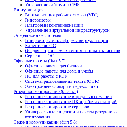
Управление сайтами и CMS
Виртуализация
Виртуализация рабочих столов (VDI)
Гипервизоры
Платформы контейнеризации
Управление виртуальной инфраструктурой
Операционные системы
Гипервизоры и платформы виртуализации
Клиентские ОС
ОС для встраиваемых систем и тонких клиентов
Серверные ОС
Офисные пакеты (был 5.7)
Офисные пакеты для бизнеса
Офисные пакеты для дома и учебы
ПО для работы с PDF
Системы распознавания текста (OCR)
Электронные словари и переводчики
Резервное копирование (был 5.5)
Резервное копирование виртуальных машин
Резервное копирование ПК и рабочих станций
Резервное копирование серверов
Универсальные лицензии и пакеты резервного
копирования
Связь и коммуникации (был 5.8)