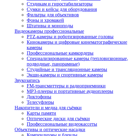
Стэдикам и гиростабилизаторы
Сумки и кейсы для оборудования
Фильтры для объективов
Фоны и хромакей
Штативы и моноподы
Видеокамеры профессиональные
PTZ-камеры и роботизированные головы
Кинокамеры и цифровые кинематографические
камеры
Профессиональные камкордеры
Специализированные камеры (тепловизионные,
подводные, панорамные)
Студийные и трансляционные камеры
Экшн-камеры и спортивные камеры
Звукозапись
FM-трансмиттеры и радиоприемники
MP3-плееры и портативные аудиоплееры
Диктофоны
Телесуфлеры
Накопители и медиа для съёмки
Карты памяти
Оптические диски для съёмки
Профессиональные видеокассеты
Объективы и оптические насадки
Компендиумы и бленды