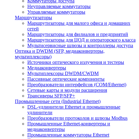
Коммутаторы доступа
Неуправляемые коммутаторы
Управляемые коммутаторы
Маршрутизаторы
Маршрутизаторы для малого офиса и домашних
сетей
Маршрутизаторы для филиалов и предприятий
Маршрутизаторы для ЦОД и операторского класса
Мультисервисные шлюзы и контроллеры доступа
Оптика и DWDM (SFP, медиаконвертеры,
мультиплексоры)
Источники оптического излучения и тестеры
Медиаконвертеры
Мультиплексоры DWDM/CWDM
Пассивные оптические компоненты
Преобразователи интерфейсов (COM/Ethernet)
Сетевые карты и модули расширения
Трансиверы SFP/SFP+
Промышленные сети (Industrial Ethernet)
DSL-удлинители Ethernet и промышленные
удлинители
Преобразователи протоколов и шлюзы Modbus
Промышленные Ethernet-конвертеры и
медиаконвертеры
Промышленные коммутаторы Ethernet