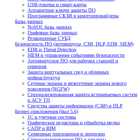
USB-токены и смарт-карты
Аппаратные ключи защиты ПО
Программные СКЗИ и криптопровайдеры
Базы данных
NoSQL базы данных
Графовые базы данных
Реляционные СУБД
Безопасность ПО (антивирусы, СЗИ, DLP, EDR, SIEM)
EDR и Threat Detection
SIEM и управление событиями безопасности
Антивирусное ПО для рабочих станций и
серверов
Защита виртуальных сред и облачных
инфраструктур
Сетевые экраны и межсетевые экраны нового
поколения (NGFW)
Специализированная защита встраиваемых систем
и АСУ ТП
Средства защиты информации (СЗИ) и DLP
Бизнес-приложения (был 5.6)
1С и учетные системы
Графические редакторы и обработка медиа
САПР и BIM
Серверные приложения и лицензии
Специализированное ПО и утилиты