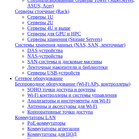
Специализированные серверы Tower (SuperServer,
ASUS, Acer)
Серверы стоечные (Rack)
Серверы 1U
Серверы 2U
Серверы 4U и выше
Серверы для GPU и HPC
Серверы хранения (Storage Servers)
Системы хранения данных (NAS, SAN, ленточные)
DAS-устройства
NAS-устройства
SAN-системы и дисковые массивы
Ленточные накопители и библиотеки
Серверы USB-устройств
Сетевое оборудование
Беспроводное оборудование (Wi-Fi APs, контроллеры)
SOHO точки доступа и роутеры
Wi-Fi контроллеры и системы управления
Анализаторы и инструменты для Wi-Fi
Антенны и аксессуары для Wi-Fi
Корпоративные точки доступа
Коммутаторы LAN
PoE-коммутаторы
Коммутаторы агрегации
Коммутаторы для ЦОД