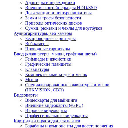
Адаптеры и переходники
Внешние контейнеры для HDD/SSD
Док-станции и порт-репликаторы
Замки и тросы безопасности
Приводы оптических дисков
Сумки, рюкзаки и чехлы для ноутбуков
Аудиогарнитуры, веб-камеры
Беспроводные гарнитуры
Веб-камеры
Проводные гарнитуры
Ввод (клавиатуры, мыши, графпланшеты)
Геймпады и джойстики
Графические планшеты
Клавиатуры
Комплекты клавиатура и мышь
Мыши
Специализированные клавиатуры и мыши
(HIKVISION, CBR)
Видеокарты
Видеокарты для майнинга
Внешние видеокарты (eGPU)
Игровые видеокарты
Профессиональные видеокарты
Картриджи и расходка для печати
Барабаны и компоненты для восстановления