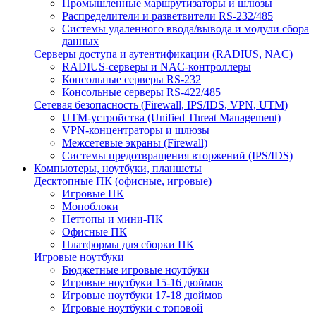
Промышленные маршрутизаторы и шлюзы
Распределители и разветвители RS-232/485
Системы удаленного ввода/вывода и модули сбора
данных
Серверы доступа и аутентификации (RADIUS, NAC)
RADIUS-серверы и NAC-контроллеры
Консольные серверы RS-232
Консольные серверы RS-422/485
Сетевая безопасность (Firewall, IPS/IDS, VPN, UTM)
UTM-устройства (Unified Threat Management)
VPN-концентраторы и шлюзы
Межсетевые экраны (Firewall)
Системы предотвращения вторжений (IPS/IDS)
Компьютеры, ноутбуки, планшеты
Десктопные ПК (офисные, игровые)
Игровые ПК
Моноблоки
Неттопы и мини-ПК
Офисные ПК
Платформы для сборки ПК
Игровые ноутбуки
Бюджетные игровые ноутбуки
Игровые ноутбуки 15-16 дюймов
Игровые ноутбуки 17-18 дюймов
Игровые ноутбуки с топовой