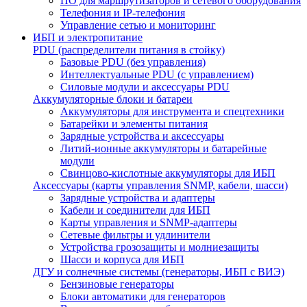
ПО для маршрутизаторов и сетевого оборудования
Телефония и IP-телефония
Управление сетью и мониторинг
ИБП и электропитание
PDU (распределители питания в стойку)
Базовые PDU (без управления)
Интеллектуальные PDU (с управлением)
Силовые модули и аксессуары PDU
Аккумуляторные блоки и батареи
Аккумуляторы для инструмента и спецтехники
Батарейки и элементы питания
Зарядные устройства и аксессуары
Литий-ионные аккумуляторы и батарейные
модули
Свинцово-кислотные аккумуляторы для ИБП
Аксессуары (карты управления SNMP, кабели, шасси)
Зарядные устройства и адаптеры
Кабели и соединители для ИБП
Карты управления и SNMP-адаптеры
Сетевые фильтры и удлинители
Устройства грозозащиты и молниезащиты
Шасси и корпуса для ИБП
ДГУ и солнечные системы (генераторы, ИБП с ВИЭ)
Бензиновые генераторы
Блоки автоматики для генераторов