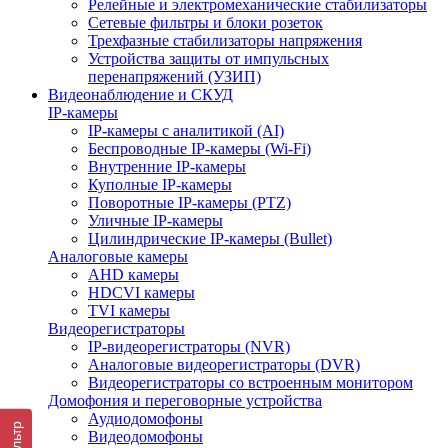
Релейные и электромеханические стабилизаторы
Сетевые фильтры и блоки розеток
Трехфазные стабилизаторы напряжения
Устройства защиты от импульсных
перенапряжений (УЗИП)
Видеонаблюдение и СКУД
IP-камеры
IP-камеры с аналитикой (AI)
Беспроводные IP-камеры (Wi-Fi)
Внутренние IP-камеры
Куполные IP-камеры
Поворотные IP-камеры (PTZ)
Уличные IP-камеры
Цилиндрические IP-камеры (Bullet)
Аналоговые камеры
AHD камеры
HDCVI камеры
TVI камеры
Видеорегистраторы
IP-видеорегистраторы (NVR)
Аналоговые видеорегистраторы (DVR)
Видеорегистраторы со встроенным монитором
Домофония и переговорные устройства
Аудиодомофоны
Фильтр
Видеодомофоны