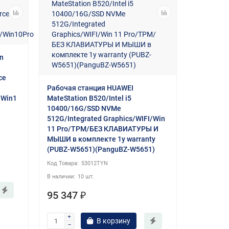
on
ce
Рабочая станция HUAWEI
/Win1
MateStation B520/Intel i5
10400/16G/SSD NVMe
512G/Integrated Graphics/WIFI/Win
11 Pro/TPM/БЕЗ КЛАВИАТУРЫ И
МЫШИ в комплекте 1y warranty
(PUBZ-W5651)(PanguBZ-W5651)
53012TYN
10 шт.
95 347 ₽
В корзину