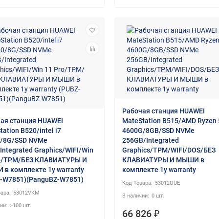
Рабочая станция HUAWEI
ая станция HUAWEI
MateStation B515/AMD Ryzen 
ation B520/intel i7
4600G/8GB/SSD NVMe
0/8G/SSD NVMe
256GB/Integrated
Integrated Graphics/WIFI/Win
Graphics/TPM/WIFI/DOS/БЕЗ
ro/TPM/БЕЗ КЛАВИАТУРЫ И
КЛАВИАТУРЫ И МЫШИ в
в комплекте 1y warranty
комплекте 1y warranty
-W7851)(PanguBZ-W7851)
53012QUE
53012VKM
0 шт.
>100 шт.
66 826 ₽