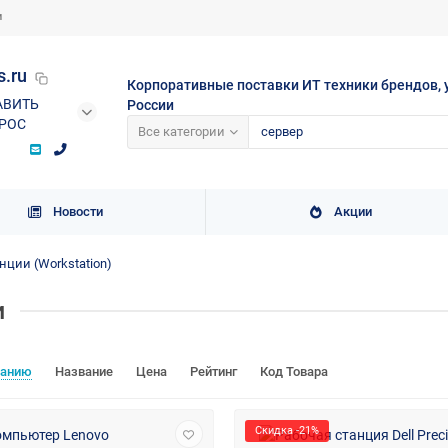
и
s.ru
Корпоративные поставки ИТ техники брендов, 
АВИТЬ
России
РОС
Все категории
Новости
Акции
нции (Workstation)
и
чанию
Название
Цена
Рейтинг
Код Товара
Скидка -21%