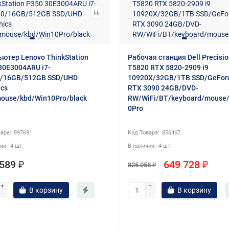
ютер Lenovo ThinkStation
Рабочая станция Dell Precisi
30E3004ARU i7-
T5820 RTX 5820-2909 i9
/16GB/512GB SSD/UHD
10920X/32GB/1TB SSD/GeFor
ics
RTX 3090 24GB/DVD-
ouse/kbd/Win10Pro/black
RW/WiFi/BT/keyboard/mouse
0Pro
897691
856467
4 шт.
4 шт.
589 ₽
649 728 ₽
825 058 ₽
В корзину
В корзину