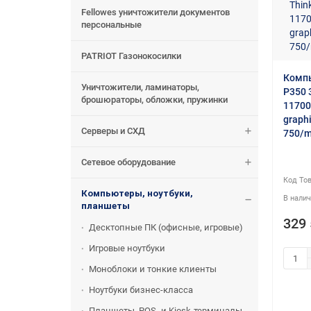
Fellowes уничтожители документов
персональные
PATRIOT Газонокосилки
Компь
Уничтожители, ламинаторы,
P350 
брошюраторы, обложки, пружинки
11700
graph
Серверы и СХД
750/m
Сетевое оборудование
Компьютеры, ноутбуки,
планшеты
329 
Десктопные ПК (офисные, игровые)
Игровые ноутбуки
Моноблоки и тонкие клиенты
Ноутбуки бизнес-класса
Планшеты, POS- и Kiosk-терминалы