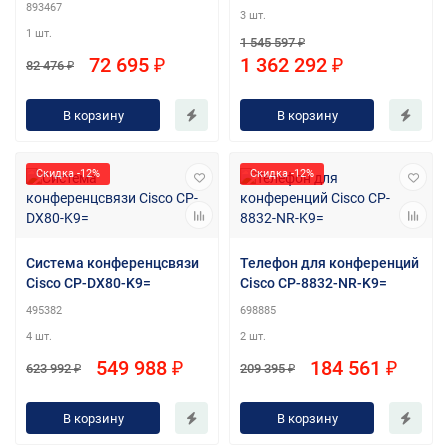
893467
3 шт.
1 шт.
1 545 597 ₽
72 695 ₽
1 362 292 ₽
82 476 ₽
В корзину
В корзину
Скидка -12%
Скидка -12%
Система конференцсвязи
Телефон для конференций
Cisco CP-DX80-K9=
Cisco CP-8832-NR-K9=
495382
698885
4 шт.
2 шт.
549 988 ₽
184 561 ₽
623 992 ₽
209 395 ₽
В корзину
В корзину