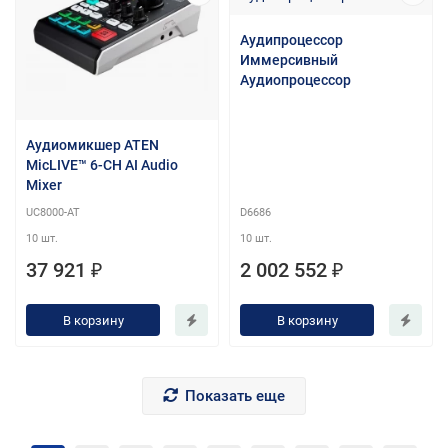
Аудипроцессор
Иммерсивный
Аудиопроцессор
Аудиомикшер ATEN
MicLIVE™ 6-CH AI Audio
Mixer
UC8000-AT
D6686
10 шт.
10 шт.
37 921 ₽
2 002 552 ₽
В корзину
В корзину
Показать еще