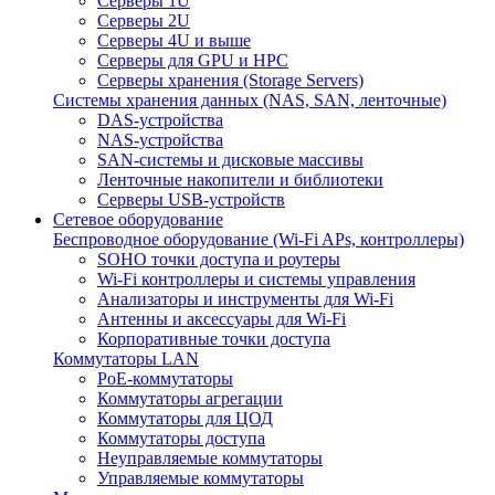
Серверы 1U
Серверы 2U
Серверы 4U и выше
Серверы для GPU и HPC
Серверы хранения (Storage Servers)
Системы хранения данных (NAS, SAN, ленточные)
DAS-устройства
NAS-устройства
SAN-системы и дисковые массивы
Ленточные накопители и библиотеки
Серверы USB-устройств
Сетевое оборудование
Беспроводное оборудование (Wi-Fi APs, контроллеры)
SOHO точки доступа и роутеры
Wi-Fi контроллеры и системы управления
Анализаторы и инструменты для Wi-Fi
Антенны и аксессуары для Wi-Fi
Корпоративные точки доступа
Коммутаторы LAN
PoE-коммутаторы
Коммутаторы агрегации
Коммутаторы для ЦОД
Коммутаторы доступа
Неуправляемые коммутаторы
Управляемые коммутаторы