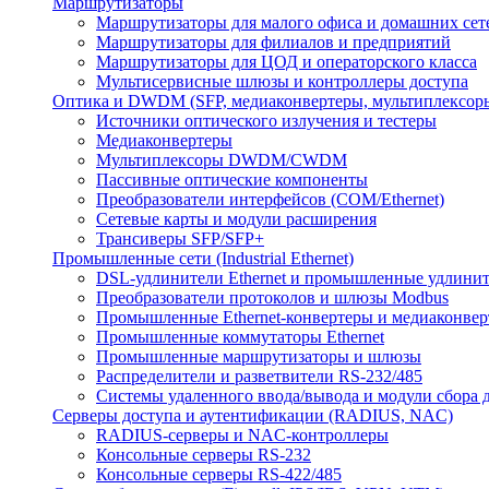
Маршрутизаторы
Маршрутизаторы для малого офиса и домашних сет
Маршрутизаторы для филиалов и предприятий
Маршрутизаторы для ЦОД и операторского класса
Мультисервисные шлюзы и контроллеры доступа
Оптика и DWDM (SFP, медиаконвертеры, мультиплексор
Источники оптического излучения и тестеры
Медиаконвертеры
Мультиплексоры DWDM/CWDM
Пассивные оптические компоненты
Преобразователи интерфейсов (COM/Ethernet)
Сетевые карты и модули расширения
Трансиверы SFP/SFP+
Промышленные сети (Industrial Ethernet)
DSL-удлинители Ethernet и промышленные удлини
Преобразователи протоколов и шлюзы Modbus
Промышленные Ethernet-конвертеры и медиаконве
Промышленные коммутаторы Ethernet
Промышленные маршрутизаторы и шлюзы
Распределители и разветвители RS-232/485
Системы удаленного ввода/вывода и модули сбора
Серверы доступа и аутентификации (RADIUS, NAC)
RADIUS-серверы и NAC-контроллеры
Консольные серверы RS-232
Консольные серверы RS-422/485