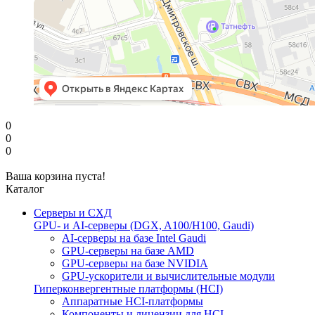
0
0
0
Ваша корзина пуста!
Каталог
Серверы и СХД
GPU- и AI-серверы (DGX, A100/H100, Gaudi)
AI-серверы на базе Intel Gaudi
GPU-серверы на базе AMD
GPU-серверы на базе NVIDIA
GPU-ускорители и вычислительные модули
Гиперконвергентные платформы (HCI)
Аппаратные HCI-платформы
Компоненты и лицензии для HCI