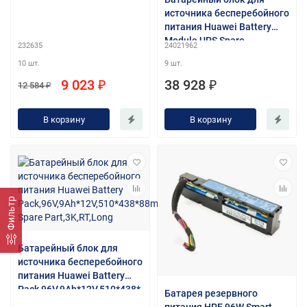
источника бесперебойного
питания Huawei Battery
Module,UPS Spare
232635
24021962
Part,2K,Rack,Long,9Ah,0.28
10 шт.
9 шт.
h,Valve Regulated Lead
Battery,410*438*88mm,72V
9 023 ₽
38 928 ₽
12 584 ₽
(ESS-72V12-9AHBPVBB01)
В корзину
В корзину
Фильтр
Батарейный блок для
источника бесперебойного
питания Huawei Battery
Pack,96V,9Ah*12V,510*438*
Батарея резервного
88mm,UPS Spare
питания HPE 96W Smart