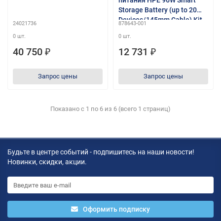
Part,3K,RT,Long
Storage Battery (up to 20
Devices/145mm Cable) Kit,
24021736
878643-001
analog 875241-B21
0 шт.
0 шт.
(P01366-B21)
40 750 ₽
12 731 ₽
Запрос цены
Запрос цены
Показано с 1 по 6 из 6 (всего 1 страниц)
Будьте в центре событий - подпишитесь на наши новости!
Новинки, скидки, акции.
Оформить подписку