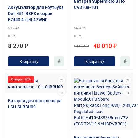
Батарея Supermicro BTR-
Аккумулятор для ноутбука
CV3108-1U1
Dell 451-BBFS к серии
E7440 4-cell 47WHR
505048
547432
8 шт.
8 шт.
8 270 ₽
48 010 ₽
51 684 ₽
В корзину
В корзину
Скидка -28%
Батарея для контроллера
LSI LSIiBBU09
Батарейный блок для