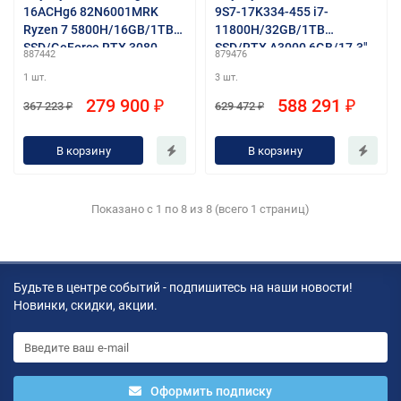
16ACHg6 82N6001MRK
9S7-17K334-455 i7-
Ryzen 7 5800H/16GB/1TB
11800H/32GB/1TB
SSD/GeForce RTX 3080
SSD/RTX A3000 6GB/17.3"
887442
879476
16GB/16" IPS
UHD
1 шт.
3 шт.
WQXGA/WiFi/BT/Cam/noO
120Hz/WiFi/BT/cam/Win10
S/dk.grey
Pro/
279 900 ₽
588 291 ₽
367 223 ₽
629 472 ₽
В корзину
В корзину
Показано с 1 по 8 из 8 (всего 1 страниц)
Будьте в центре событий - подпишитесь на наши новости!
Новинки, скидки, акции.
Оформить подписку