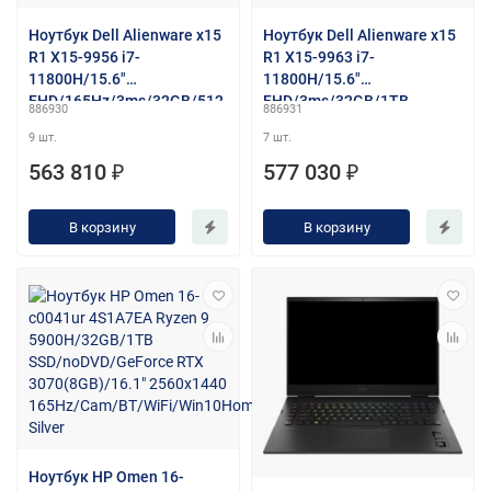
Ноутбук Dell Alienware x15
Ноутбук Dell Alienware x15
R1 X15-9956 i7-
R1 X15-9963 i7-
11800H/15.6"
11800H/15.6"
FHD/165Hz/3ms/32GB/512
FHD/3ms/32GB/1TB
886930
886931
GB SSD/RTX 3080 8GB
SSD/RTX 3080 8GB
9 шт.
7 шт.
GDDR6/Win10Home/Lunar
GDDR6/Win10Home/Lunar
Light
Light
563 810 ₽
577 030 ₽
В корзину
В корзину
Ноутбук HP Omen 16-