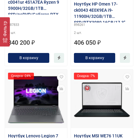
c0041ur 4S1A7EA Ryzen 9
Ноутбук HP Omen 17-
5900H/32GB/1TB
ck0043 4E0X9EA i9-
SSD/noDVD/GeForce RTX
11900H/32GB/1TB
3070(8GB)/16.1" 2560x1440
SSD/RTX3080 16GB/17.3"
Фильтр
887833
898261
165Hz/Cam/BT/WiFi/Win10
WQHD/WiFi/BT/cam/Win10
Home/Mica Silver
4 шт.
2 шт.
Home/black
340 200 ₽
406 050 ₽
В корзину
В корзину
Скидка -24%
Скидка -7%
Ноутбук Lenovo Legion 7
Ноутбук MSI WE76 11UK