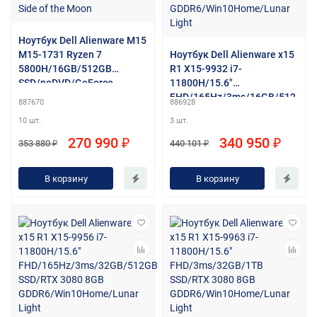
Ноутбук Dell Alienware M15
M15-1731 Ryzen 7
Ноутбук Dell Alienware x15
5800H/16GB/512GB
R1 X15-9932 i7-
SSD/noDVD/GeForce
11800H/15.6"
RTX3070(8GB)/15.6"/BT/Wi
FHD/165Hz/3ms/16GB/512
887670
886928
Fi/Win11Home/Dark Side of
GB SSD/RTX 3070 8GB
10 шт.
3 шт.
the Moon
GDDR6/Win10Home/Lunar
Light
270 990 ₽
340 950 ₽
353 880 ₽
440 101 ₽
В корзину
В корзину