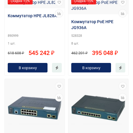
Скидка -12%
Скидка -15%
Коммутатор HPE JL828A
Коммутатор PoE HPE
JG936A
890999
528328
1 шт.
8 шт.
545 242 ₽
395 048 ₽
618 608 ₽
462 201 ₽
В корзину
В корзину