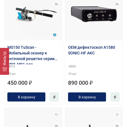
MS150 TuScan -
OEM дефектоскоп A1580
Мобильный сканер к
SONIC-HF АКС
Фильтр
антенной решетке серии
М90, M91 для
-4415
-4595
механизированного УЗК
10 шт.
10 шт.
450 000 ₽
890 000 ₽
В корзину
В корзину