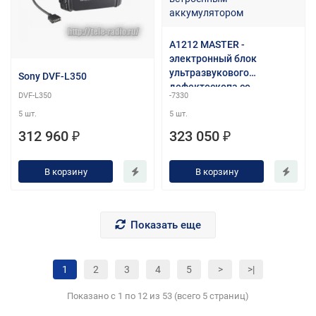
А1212 MASTER -
электронный блок
ультразвукового
Sony DVF-L350
дефектоскопа со
DVF-L350
-7330
встроенным
аккумулятором
5 шт.
5 шт.
312 960 ₽
323 050 ₽
В корзину
В корзину
Показать еще
1
2
3
4
5
>
>|
Показано с 1 по 12 из 53 (всего 5 страниц)