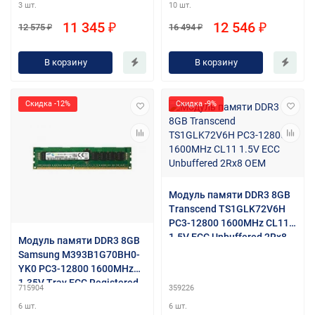
3 шт.
10 шт.
11 345 ₽
12 546 ₽
12 575 ₽
16 494 ₽
В корзину
В корзину
Скидка -12%
Скидка -9%
Модуль памяти DDR3 8GB
Transcend TS1GLK72V6H
PC3-12800 1600MHz CL11
1.5V ECC Unbuffered 2Rx8
Модуль памяти DDR3 8GB
ОЕМ
Samsung M393B1G70BH0-
YK0 PC3-12800 1600MHz
1.35V Tray ECC Registered
715904
359226
6 шт.
6 шт.