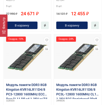
432073
821247
9 шт.
8 шт.
24 671 ₽
12 455 ₽
27 990 ₽
14 131 ₽
Фильтр
В корзину
В корзину
Скидка -10%
Скидка -24%
Модуль памяти DDR3 8GB
Модуль памяти DDR3 8GB
Kingston KVR16LR11D4/8
Kingston KVR16LR11D8/8
PC3-12800 1600MHz ECC
PC3L-12800 1600MHz CL11
Reg CL11 DR x4 1.35V w/TS
1.35V ECC Registered 2Rx8
328500
344836
w/TS RTL