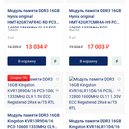
Модуль памяти DDR3 16GB
Модуль памяти DDR3 16GB
Hynix original
Hynix original
HMT42GR7AFR4C-RD PC3-
HMT42GR7CMR4A-H9 PC3-
14900 1866MHz CL13 ECC
10600 1333MHz ECC
768404
864765
Reg 1.5V
Registered CL9 1.35V RTL
5 шт.
8 шт.
13 034 ₽
17 003 ₽
14 205 ₽
19 534 ₽
В корзину
В корзину
Скидка -9%
Модуль памяти DDR3 16GB
Kingston KVR13R9D4/16
Модуль памяти DDR3 16GB
PC3-10600 1333MHz CL9
Kingston KVR16LR11D4/16