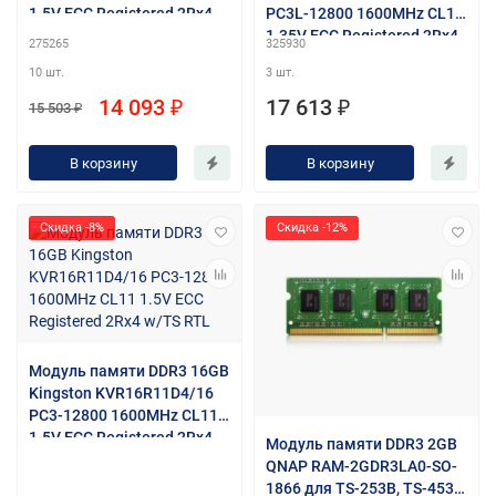
1.5V ECC Registered 2Rx4
PC3L-12800 1600MHz CL11
w/TS RTL
1.35V ECC Registered 2Rx4
275265
325930
w/TS RTL
10 шт.
3 шт.
14 093 ₽
17 613 ₽
15 503 ₽
В корзину
В корзину
Скидка -8%
Скидка -12%
Модуль памяти DDR3 16GB
Kingston KVR16R11D4/16
PC3-12800 1600MHz CL11
1.5V ECC Registered 2Rx4
Модуль памяти DDR3 2GB
w/TS RTL
QNAP RAM-2GDR3LA0-SO-
1866 для TS-253B, TS-453B,