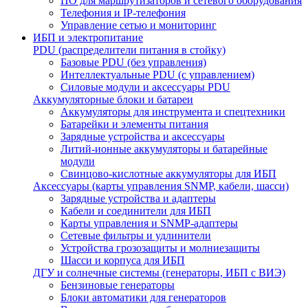
ПО для маршрутизаторов и сетевого оборудования
Телефония и IP-телефония
Управление сетью и мониторинг
ИБП и электропитание
PDU (распределители питания в стойку)
Базовые PDU (без управления)
Интеллектуальные PDU (с управлением)
Силовые модули и аксессуары PDU
Аккумуляторные блоки и батареи
Аккумуляторы для инструмента и спецтехники
Батарейки и элементы питания
Зарядные устройства и аксессуары
Литий-ионные аккумуляторы и батарейные
модули
Свинцово-кислотные аккумуляторы для ИБП
Аксессуары (карты управления SNMP, кабели, шасси)
Зарядные устройства и адаптеры
Кабели и соединители для ИБП
Карты управления и SNMP-адаптеры
Сетевые фильтры и удлинители
Устройства грозозащиты и молниезащиты
Шасси и корпуса для ИБП
ДГУ и солнечные системы (генераторы, ИБП с ВИЭ)
Бензиновые генераторы
Блоки автоматики для генераторов