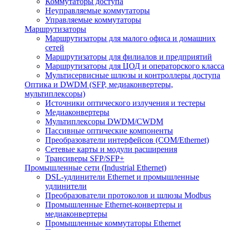
Коммутаторы доступа
Неуправляемые коммутаторы
Управляемые коммутаторы
Маршрутизаторы
Маршрутизаторы для малого офиса и домашних
сетей
Маршрутизаторы для филиалов и предприятий
Маршрутизаторы для ЦОД и операторского класса
Мультисервисные шлюзы и контроллеры доступа
Оптика и DWDM (SFP, медиаконвертеры,
мультиплексоры)
Источники оптического излучения и тестеры
Медиаконвертеры
Мультиплексоры DWDM/CWDM
Пассивные оптические компоненты
Преобразователи интерфейсов (COM/Ethernet)
Сетевые карты и модули расширения
Трансиверы SFP/SFP+
Промышленные сети (Industrial Ethernet)
DSL-удлинители Ethernet и промышленные
удлинители
Преобразователи протоколов и шлюзы Modbus
Промышленные Ethernet-конвертеры и
медиаконвертеры
Промышленные коммутаторы Ethernet