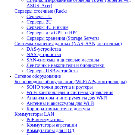
Специализированные серверы Tower (SuperServer,
ASUS, Acer)
Серверы стоечные (Rack)
Серверы 1U
Серверы 2U
Серверы 4U и выше
Серверы для GPU и HPC
Серверы хранения (Storage Servers)
Системы хранения данных (NAS, SAN, ленточные)
DAS-устройства
NAS-устройства
SAN-системы и дисковые массивы
Ленточные накопители и библиотеки
Серверы USB-устройств
Сетевое оборудование
Беспроводное оборудование (Wi-Fi APs, контроллеры)
SOHO точки доступа и роутеры
Wi-Fi контроллеры и системы управления
Анализаторы и инструменты для Wi-Fi
Антенны и аксессуары для Wi-Fi
Корпоративные точки доступа
Коммутаторы LAN
PoE-коммутаторы
Коммутаторы агрегации
Коммутаторы для ЦОД