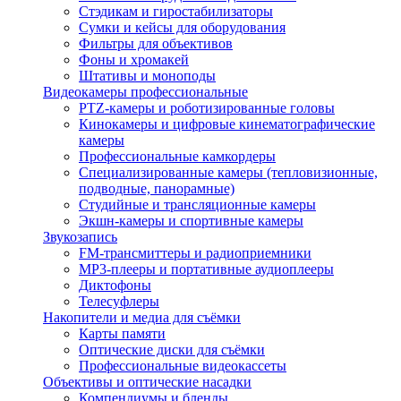
Стэдикам и гиростабилизаторы
Сумки и кейсы для оборудования
Фильтры для объективов
Фоны и хромакей
Штативы и моноподы
Видеокамеры профессиональные
PTZ-камеры и роботизированные головы
Кинокамеры и цифровые кинематографические
камеры
Профессиональные камкордеры
Специализированные камеры (тепловизионные,
подводные, панорамные)
Студийные и трансляционные камеры
Экшн-камеры и спортивные камеры
Звукозапись
FM-трансмиттеры и радиоприемники
MP3-плееры и портативные аудиоплееры
Диктофоны
Телесуфлеры
Накопители и медиа для съёмки
Карты памяти
Оптические диски для съёмки
Профессиональные видеокассеты
Объективы и оптические насадки
Компендиумы и бленды