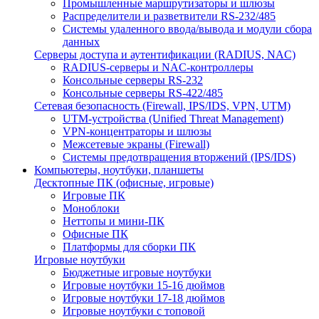
Промышленные маршрутизаторы и шлюзы
Распределители и разветвители RS-232/485
Системы удаленного ввода/вывода и модули сбора
данных
Серверы доступа и аутентификации (RADIUS, NAC)
RADIUS-серверы и NAC-контроллеры
Консольные серверы RS-232
Консольные серверы RS-422/485
Сетевая безопасность (Firewall, IPS/IDS, VPN, UTM)
UTM-устройства (Unified Threat Management)
VPN-концентраторы и шлюзы
Межсетевые экраны (Firewall)
Системы предотвращения вторжений (IPS/IDS)
Компьютеры, ноутбуки, планшеты
Десктопные ПК (офисные, игровые)
Игровые ПК
Моноблоки
Неттопы и мини-ПК
Офисные ПК
Платформы для сборки ПК
Игровые ноутбуки
Бюджетные игровые ноутбуки
Игровые ноутбуки 15-16 дюймов
Игровые ноутбуки 17-18 дюймов
Игровые ноутбуки с топовой