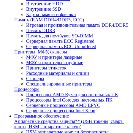
Внутренние HDD
Внутренние SSD
Карты памяти и флешки
Память (RAM DDR4/DDR5, ECC)
Игровая и производительная память DDR4/DDR5
Память DDR3
Память для ноутбуков SO-DIMM
Серверная память ECC Registered
Серверная память ECC Unbuffered
Принтеры, МФУ, сканеры
МФУ и принтеры лазерные
МФУ и принтеры струйные
Принтеры этикеток
Расходные материалы и опции
Сканеры
Специализированные принтеры
Процессоры
Процессоры AMD Ryzen для настольных ПК
Процессоры Intel Core для настольных ПК
Серверные процессоры AMD EPYC
Серверные процессоры Intel Xeon
Программное обеспечение
Аппаратные средства защиты** (USB-токены, смарт-
карты, HSM, аппаратные ключи)
HSM (аппаратные модули безопасности)