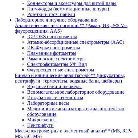
Коннекторы и аксессуары для витой пары
Патч-корды (коммутационные шнуры)
Розетки и патч-панели
Лабораторное и научное оборудование
Аналитическая спектроскопия** (Раман, ИК, УФ-Vis,
флуоресценция, AAS)
ICP-OES спектрометры
Атомно-абсорбционные спектрометры (ААС)
ИК-Фурье спектрометры
Пламенные фотометры
Рамановские спектрометры
Спектрофотометры УФ-Вид
Флуоресцентные спектрометры
Биолаб и клинические анализаторы** (инкубаторы,
центрифуги, термостаты, водяные бани, шейкеры)
Водяные бани и шейкеры
Вспомогательное лабораторное оборудование
Инкубаторы и термостаты
Лабораторные весы
Медицинские анализаторы и диагностическое
оборудование
Микроскопы
Центрифуги
Масс-спектрометрия и элементный анализ** (MS, ICP-
MS, GC-MS)