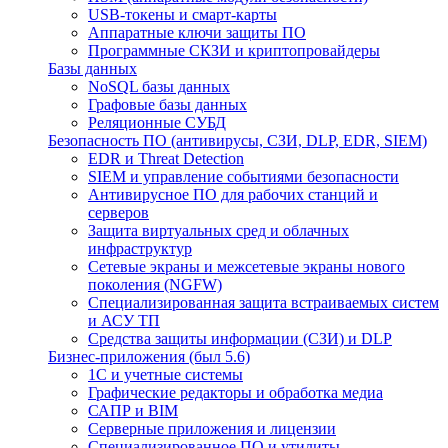
USB-токены и смарт-карты
Аппаратные ключи защиты ПО
Программные СКЗИ и криптопровайдеры
Базы данных
NoSQL базы данных
Графовые базы данных
Реляционные СУБД
Безопасность ПО (антивирусы, СЗИ, DLP, EDR, SIEM)
EDR и Threat Detection
SIEM и управление событиями безопасности
Антивирусное ПО для рабочих станций и
серверов
Защита виртуальных сред и облачных
инфраструктур
Сетевые экраны и межсетевые экраны нового
поколения (NGFW)
Специализированная защита встраиваемых систем
и АСУ ТП
Средства защиты информации (СЗИ) и DLP
Бизнес-приложения (был 5.6)
1С и учетные системы
Графические редакторы и обработка медиа
САПР и BIM
Серверные приложения и лицензии
Специализированное ПО и утилиты