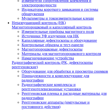
Измерители сопротивления заземления и
электропроводности
Индикаторы короткого замыкания и системы
обнаружения
Мультиметры и токоизмерительные клещи
Неразрушающий контроль (НК)
Магнитопорошковый и капиллярный контроль
Измерительные приборы магнитного поля
Источники УФ излучения для НК
Капиллярные дефектоскопы и оборудование
Контрольные образцы и тест-панели
Магнитопорошковые дефектоскопы
Материалы для магнитопорошкового контроля
Намагничивающие устройства
Радиографический контроль (РК, дефектоскопы
рентгеновские)
Оборудование для обработки и просмотра снимков
Принадлежности и комплектующие для
радиографии
Радиографические комплексы и
рентгенотелевизионные установки
Рентгеновская пленка и расходные материалы для
радиографии
Рентгеновские аппараты (импульсные и
постоянного действия)