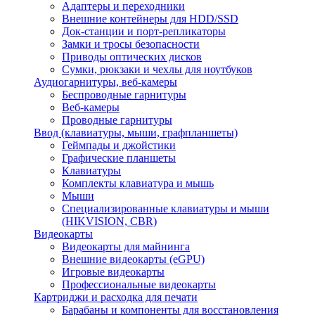
Адаптеры и переходники
Внешние контейнеры для HDD/SSD
Док-станции и порт-репликаторы
Замки и тросы безопасности
Приводы оптических дисков
Сумки, рюкзаки и чехлы для ноутбуков
Аудиогарнитуры, веб-камеры
Беспроводные гарнитуры
Веб-камеры
Проводные гарнитуры
Ввод (клавиатуры, мыши, графпланшеты)
Геймпады и джойстики
Графические планшеты
Клавиатуры
Комплекты клавиатура и мышь
Мыши
Специализированные клавиатуры и мыши
(HIKVISION, CBR)
Видеокарты
Видеокарты для майнинга
Внешние видеокарты (eGPU)
Игровые видеокарты
Профессиональные видеокарты
Картриджи и расходка для печати
Барабаны и компоненты для восстановления