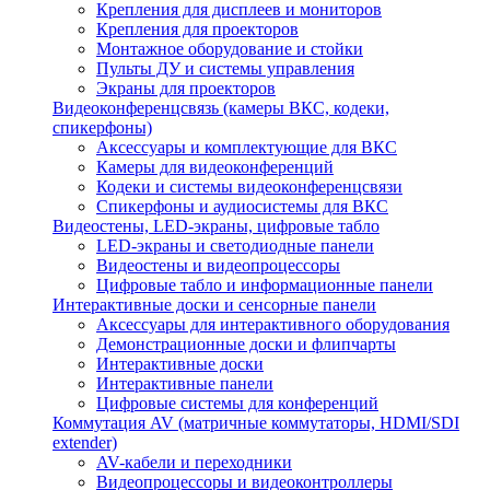
Крепления для дисплеев и мониторов
Крепления для проекторов
Монтажное оборудование и стойки
Пульты ДУ и системы управления
Экраны для проекторов
Видеоконференцсвязь (камеры ВКС, кодеки,
спикерфоны)
Аксессуары и комплектующие для ВКС
Камеры для видеоконференций
Кодеки и системы видеоконференцсвязи
Спикерфоны и аудиосистемы для ВКС
Видеостены, LED-экраны, цифровые табло
LED-экраны и светодиодные панели
Видеостены и видеопроцессоры
Цифровые табло и информационные панели
Интерактивные доски и сенсорные панели
Аксессуары для интерактивного оборудования
Демонстрационные доски и флипчарты
Интерактивные доски
Интерактивные панели
Цифровые системы для конференций
Коммутация AV (матричные коммутаторы, HDMI/SDI
extender)
AV-кабели и переходники
Видеопроцессоры и видеоконтроллеры