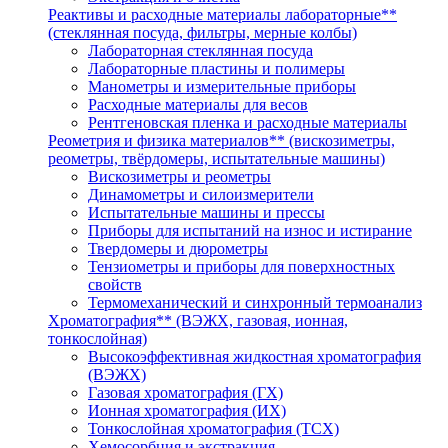
Реактивы и расходные материалы лабораторные**
(стеклянная посуда, фильтры, мерные колбы)
Лабораторная стеклянная посуда
Лабораторные пластины и полимеры
Манометры и измерительные приборы
Расходные материалы для весов
Рентгеновская пленка и расходные материалы
Реометрия и физика материалов** (вискозиметры,
реометры, твёрдомеры, испытательные машины)
Вискозиметры и реометры
Динамометры и силоизмерители
Испытательные машины и прессы
Приборы для испытаний на износ и истирание
Твердомеры и дюрометры
Тензиометры и приборы для поверхностных
свойств
Термомеханический и синхронный термоанализ
Хроматография** (ВЭЖХ, газовая, ионная,
тонкослойная)
Высокоэффективная жидкостная хроматография
(ВЭЖХ)
Газовая хроматография (ГХ)
Ионная хроматография (ИХ)
Тонкослойная хроматография (ТСХ)
Хемосорбция и экстракция