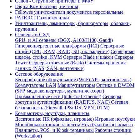
Canon - Струйные принтеры и МФУ
Digma Компьютеры, неттопы
Fellowes уничтожители документов персональные
PATRIOT Газонокосилки
Уничтожители, ламинаторы, брошюраторы, обложки,
пружинки
Серверы и СХД
GPU- и AI-серверы (DGX, A100/H100, Gaudi)
Гиперконвергентные платформы (HCI)
Серверные
опции (CPU, RAM, RAID, БП, охлаждение)
Серверные
шкафы, стойки, KVM
Серверы Blade и шасси
Серверы
Tower
Серверы стоечные (Rack)
Системы хранения
данных (NAS, SAN, ленточные)
Сетевое оборудование
Беспроводное оборудование (Wi-Fi APs, контроллеры)
Коммутаторы LAN
Маршрутизаторы
Оптика и DWDM
(SFP, медиаконвертеры, мультиплексоры)
Промышленные сети (Industrial Ethernet)
Серверы
доступа и аутентификации (RADIUS, NAC)
Сетевая
безопасность (Firewall, IPS/IDS, VPN, UTM)
Компьютеры, ноутбуки, планшеты
Десктопные ПК (офисные, игровые)
Игровые ноутбуки
Моноблоки и тонкие клиенты
Ноутбуки бизнес-класса
Планшеты, POS- и Kiosk-терминалы
Рабочие станции
(Workstation)