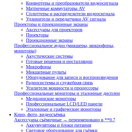
Конвертеры и преобразователи видеосигнала
Матричные коммутаторы AV
Сплиттеры и распределители видеосигнала
Удлинители и передатчики AV сигнала
Проекторы и проекционные экраны
Аксессуары для проекторов
Проекторы
Проекционные экраны
Профессиональное аудио (микшеры, микрофоны,
мониторы)
Акустические системы
Готовые решения и инсталляции
Микрофоны
Микшерные пульты
Оборудование для записи и воспроизведения
Радиосистемы и служебная связь
Усилители мощности и процессоры
Профессиональные мониторы и эталонные дисплеи
Медицинские мониторы
Профессиональные LCD/LED панели
Эталонные и графические мониторы
Кино, фото, видеосъёмка
Аксессуары съёмочные → переименовано в **9.7
Аккумуляторы и блоки питания
Световое оборудование для съёмки