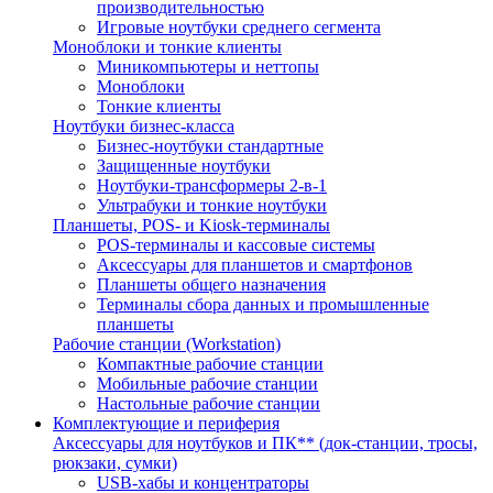
производительностью
Игровые ноутбуки среднего сегмента
Моноблоки и тонкие клиенты
Миникомпьютеры и неттопы
Моноблоки
Тонкие клиенты
Ноутбуки бизнес-класса
Бизнес-ноутбуки стандартные
Защищенные ноутбуки
Ноутбуки-трансформеры 2-в-1
Ультрабуки и тонкие ноутбуки
Планшеты, POS- и Kiosk-терминалы
POS-терминалы и кассовые системы
Аксессуары для планшетов и смартфонов
Планшеты общего назначения
Терминалы сбора данных и промышленные
планшеты
Рабочие станции (Workstation)
Компактные рабочие станции
Мобильные рабочие станции
Настольные рабочие станции
Комплектующие и периферия
Аксессуары для ноутбуков и ПК** (док-станции, тросы,
рюкзаки, сумки)
USB-хабы и концентраторы