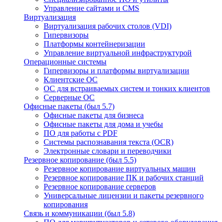
Управление сайтами и CMS
Виртуализация
Виртуализация рабочих столов (VDI)
Гипервизоры
Платформы контейнеризации
Управление виртуальной инфраструктурой
Операционные системы
Гипервизоры и платформы виртуализации
Клиентские ОС
ОС для встраиваемых систем и тонких клиентов
Серверные ОС
Офисные пакеты (был 5.7)
Офисные пакеты для бизнеса
Офисные пакеты для дома и учебы
ПО для работы с PDF
Системы распознавания текста (OCR)
Электронные словари и переводчики
Резервное копирование (был 5.5)
Резервное копирование виртуальных машин
Резервное копирование ПК и рабочих станций
Резервное копирование серверов
Универсальные лицензии и пакеты резервного
копирования
Связь и коммуникации (был 5.8)