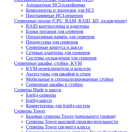
Аппаратные HCI-платформы
Компоненты и лицензии для HCI
Программные HCI-решения
Серверные опции (CPU, RAM, RAID, БП, охлаждение)
RAID контроллеры и адаптеры
Блоки питания для серверов
Оперативная память для серверов
Процессоры для серверов
Серверные корпуса и шасси
Сетевые адаптеры для серверов
Системы охлаждения для серверов
Серверные шкафы, стойки, KVM
KVM-переключатели и консоли
Аксессуары для шкафов и стоек
Мобильные и специализированные стойки
Серверные шкафы и стойки
Серверы Blade и шасси
Блейд-серверы
Блейд-шасси
Коммутаторы для блейд-систем
Серверы Tower
Базовые серверы Tower (начального уровня)
Серверы Tower высокой производительности
Серверы Tower среднего класса