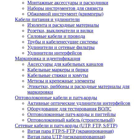
Монтажные аксессуары и расходники
Наборы инструментов для связиста
Обжимной инструмент (кримперы)
Кабели питания и удлинители
Изолента и расходные материалы
Розетки, выключатели и вилки
Силовые кабели и провода
Трубы и кабеленесущие системы
Удлинители и сетевые фильтры
Удлинители интерфейсов
Маркировка и идентификация
Аксессуары для кабельных каналов
Кабельные маркеры и бирки
Кабельные стяжки и хомуты
Метизы и крепежные элементы
Этикетки, риббоны и расходные материалы для
маркировки
Оптоволоконные кабели и патч-корды
Активные оптические удлинители интерфейсов
Оборудование для тестирования ВОЛС
Оптоволоконные патч-корды и пигтейлы
Оптоволоконный кабель (строительный)
Сетевые кабели и патч-корды (UTP, FTP, S/FTP)
Витая пара FTP/S-FTP (экранированная)
Витая пара UTP (неэкранированная)