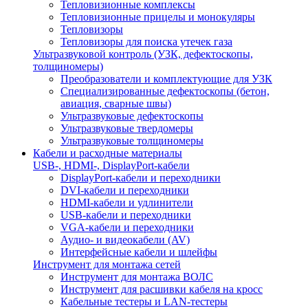
Тепловизионные комплексы
Тепловизионные прицелы и монокуляры
Тепловизоры
Тепловизоры для поиска утечек газа
Ультразвуковой контроль (УЗК, дефектоскопы,
толщиномеры)
Преобразователи и комплектующие для УЗК
Специализированные дефектоскопы (бетон,
авиация, сварные швы)
Ультразвуковые дефектоскопы
Ультразвуковые твердомеры
Ультразвуковые толщиномеры
Кабели и расходные материалы
USB-, HDMI-, DisplayPort-кабели
DisplayPort-кабели и переходники
DVI-кабели и переходники
HDMI-кабели и удлинители
USB-кабели и переходники
VGA-кабели и переходники
Аудио- и видеокабели (AV)
Интерфейсные кабели и шлейфы
Инструмент для монтажа сетей
Инструмент для монтажа ВОЛС
Инструмент для расшивки кабеля на кросс
Кабельные тестеры и LAN-тестеры