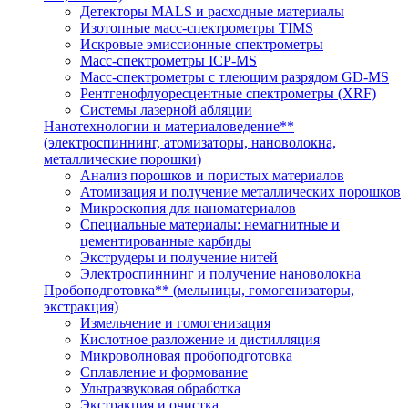
Детекторы MALS и расходные материалы
Изотопные масс-спектрометры TIMS
Искровые эмиссионные спектрометры
Масс-спектрометры ICP-MS
Масс-спектрометры с тлеющим разрядом GD-MS
Рентгенофлуоресцентные спектрометры (XRF)
Системы лазерной абляции
Нанотехнологии и материаловедение**
(электроспиннинг, атомизаторы, нановолокна,
металлические порошки)
Анализ порошков и пористых материалов
Атомизация и получение металлических порошков
Микроскопия для наноматериалов
Специальные материалы: немагнитные и
цементированные карбиды
Экструдеры и получение нитей
Электроспиннинг и получение нановолокна
Пробоподготовка** (мельницы, гомогенизаторы,
экстракция)
Измельчение и гомогенизация
Кислотное разложение и дистилляция
Микроволновая пробоподготовка
Сплавление и формование
Ультразвуковая обработка
Экстракция и очистка