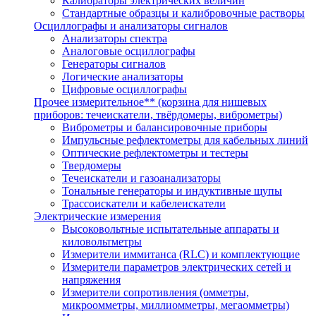
Калибраторы электрических величин
Стандартные образцы и калибровочные растворы
Осциллографы и анализаторы сигналов
Анализаторы спектра
Аналоговые осциллографы
Генераторы сигналов
Логические анализаторы
Цифровые осциллографы
Прочее измерительное** (корзина для нишевых
приборов: течеискатели, твёрдомеры, виброметры)
Виброметры и балансировочные приборы
Импульсные рефлектометры для кабельных линий
Оптические рефлектометры и тестеры
Твердомеры
Течеискатели и газоанализаторы
Тональные генераторы и индуктивные щупы
Трассоискатели и кабелеискатели
Электрические измерения
Высоковольтные испытательные аппараты и
киловольтметры
Измерители иммитанса (RLC) и комплектующие
Измерители параметров электрических сетей и
напряжения
Измерители сопротивления (омметры,
микроомметры, миллиомметры, мегаомметры)