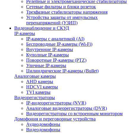
Релейные и электромеханические стабилизаторы
Сетевые фильтры и блоки розеток
Трехфазные стабилизаторы напряжения
Устройства защиты от импульсных
перенапряжений (УЗИП)
Видеонаблюдение и СКУД
IP-камеры
IP-камеры с аналитикой (AI)
Беспроводные IP-камеры (Wi-Fi)
Внутренние IP-камеры
Куполные IP-камеры
Поворотные IP-камеры (PTZ)
Уличные IP-камеры
Цилиндрические IP-камеры (Bullet)
Аналоговые камеры
AHD камеры
HDCVI камеры
TVI камеры
Видеорегистраторы
IP-видеорегистраторы (NVR)
Аналоговые видеорегистраторы (DVR)
Видеорегистраторы со встроенным монитором
Домофония и переговорные устройства
Аудиодомофоны
Видеодомофоны