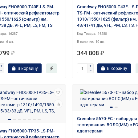
way FHO5000-T40F-LS-PM-
Grandway FHO5000-T43F-LS-
 - оптический рефлектометр
TS-FM - оптический рефлект
1550/1625 (фильтр) нм,
1310/1550/1625 (фильтр) нм,
38 дБ, VFL, PM, LS, FM, TS
43/41/41 дБ, VFL, PM, LS, TS, 
16287
16288
6 шт.
10 шт.
799 ₽
344 808 ₽
В корзину
В корзину
Greenlee 5670-FC - набор для
тестирования ВОЛС(MM) c FC
way FHO5000-TP35-LS-PM-
адаптерами
 - оптический рефлектометр