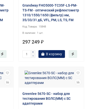
PM-
Grandway FHO5000-TC35F-LS-PM-
ометр
TS-FM - оптический рефлектометр
1310/1550/1650 (фильтр) нм,
FM
35/33/31 дБ, VFL, PM, LS, TS, FM
15848
1 шт.
297 249 ₽
В корзину
Greenlee 5670-SC - набор для
тестирования ВОЛС(MM) с SC
адаптерами