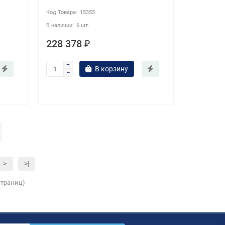
15355
6 шт.
228 378 ₽
В корзину
>
>|
 страниц)