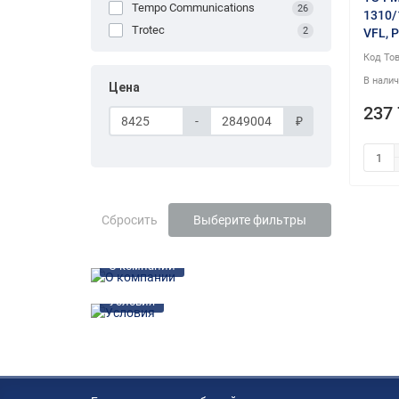
Tempo Communications
26
1310/
Trotec
2
VFL, P
Цена
237 
-
₽
Сбросить
Выберите фильтры
О компании
Условия