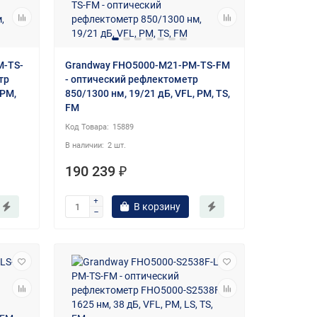
M-TS-
Grandway FHO5000-M21-PM-TS-FM
тр
- оптический рефлектометр
 PM,
850/1300 нм, 19/21 дБ, VFL, PM, TS,
FM
15889
2 шт.
190 239 ₽
В корзину