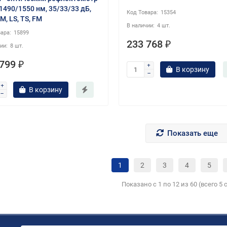
1490/1550 нм, 35/33/33 дБ,
15354
M, LS, TS, FM
4 шт.
15899
233 768 ₽
8 шт.
799 ₽
В корзину
В корзину
Показать еще
1
2
3
4
5
Показано с 1 по 12 из 60 (всего 5