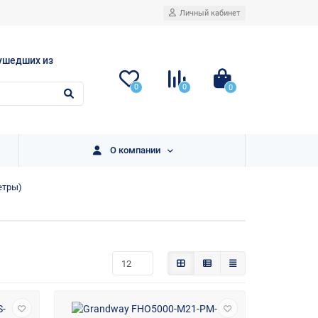
Личный кабинет
ушедших из
0
0
0
О компании
етры)