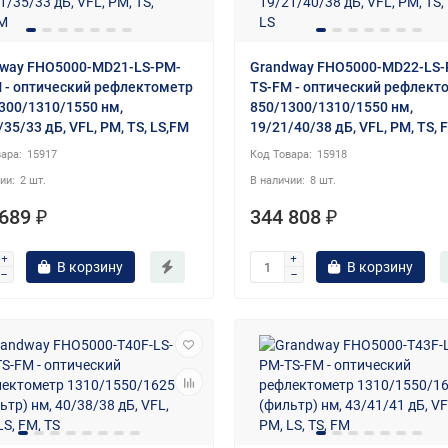
way FHO5000-MD21-LS-PM-
Grandway FHO5000-MD22-LS-
 - оптический рефлектометр
TS-FM - оптический рефлект
300/1310/1550 нм,
850/1300/1310/1550 нм,
/35/33 дБ, VFL, PM, TS, LS,FM
19/21/40/38 дБ, VFL, PM, TS, 
15917
15918
2 шт.
8 шт.
689 ₽
344 808 ₽
В корзину
В корзину