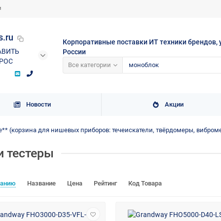
и
s.ru
Корпоративные поставки ИТ техники брендов, 
АВИТЬ
России
РОС
Все категории
Новости
Акции
** (корзина для нишевых приборов: течеискатели, твёрдомеры, вибром
и тестеры
чанию
Название
Цена
Рейтинг
Код Товара