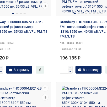
way FHO3000-D35-VFL-PM -
Grandway FHO5000-D40-LS-P
еский рефлектометр
FM - оптический рефлектоме
1550 нм, 35/33 дБ, VFL, PM, TS
,1310/1550 нм, 40/38 дБ, VFL,
FM,LS, TS
15893
15891
3 шт.
10 шт.
20 ₽
196 185 ₽
В корзину
В корзину