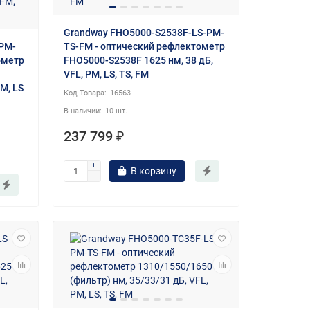
Grandway FHO5000-S2538F-LS-PM-
PM-
TS-FM - оптический рефлектометр
ометр
FHO5000-S2538F 1625 нм, 38 дБ,
VFL, PM, LS, TS, FM
FM, LS
16563
10 шт.
237 799 ₽
В корзину