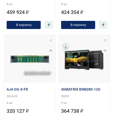
9 шт.
9 шт.
459 924 ₽
424 354 ₽
В корзину
В корзину
AJA OG-X-FR
AVMATRIX BSM280-12G
OG-X-FR
30225
4 шт.
9 шт.
320 127 ₽
364 738 ₽