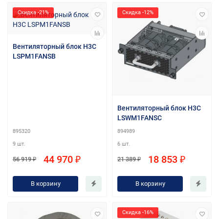
Скидка -21%
Скидка -12%
Вентиляторный блок H3C
LSPM1FANSB
Вентиляторный блок H3C
LSWM1FANSC
895320
894989
9 шт.
6 шт.
44 970 ₽
18 853 ₽
56 919 ₽
21 389 ₽
В корзину
В корзину
Скидка -16%