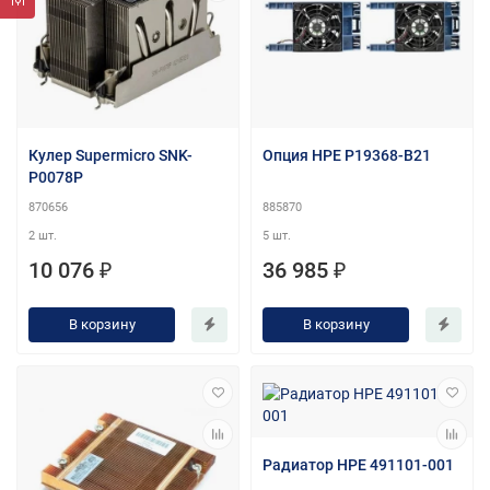
Кулер Supermicro SNK-
Опция HPE P19368-B21
P0078P
870656
885870
2 шт.
5 шт.
10 076 ₽
36 985 ₽
В корзину
В корзину
Радиатор HPE 491101-001