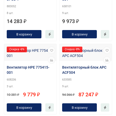
883052
658101
8 шт.
9 шт.
14 283 ₽
9 973 ₽
В корзину
В корзину
Скидка -6%
Скидка -8%
Вентилятор HPE 775415-
Вентиляторный блок APC
001
ACF504
608206
633585
3 шт.
9 шт.
9 779 ₽
87 247 ₽
10 381 ₽
94 366 ₽
В корзину
В корзину