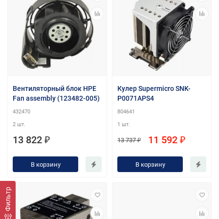
Вентиляторный блок HPE
Кулер Supermicro SNK-
Fan assembly (123482-005)
P0071APS4
432470
804641
2 шт.
1 шт.
13 822 ₽
11 592 ₽
13 737 ₽
В корзину
В корзину
Фильтр