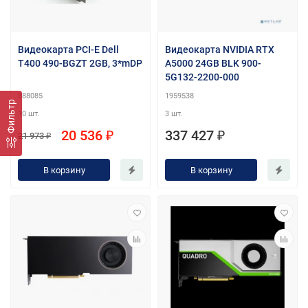
Видеокарта PCI-E Dell
Видеокарта NVIDIA RTX
T400 490-BGZT 2GB, 3*mDP
A5000 24GB BLK 900-
5G132-2200-000
888085
1959538
Фильтр
10 шт.
3 шт.
20 536 ₽
337 427 ₽
21 973 ₽
В корзину
В корзину