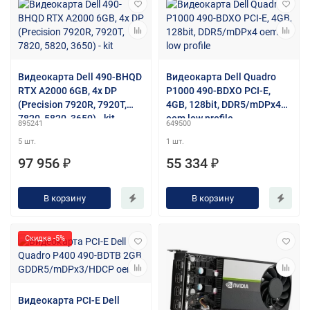
Видеокарта Dell 490-BHQD
Видеокарта Dell Quadro
RTX A2000 6GB, 4x DP
P1000 490-BDXO PCI-E,
(Precision 7920R, 7920T,
4GB, 128bit, DDR5/mDPx4
7820, 5820, 3650) - kit
oem low profile
895241
649500
5 шт.
1 шт.
97 956 ₽
55 334 ₽
В корзину
В корзину
Скидка -5%
Видеокарта PCI-E Dell