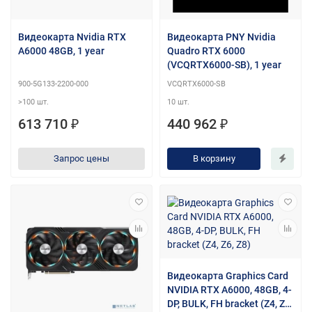
Видеокарта Nvidia RTX
Видеокарта PNY Nvidia
A6000 48GB, 1 year
Quadro RTX 6000
(VCQRTX6000-SB), 1 year
900-5G133-2200-000
VCQRTX6000-SB
>100 шт.
10 шт.
613 710 ₽
440 962 ₽
Запрос цены
В корзину
Видеокарта Graphics Card
NVIDIA RTX A6000, 48GB, 4-
DP, BULK, FH bracket (Z4, Z6,