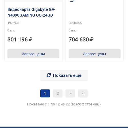
Z8)
Видеокарта Gigabyte GV-
N4090GAMING OC-24GD
1923931
2S6U3AA
0 шт.
0 шт.
301 196 ₽
704 630 ₽
Запрос цены
Запрос цены
Показать еще
1
2
>
>|
Показано с 1 по 12 из 22 (всего 2 страниц)