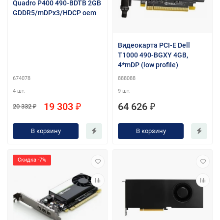
Quadro P400 490-BDTB 2GB
GDDR5/mDPx3/HDCP oem
Видеокарта PCI-E Dell
T1000 490-BGXY 4GB,
4*mDP (low profile)
674078
888088
4 шт.
9 шт.
19 303 ₽
64 626 ₽
20 332 ₽
В корзину
В корзину
Скидка -7%